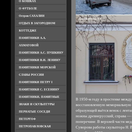
О КОШКАХ
О ФУТБОЛЕ
Остров САХАЛИН
ОТДЫХ В ЗАГОРОДНОМ
КОТТЕДЖЕ
ПАМЯТНИКИ А.А.
АХМАТОВОЙ
ПАМЯТНИКИ А.С. ПУШКИНУ
ПАМЯТНИКИ В.И. ЛЕНИНУ
ПАМЯТНИКИ МОРСКОЙ
СЛАВЫ РОССИИ
ПАМЯТНИКИ ПЕТРУ I
ПАМЯТНИКИ С. ЕСЕНИНУ
ПАМЯТНИКИ, ПАМЯТНЫЕ
В 1950-м году в простенке между
ЗНАКИ И СКУЛЬПТУРЫ
восстановленную мемориальную д
образующей вьётся венок с лента
ПЕРНАТЫЕ СОСЕДИ
ножны древнерусский, справа — 
ПЕТЕРГОФ
поперечине. В верхней части мед
ПЕТРОПАВЛОВСКАЯ
Суворова работы скульптора Н. 