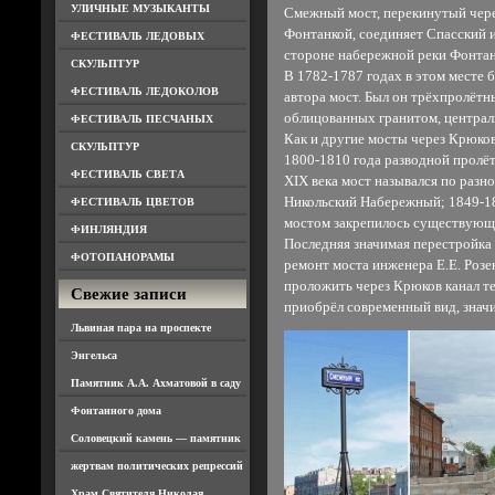
УЛИЧНЫЕ МУЗЫКАНТЫ
Смежный мост, перекинутый через
Фонтанкой, соединяет Спасский 
ФЕСТИВАЛЬ ЛЕДОВЫХ
стороне набережной реки Фонтан
СКУЛЬПТУР
В 1782-1787 годах в этом месте 
ФЕСТИВАЛЬ ЛЕДОКОЛОВ
автора мост. Был он трёхпролётн
облицованных гранитом, централ
ФЕСТИВАЛЬ ПЕСЧАНЫХ
Как и другие мосты через Крюков 
СКУЛЬПТУР
1800-1810 года разводной пролё
ФЕСТИВАЛЬ СВЕТА
XIX века мост назывался по раз
Никольский Набережный; 1849-18
ФЕСТИВАЛЬ ЦВЕТОВ
мостом закрепилось существующ
ФИНЛЯНДИЯ
Последняя значимая перестройка 
ФОТОПАНОРАМЫ
ремонт моста инженера Е.Е. Роз
проложить через Крюков канал 
Свежие записи
приобрёл современный вид, знач
Львиная пара на проспекте
Энгельса
Памятник А.А. Ахматовой в саду
Фонтанного дома
Соловецкий камень — памятник
жертвам политических репрессий
Храм Святителя Николая