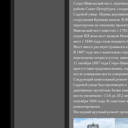
Старо-Никольский мост, перекин
районе Санкт-Петербурга, соеди
Садовой улице. Первая деревянна
сооружения Крюкова канала. В 80
перестроена по типовому проекту
Никольский мост известно с 1793
годов XIX века мост назвали Нов
мост с 1849 года стали называть
Мост много раз перестраивался в
В 1887 году мост капитально отр
переложены опоры и устои, заме
11 октября 1887 года Старо-Нико
присутствии градоначальника, го
после освящения моста совершили
Следующий капитальный ремонт м
Садовой улице был произведён в
деревянные пролётные балки зам
моста увеличили с 13.6 до 20.2 м
сентября 1906 года. В советское
ремонтировался.
Последний крупный ремонт произв