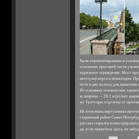
Были отремонтированы и усилены
основание проезжей части уложе
перильное ограждение. Мост пред
автотранспорта и пешеходов. Пр
пути и две полосы для движения 
Из основных технических характ
м, ширина — 20.2 м (из них шири
м). Тротуары отделены от проез
На этом наша виртуальная прогу
старинный район Санкт-Петербур
рассказ старался иллюстрировать
да, если окажетесь здесь, не заб