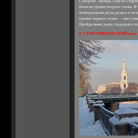
Суворов». Правда, судя по стари
была на уровне второго этажа. И 
мемориальная доска делась и поч
уровне первого этажа — мне узн
Пройдя мимо далее, подошли к п
6. СТАРО-НИКОЛЬСКИЙ мост