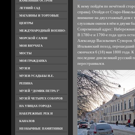
КАМЕННЫЙ ОСТРОВ
К нему пойдём по нечётной стор
ЛЕТНИЙ САД
справа). Отойдя от Старо-Николь
МАГАЗИНЫ И ТОРГОВЫЕ
внимание на двухэтажный дом с
ЦЕНТРЫ
слуховым окном в нём и двумя бал
Современный адрес: Набережная К
МЕЖДУНАРОДНЫЙ ВОЕННО-
В 1780-е и 1790-е года здесь ост
МОРСКОЙ САЛОН
Александр Васильевич Суворов. 
МОИ ВНУЧАТА
Итальянский поход, перешедший 
скончался 6 (18) мая 1800 года. 
МОСТЫ
последние дни великий русский 
МОЯ ГРАЖДАНКА
перестраивался.
МУЗЕИ
МУЗЕИ-УСАДЬБЫ И.Е.
РЕПИНА
МУЗЕЙ "ДОМИК ПЕТРА I"
МУЗЕЙ ЧЕТЫРЕХ СОБОРОВ
НА УЛИЦАХ ГОРОДА
НАБЕРЕЖНЫЕ РЕК И
КАНАЛОВ
НЕОБЫЧНЫЕ ПАМЯТНИКИ