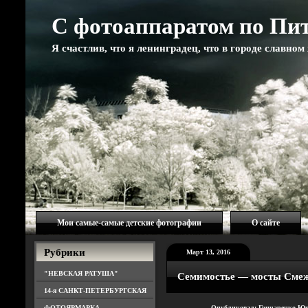
С фотоаппаратом по Пи
Я счастлив, что я ленинградец, что в городе славно
Мои самые-самые детские фотографии
О сайте
Рубрики
Март 13, 2016
"НЕВСКАЯ РАТУША"
Семимостье — мосты Сме
14-я САНКТ-ПЕТЕРБУРГСКАЯ
ФОТОЯРМАРКА
Опубликовал: Гончаренко Ю