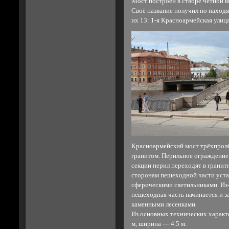
Мост построен в створе чётной 
Своё название получил по наход
их 13: 1-я Красноармейская ули
Красноармейский мост трёхпрол
гранитом. Перильное ограждение
секции перил переходят в гранит
сторонам пешеходной части уст
сферическими светильниками. Из-
пешеходная часть начинается и 
каменными лесенками.
Из основных технических характ
м, ширина — 4.5 м.