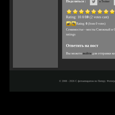
Поделиться :
в Twitter
Rating: 10.0/
10
(2 votes cast)
Rating:
0
(from 0 votes)
Семимостье - мосты Смежный и 
ratings
Ответить на пост
Вы можете
войти
для отправки к
© 2008 - 2026 С фотоаппаратом по Питеру. Фотогр