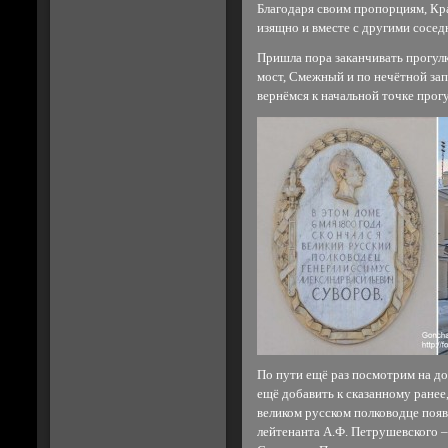
Благодаря своим пропорциям, Кра
изящно и вместе с другими сосед
Пришла пора заканчивать прогу
мост, Смежный и по нечётной за
вернёмся к начальной точке прогу
По пути ещё раз посмотрим на до
ещё добавить к сказанному ранее,
великом русском полководце появи
лейтенанта А.Ф. Петрушевского 