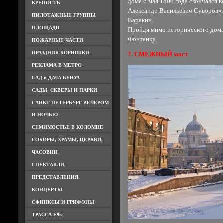
доме 6 мая 1800 года скончался 
КРЕПОСТЬ
Александр Васильевич Суворов».
ПИЛОТАЖНЫЕ ГРУППЫ
Варакин.
ПЛОЩАДИ
Пройдя мимо исторического дома
Фонтанку.
ПОЖАРНЫЕ ЧАСТИ
ПРАЗДНИК КОРЮШКИ
7. СМЕЖНЫЙ мост
РЕКЛАМА В МЕТРО
САД и ДАЧА БЕНУА
САДЫ, СКВЕРЫ И ПАРКИ
САНКТ-ПЕТЕРБУРГ ВЕЧЕРОМ
И НОЧЬЮ
СЕМИМОСТЬЕ В КОЛОМНЕ
СОБОРЫ, ХРАМЫ, ЦЕРКВИ,
ЧАСОВНИ
СПЕКТАКЛИ,
ПРЕДСТАВЛЕНИЯ,
КОНЦЕРТЫ
СФИНКСЫ И ГРИФОНЫ
ТРАССА Е95