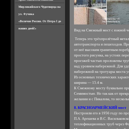
Мирликийского Чудотворца на
ул. Фучика
«Величие России. От Петра I до
наших дней!»
Вид на Смежный мост с южной ч
Теперь это трёхпролётный метал
автотранспорта и пешеходов. Пр
от неё высоким гранитным пореб
простого рисунка, на устоях пер
проезжей частью проложены тру
над уровнем набережной. Для уд
набережной на тротуары моста у
Из основных технических характ
ширина — 15.4 м.
К Смежному мосту буквально при
Семимостью. Но так как от прекр
желании и с Пикалова, то нескольк
8. КРАСНОАРМЕЙСКИЙ мост
Построили его в 1956 году по пр
П.А. Арешева и В.С. Васильковск
теплофикационных труб через Фо