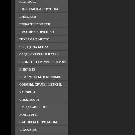
КРЕПОСТЬ
ПИЛОТАЖНЫЕ ГРУППЫ
ПЛОЩАДИ
ПОЖАРНЫЕ ЧАСТИ
ПРАЗДНИК КОРЮШКИ
РЕКЛАМА В МЕТРО
САД и ДАЧА БЕНУА
САДЫ, СКВЕРЫ И ПАРКИ
САНКТ-ПЕТЕРБУРГ ВЕЧЕРОМ
И НОЧЬЮ
СЕМИМОСТЬЕ В КОЛОМНЕ
СОБОРЫ, ХРАМЫ, ЦЕРКВИ,
ЧАСОВНИ
СПЕКТАКЛИ,
ПРЕДСТАВЛЕНИЯ,
КОНЦЕРТЫ
СФИНКСЫ И ГРИФОНЫ
ТРАССА Е95