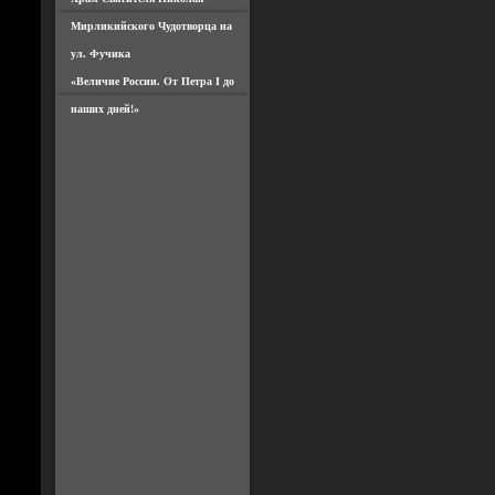
Мирликийского Чудотворца на
ул. Фучика
«Величие России. От Петра I до
наших дней!»