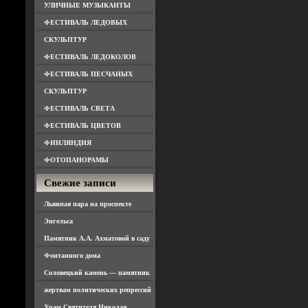
УЛИЧНЫЕ МУЗЫКАНТЫ
ФЕСТИВАЛЬ ЛЕДОВЫХ
СКУЛЬПТУР
ФЕСТИВАЛЬ ЛЕДОКОЛОВ
ФЕСТИВАЛЬ ПЕСЧАНЫХ
СКУЛЬПТУР
ФЕСТИВАЛЬ СВЕТА
ФЕСТИВАЛЬ ЦВЕТОВ
ФИНЛЯНДИЯ
ФОТОПАНОРАМЫ
Свежие записи
Львиная пара на проспекте
Энгельса
Памятник А.А. Ахматовой в саду
Фонтанного дома
Соловецкий камень — памятник
жертвам политических репрессий
Храм Святителя Николая