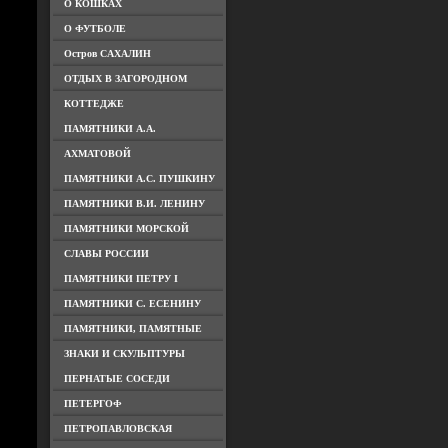
О КОШКАХ
О ФУТБОЛЕ
Остров САХАЛИН
ОТДЫХ В ЗАГОРОДНОМ
КОТТЕДЖЕ
ПАМЯТНИКИ А.А.
АХМАТОВОЙ
ПАМЯТНИКИ А.С. ПУШКИНУ
ПАМЯТНИКИ В.И. ЛЕНИНУ
ПАМЯТНИКИ МОРСКОЙ
СЛАВЫ РОССИИ
ПАМЯТНИКИ ПЕТРУ I
ПАМЯТНИКИ С. ЕСЕНИНУ
ПАМЯТНИКИ, ПАМЯТНЫЕ
ЗНАКИ И СКУЛЬПТУРЫ
ПЕРНАТЫЕ СОСЕДИ
ПЕТЕРГОФ
ПЕТРОПАВЛОВСКАЯ