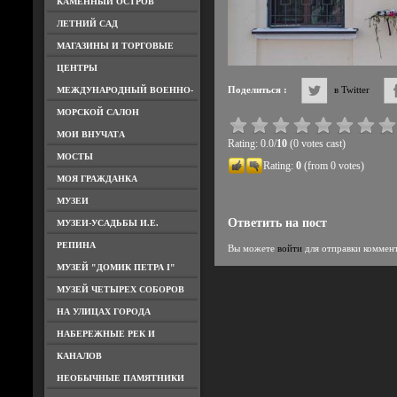
КАМЕННЫЙ ОСТРОВ
ЛЕТНИЙ САД
МАГАЗИНЫ И ТОРГОВЫЕ
ЦЕНТРЫ
Поделиться :
в Twitter
МЕЖДУНАРОДНЫЙ ВОЕННО-
МОРСКОЙ САЛОН
МОИ ВНУЧАТА
Rating: 0.0/
10
(0 votes cast)
МОСТЫ
Rating:
0
(from 0 votes)
МОЯ ГРАЖДАНКА
МУЗЕИ
Ответить на пост
МУЗЕИ-УСАДЬБЫ И.Е.
РЕПИНА
Вы можете
войти
для отправки коммен
МУЗЕЙ "ДОМИК ПЕТРА I"
МУЗЕЙ ЧЕТЫРЕХ СОБОРОВ
НА УЛИЦАХ ГОРОДА
НАБЕРЕЖНЫЕ РЕК И
КАНАЛОВ
НЕОБЫЧНЫЕ ПАМЯТНИКИ