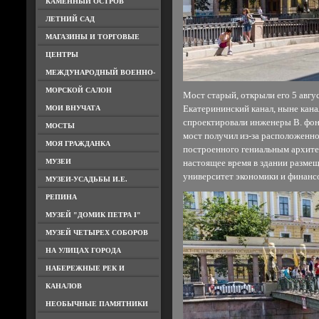
КАМЕННЫЙ ОСТРОВ
ЛЕТНИЙ САД
МАГАЗИНЫ И ТОРГОВЫЕ
ЦЕНТРЫ
МЕЖДУНАРОДНЫЙ ВОЕННО-
МОРСКОЙ САЛОН
Мост старый, открыли его 5 авгус
МОИ ВНУЧАТА
Екатерининский канал, ныне кан
спроектировали инженеры В. фон 
МОСТЫ
мост получил из-за расположенно
МОЯ ГРАЖДАНКА
построенного гениальным архитек
МУЗЕИ
настоящее время в здании разме
университет экономики и финанс
МУЗЕИ-УСАДЬБЫ И.Е.
РЕПИНА
МУЗЕЙ "ДОМИК ПЕТРА I"
МУЗЕЙ ЧЕТЫРЕХ СОБОРОВ
НА УЛИЦАХ ГОРОДА
НАБЕРЕЖНЫЕ РЕК И
КАНАЛОВ
НЕОБЫЧНЫЕ ПАМЯТНИКИ