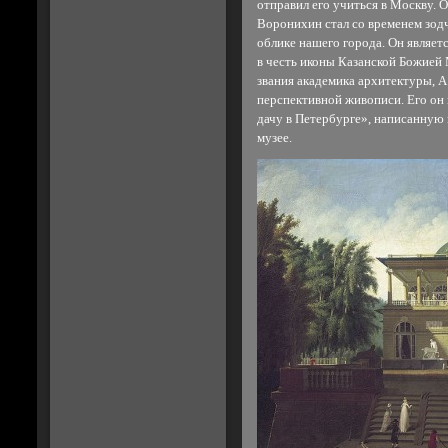
отправил его учиться в Москву. 
Воронихин стал со временем зод
облике нашего города. Он являет
в честь иконы Казанской Божией 
звания академика архитектуры, А
перспективной живописи. Его он
дачу в Петербурге», написанную 
музее.