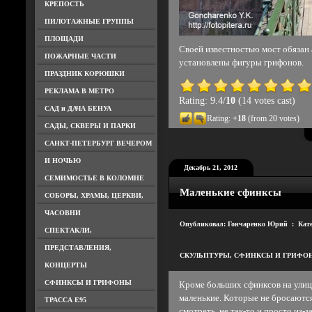
КРЕПОСТЬ
ПИЛОТАЖНЫЕ ГРУППЫ
ПЛОЩАДИ
Своей известностью мост обязан
ПОЖАРНЫЕ ЧАСТИ
установлены фигуры грифонов.
ПРАЗДНИК КОРЮШКИ
РЕКЛАМА В МЕТРО
Rating: 9.4/
10
(14 votes cast)
САД и ДАЧА БЕНУА
Rating:
+18
(from 20 votes)
САДЫ, СКВЕРЫ И ПАРКИ
САНКТ-ПЕТЕРБУРГ ВЕЧЕРОМ
И НОЧЬЮ
Декабрь 21, 2012
СЕМИМОСТЬЕ В КОЛОМНЕ
Маленькие сфинксы
СОБОРЫ, ХРАМЫ, ЦЕРКВИ,
ЧАСОВНИ
Опубликовал: Гончаренко Юрий : Кат
СПЕКТАКЛИ,
ПРЕДСТАВЛЕНИЯ,
СКУЛЬПТУРЫ
,
СФИНКСЫ И ГРИФО
КОНЦЕРТЫ
СФИНКСЫ И ГРИФОНЫ
Кроме больших сфинксов на улица
маленькие. Которые не бросаются 
ТРАССА Е95
смотреть, не так-то и просто из-