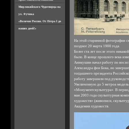
Мирликийского Чудотворца на
ул. Фучика
«Величие России. От Петра I до
наших дней!»
На этой старинной фотографии ску
позднее 20 марта 1900 года.
Более ста лет после этого никак
было. В конце прошлого века из
Аникушин начал работу по восз
Александра фон Бока, но заверши
тогдашнего президента Российск
работу завершили под руководст
Увеличенную до 5 метроа модель 
«Монументскульптура». В период
мая 2003 года скульптурная комп
художеств» (живописи, скульптур
Академии художеств.