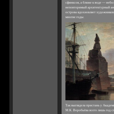
сфинксов, а ближе к воде — неб
неповторимый архитектурный анс
острова вдохновляет художников,
многие годы.
Так выглядела пристань у Академ
М.К. Воробьёва всего лишь год с