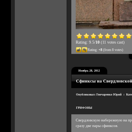
Rating: 9.5/
10
(11 votes cast)
Rating:
+8
(from 8 votes)
Ноябрь 28, 2012
Сфинксы на Свердловской
Опубликовал: Гончаренко Юрий : Кат
ГРИФОНЫ
Свердловскую набережную на пр
сразу две пары сфинксов.