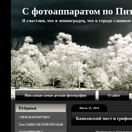
С фотоаппаратом по Пи
Я счастлив, что я ленинградец, что в городе славно
Мои самые-самые детские фотографии
О сайте
Рубрики
Июль 25, 2014
"НЕВСКАЯ РАТУША"
Банковский мост и грифо
14-я САНКТ-ПЕТЕРБУРГСКАЯ
ФОТОЯРМАРКА
Опубликовал: Гончаренк