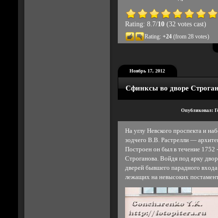
Rating: 8.7/
10
(32 votes cast)
Rating:
+24
(from 28 votes)
Ноябрь 17, 2012
Сфинксы во дворе Строган
Опубликовал: Г
На углу Невского проспекта и н
зодчего В.В. Растрелли — архите
Построен он был в течение 1752 
Строганова. Войдя под арку двор
дверей бывшего парадного входа
лежащих на невысоких постамент