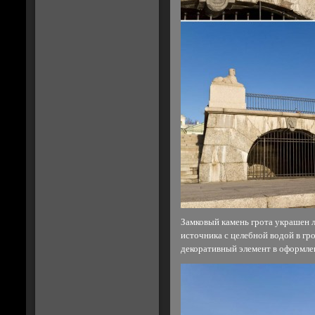
Замковый камень грота украшен л
источника с целебной водой в гр
декоративный элемент в оформле