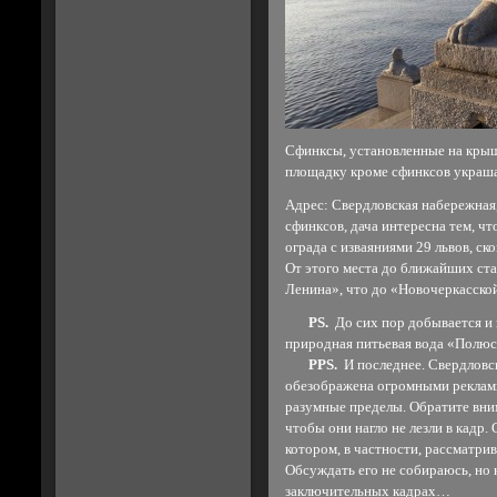
Сфинксы, установленные на крыш
площадку кроме сфинксов украша
Адрес: Свердловская набережная,
сфинксов, дача интересна тем, чт
ограда с изваяниями 29 львов, ск
От этого места до ближайших ст
Ленина», что до «Новочеркасско
PS.
До сих пор добывается и
природная питьевая вода «Полюс
PPS.
И последнее. Свердловск
обезображена огромными реклам
разумные пределы. Обратите вни
чтобы они нагло не лезли в кадр
котором, в частности, рассматрив
Обсуждать его не собираюсь, но 
заключительных кадрах…