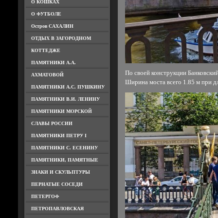
О КОШКАХ
О ФУТБОЛЕ
Остров САХАЛИН
ОТДЫХ В ЗАГОРОДНОМ
КОТТЕДЖЕ
ПАМЯТНИКИ А.А.
По своей конструкции Банковски
АХМАТОВОЙ
Ширина моста всего 1.85 м при дл
ПАМЯТНИКИ А.С. ПУШКИНУ
ПАМЯТНИКИ В.И. ЛЕНИНУ
ПАМЯТНИКИ МОРСКОЙ
СЛАВЫ РОССИИ
ПАМЯТНИКИ ПЕТРУ I
ПАМЯТНИКИ С. ЕСЕНИНУ
ПАМЯТНИКИ, ПАМЯТНЫЕ
ЗНАКИ И СКУЛЬПТУРЫ
ПЕРНАТЫЕ СОСЕДИ
ПЕТЕРГОФ
ПЕТРОПАВЛОВСКАЯ