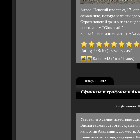
Адрес: Невский проспект, 17; сп
сожалению, некогда зелёный двор
Строгановской дачи в настоящее
рестораном “Gloss cafe”.
Ближайшая станция метро: «Адми
Rating: 9.8/
10
(25 votes cast)
Rating:
+18
(from 24 votes)
Ноябрь 11, 2012
Сфинксы и грифоны у Ака
Опубликовал: Г
Уверен, что самые известные сфи
Васильевском острове, украшая 
напротив Академии художеств. З
гранитная лестница, ведущая к 