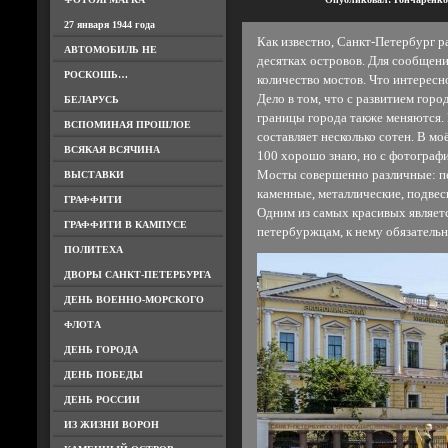
27 января 1944 года
Как известно, Санкт-Петербург р
АВТОМОБИЛЬ НЕ
десятках островов. Для сообщен
РОСКОШЬ…
количество мостов. Что интересн
Дело в том, что с развитием горо
БЕЛАРУСЬ
границы города также меняются. 
ВСПОМИНАЯ ПРОШЛОЕ
составляет несколько сотен. В м
ВСЯКАЯ ВСЯЧИНА
100 хорошо знаю, но с фотографи
Мосты совершенно различные: п
ВЫСТАВКИ
каменные, металлические, подве
ГРАФФИТИ
Одним из самых красивых являетс
ГРАФФИТИ В КАМПУСЕ
петербуржцам, к нему обязательн
ПОЛИТЕХА
ДВОРЫ САНКТ-ПЕТЕРБУРГА
ДЕНЬ ВОЕННО-МОРСКОГО
ФЛОТА
ДЕНЬ ГОРОДА
ДЕНЬ ПОБЕДЫ
ДЕНЬ РОССИИ
ИЗ ЖИЗНИ ВОРОН