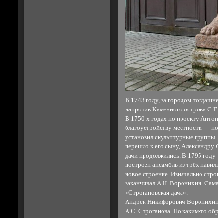
В 1743 году, за городом тогдашн
напротив Каменного острова С.Г.
В 1750-х годах по проекту Анто
благоустройству местности — пос
установил скульптурные группы. 
перешло к его сыну, Александру 
дачи продолжились. В 1795 году 
построен ансамбль из трёх павил
новое строение. Изначально стро
заканчивал А.Н. Воронихин. Сама
«Строгановская дача».
Андрей Никифорович Воронихин р
А.С. Строганова. Но каким-то об