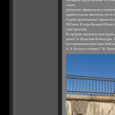
Наглядное представление об этом 
годом.
Авторство сфинксов не установле
одним и тем же мастером, что и с
Судьба оригинальных сфинксов не
XIX веке. В годы Великой Отече
сама пристань.
В середине прошлого века прово
дома Г.А. Кушелева-Безбородко. 
восстановлении пристани. Работ
А. Л. Ротача и техника Г. Ф. Перл