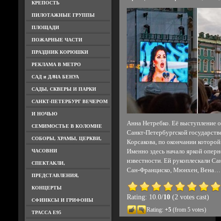
КРЕПОСТЬ
ПИЛОТАЖНЫЕ ГРУППЫ
ПЛОЩАДИ
ПОЖАРНЫЕ ЧАСТИ
ПРАЗДНИК КОРЮШКИ
РЕКЛАМА В МЕТРО
САД и ДАЧА БЕНУА
САДЫ, СКВЕРЫ И ПАРКИ
САНКТ-ПЕТЕРБУРГ ВЕЧЕРОМ
И НОЧЬЮ
Анна Нетребко. Её выступление о
СЕМИМОСТЬЕ В КОЛОМНЕ
Санкт-Петербургской государстве
СОБОРЫ, ХРАМЫ, ЦЕРКВИ,
Корсакова, по окончании которой
ЧАСОВНИ
Именно здесь начало яркой оперн
известности. Ей рукоплескали Са
СПЕКТАКЛИ,
Сан-Франциско, Мюнхен, Вена…
ПРЕДСТАВЛЕНИЯ,
КОНЦЕРТЫ
Rating: 10.0/
10
(2 votes cast)
СФИНКСЫ И ГРИФОНЫ
Rating:
+5
(from 5 votes)
ТРАССА Е95