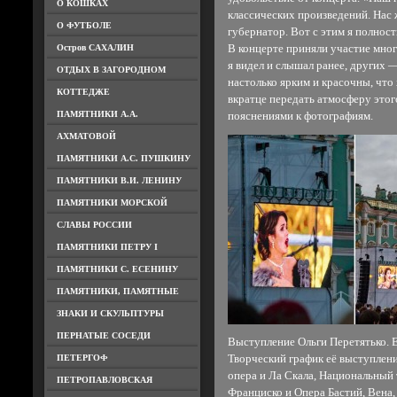
О КОШКАХ
классических произведений. Нас 
О ФУТБОЛЕ
губернатор. Вот с этим я полност
Остров САХАЛИН
В концерте приняли участие мно
я видел и слышал ранее, других —
ОТДЫХ В ЗАГОРОДНОМ
настолько ярким и красочны, что
КОТТЕДЖЕ
вкратце передать атмосферу это
ПАМЯТНИКИ А.А.
пояснениями к фотографиям.
АХМАТОВОЙ
ПАМЯТНИКИ А.С. ПУШКИНУ
ПАМЯТНИКИ В.И. ЛЕНИНУ
ПАМЯТНИКИ МОРСКОЙ
СЛАВЫ РОССИИ
ПАМЯТНИКИ ПЕТРУ I
ПАМЯТНИКИ С. ЕСЕНИНУ
ПАМЯТНИКИ, ПАМЯТНЫЕ
ЗНАКИ И СКУЛЬПТУРЫ
ПЕРНАТЫЕ СОСЕДИ
Выступление Ольги Перетятько. Е
ПЕТЕРГОФ
Творческий график её выступлен
опера и Ла Скала, Национальный 
ПЕТРОПАВЛОВСКАЯ
Франциско и Опера Бастий, Вена