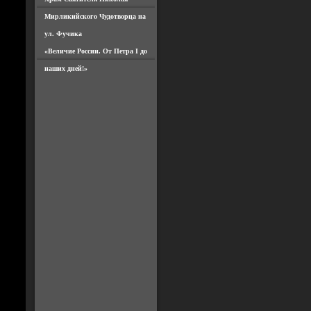
Мирликийского Чудотворца на
ул. Фучика
«Величие России. От Петра I до
наших дней!»