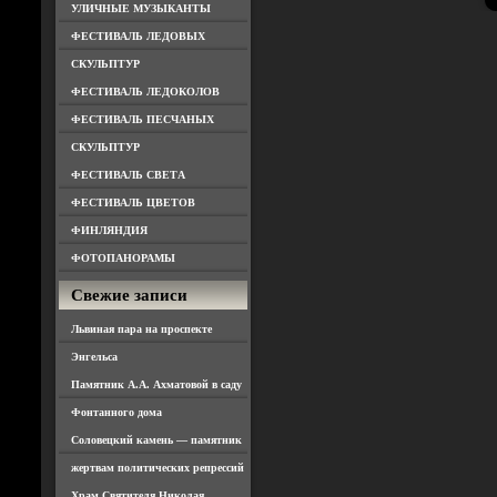
УЛИЧНЫЕ МУЗЫКАНТЫ
ФЕСТИВАЛЬ ЛЕДОВЫХ
СКУЛЬПТУР
ФЕСТИВАЛЬ ЛЕДОКОЛОВ
ФЕСТИВАЛЬ ПЕСЧАНЫХ
СКУЛЬПТУР
ФЕСТИВАЛЬ СВЕТА
ФЕСТИВАЛЬ ЦВЕТОВ
ФИНЛЯНДИЯ
ФОТОПАНОРАМЫ
Свежие записи
Львиная пара на проспекте
Энгельса
Памятник А.А. Ахматовой в саду
Фонтанного дома
Соловецкий камень — памятник
жертвам политических репрессий
Храм Святителя Николая