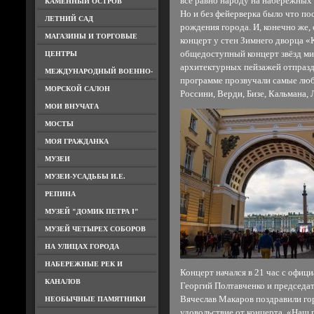
всё равно народу на набережных 
КАМЕННЫЙ ОСТРОВ
Но и без фейерверка было что по
ЛЕТНИЙ САД
рождения города. И, конечно же,
МАГАЗИНЫ И ТОРГОВЫЕ
концерт у стен Зимнего дворца «
общедоступный концерт звёзд ми
ЦЕНТРЫ
архитектурных пейзажей отпраздн
МЕЖДУНАРОДНЫЙ ВОЕННО-
программе прозвучали самые люб
МОРСКОЙ САЛОН
Россини, Верди, Бизе, Кальмана,
МОИ ВНУЧАТА
МОСТЫ
МОЯ ГРАЖДАНКА
МУЗЕИ
МУЗЕИ-УСАДЬБЫ И.Е.
РЕПИНА
МУЗЕЙ "ДОМИК ПЕТРА I"
МУЗЕЙ ЧЕТЫРЕХ СОБОРОВ
НА УЛИЦАХ ГОРОДА
НАБЕРЕЖНЫЕ РЕК И
Концерт начался в 21 час с офиц
КАНАЛОВ
Георгий Полтавченко и председа
Вячеслав Макаров поздравили го
НЕОБЫЧНЫЕ ПАМЯТНИКИ
удовольствие от концерта. «Наш 