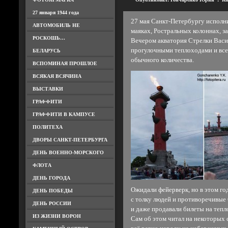
27 января 1944 года
27 мая Санкт-Петербургу исполни
АВТОМОБИЛЬ НЕ
маяках, Ростральных колоннах, за
РОСКОШЬ…
Вечером акватория Стрелки Васи
прогулочными теплоходами и вс
БЕЛАРУСЬ
обычного количества.
ВСПОМИНАЯ ПРОШЛОЕ
ВСЯКАЯ ВСЯЧИНА
ВЫСТАВКИ
ГРАФФИТИ
ГРАФФИТИ В КАМПУСЕ
ПОЛИТЕХА
ДВОРЫ САНКТ-ПЕТЕРБУРГА
ДЕНЬ ВОЕННО-МОРСКОГО
ФЛОТА
ДЕНЬ ГОРОДА
Ожидали фейерверк, но в этом го
ДЕНЬ ПОБЕДЫ
с толку людей и противоречивые
ДЕНЬ РОССИИ
и даже продавали билеты на тепл
ИЗ ЖИЗНИ ВОРОН
Сам об этом читал на некоторых