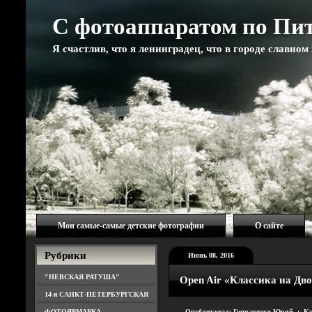
С фотоаппаратом по Пи
Я счастлив, что я ленинградец, что в городе славно
Мои самые-самые детские фотографии
О сайте
Рубрики
Июнь 08, 2016
"НЕВСКАЯ РАТУША"
Open Air «Классика на Дв
14-я САНКТ-ПЕТЕРБУРГСКАЯ
ФОТОЯРМАРКА
Опубликовал: Гончаренко Юрий : Ка