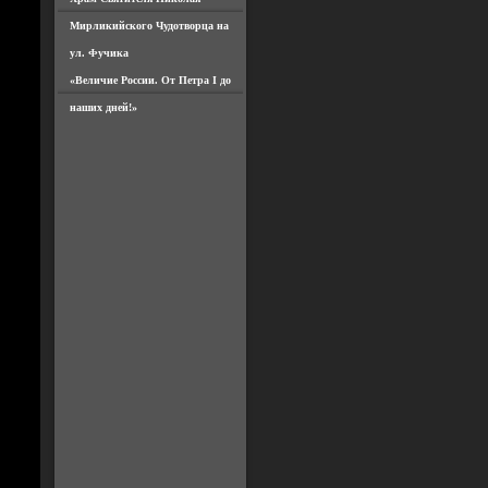
Мирликийского Чудотворца на
ул. Фучика
«Величие России. От Петра I до
наших дней!»