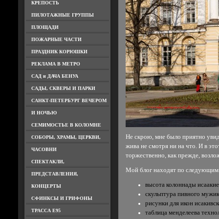
КРЕПОСТЬ
ПИЛОТАЖНЫЕ ГРУППЫ
ПЛОЩАДИ
ПОЖАРНЫЕ ЧАСТИ
ПРАЗДНИК КОРЮШКИ
РЕКЛАМА В МЕТРО
САД и ДАЧА БЕНУА
САДЫ, СКВЕРЫ И ПАРКИ
САНКТ-ПЕТЕРБУРГ ВЕЧЕРОМ
И НОЧЬЮ
СЕМИМОСТЬЕ В КОЛОМНЕ
Не скрою, мне было приятно увид
СОБОРЫ, ХРАМЫ, ЦЕРКВИ,
жива не смотря ни на что. И в эт
ЧАСОВНИ
торжественно, как прежде, возл
СПЕКТАКЛИ,
Мой блог находят по следующим
ПРЕДСТАВЛЕНИЯ,
высота колоннады исаакие
КОНЦЕРТЫ
скульптура пивного мужи
СФИНКСЫ И ГРИФОНЫ
рисунки для икон исакивс
ТРАССА Е95
таблица менделеева техно