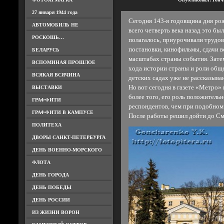
27 января 1944 года
Сегодня 143-я годовщина дня ро
АВТОМОБИЛЬ НЕ
всего четверть века назад это бы
РОСКОШЬ…
полагалось, приурочивали трудов
постановки, кинофильмы, сдачи 
БЕЛАРУСЬ
масштабах страны события. Зате
ВСПОМИНАЯ ПРОШЛОЕ
хода истории страны и роли обще
ВСЯКАЯ ВСЯЧИНА
детских садах уже не рассказыва
Но вот сегодня в газете «Метро» 
ВЫСТАВКИ
более того, его роль положитель
ГРАФФИТИ
респондентов, чем при подобном 
ГРАФФИТИ В КАМПУСЕ
После работы решил дойти до Смо
ПОЛИТЕХА
ДВОРЫ САНКТ-ПЕТЕРБУРГА
ДЕНЬ ВОЕННО-МОРСКОГО
ФЛОТА
ДЕНЬ ГОРОДА
ДЕНЬ ПОБЕДЫ
ДЕНЬ РОССИИ
ИЗ ЖИЗНИ ВОРОН