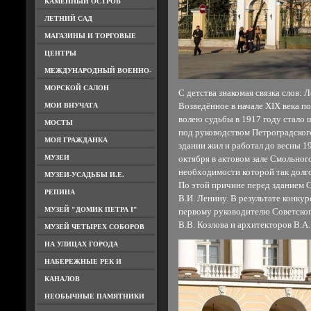
КАМЕННЫЙ ОСТРОВ
ЛЕТНИЙ САД
МАГАЗИНЫ И ТОРГОВЫЕ
ЦЕНТРЫ
МЕЖДУНАРОДНЫЙ ВОЕННО-
МОРСКОЙ САЛОН
С детства знакомая связка слов
МОИ ВНУЧАТА
Возведённое в начале XIX века п
волею судьбы в 1917 году стало 
МОСТЫ
под руководством Петроградског
МОЯ ГРАЖДАНКА
здании жил и работал до весны 1
МУЗЕИ
октября в актовом зале Смольног
необходимости которой так долг
МУЗЕИ-УСАДЬБЫ И.Е.
По этой причине перед зданием С
РЕПИНА
В.И. Ленину. В результате конкур
МУЗЕЙ "ДОМИК ПЕТРА I"
первому руководителю Советског
В.В. Козлова и архитекторов В.А.
МУЗЕЙ ЧЕТЫРЕХ СОБОРОВ
НА УЛИЦАХ ГОРОДА
НАБЕРЕЖНЫЕ РЕК И
КАНАЛОВ
НЕОБЫЧНЫЕ ПАМЯТНИКИ