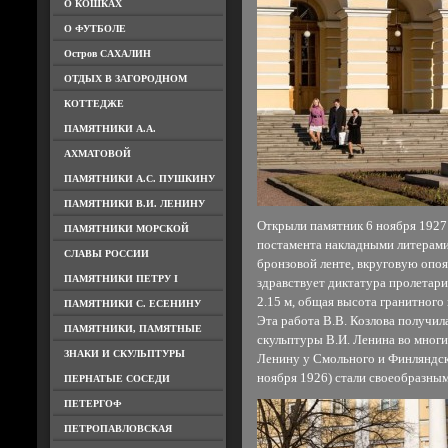
О КОШКАХ
О ФУТБОЛЕ
Остров САХАЛИН
ОТДЫХ В ЗАГОРОДНОМ
КОТТЕДЖЕ
ПАМЯТНИКИ А.А.
АХМАТОВОЙ
ПАМЯТНИКИ А.С. ПУШКИНУ
ПАМЯТНИКИ В.И. ЛЕНИНУ
Открыли памятник 6 ноября 1927 
ПАМЯТНИКИ МОРСКОЙ
постамента накладными литерами
СЛАВЫ РОССИИ
бронзовой ленте, вкруговую опо
ПАМЯТНИКИ ПЕТРУ I
здравствует диктатура пролетар
2.15 м, общая высота гранитного 
ПАМЯТНИКИ С. ЕСЕНИНУ
Эта работа В.В. Козлова получил
ПАМЯТНИКИ, ПАМЯТНЫЕ
скульптуры В.И. Ленина во многи
ЗНАКИ И СКУЛЬПТУРЫ
Ленину у Смольного и Финляндско
ноября 1926) стали своеобразны
ПЕРНАТЫЕ СОСЕДИ
ПЕТЕРГОФ
ПЕТРОПАВЛОВСКАЯ