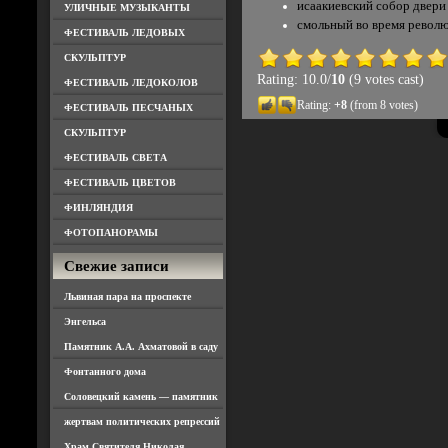
исаакиевский собор двери
УЛИЧНЫЕ МУЗЫКАНТЫ
смольный во время револ
ФЕСТИВАЛЬ ЛЕДОВЫХ
СКУЛЬПТУР
Rating: 10.0/
10
(9 votes cast)
ФЕСТИВАЛЬ ЛЕДОКОЛОВ
Rating:
+8
(from 8 votes)
ФЕСТИВАЛЬ ПЕСЧАНЫХ
СКУЛЬПТУР
ФЕСТИВАЛЬ СВЕТА
ФЕСТИВАЛЬ ЦВЕТОВ
ФИНЛЯНДИЯ
ФОТОПАНОРАМЫ
Свежие записи
Львиная пара на проспекте
Энгельса
Памятник А.А. Ахматовой в саду
Фонтанного дома
Соловецкий камень — памятник
жертвам политических репрессий
Храм Святителя Николая