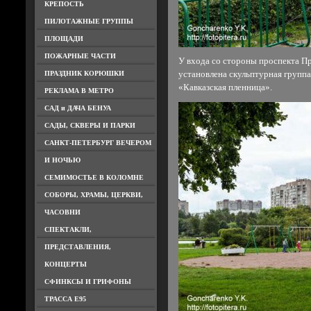
КРЕПОСТЬ
ПИЛОТАЖНЫЕ ГРУППЫ
ПЛОЩАДИ
ПОЖАРНЫЕ ЧАСТИ
У входа со стороны проспекта П
ПРАЗДНИК КОРЮШКИ
установлена скульптурная группа,
«Кавказская пленница».
РЕКЛАМА В МЕТРО
САД и ДАЧА БЕНУА
САДЫ, СКВЕРЫ И ПАРКИ
САНКТ-ПЕТЕРБУРГ ВЕЧЕРОМ
И НОЧЬЮ
СЕМИМОСТЬЕ В КОЛОМНЕ
СОБОРЫ, ХРАМЫ, ЦЕРКВИ,
ЧАСОВНИ
СПЕКТАКЛИ,
ПРЕДСТАВЛЕНИЯ,
КОНЦЕРТЫ
СФИНКСЫ И ГРИФОНЫ
ТРАССА Е95