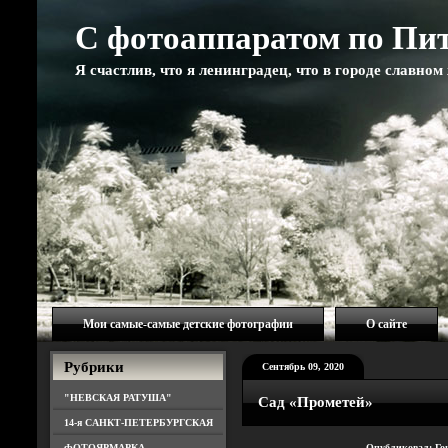
С фотоаппаратом по Пи
Я счастлив, что я ленинградец, что в городе славно
Мои самые-самые детские фотографии
О сайте
Рубрики
Сентябрь 09, 2020
"НЕВСКАЯ РАТУША"
Сад «Прометей»
14-я САНКТ-ПЕТЕРБУРГСКАЯ
ФОТОЯРМАРКА
Опубликовал: Го