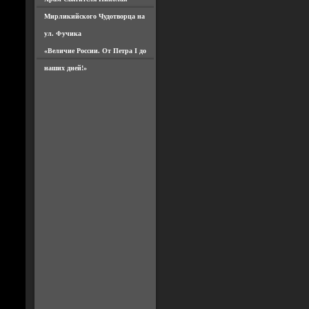
Мирликийского Чудотворца на
ул. Фучика
«Величие России. От Петра I до
наших дней!»