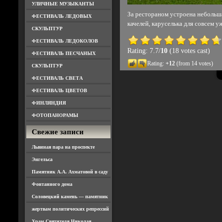
УЛИЧНЫЕ МУЗЫКАНТЫ
За рестораном устроена небольша
ФЕСТИВАЛЬ ЛЕДОВЫХ
качелей, каруселька для совсем у
СКУЛЬПТУР
ФЕСТИВАЛЬ ЛЕДОКОЛОВ
Rating: 7.7/
10
(18 votes cast)
ФЕСТИВАЛЬ ПЕСЧАНЫХ
Rating:
+12
(from 14 votes)
СКУЛЬПТУР
ФЕСТИВАЛЬ СВЕТА
ФЕСТИВАЛЬ ЦВЕТОВ
ФИНЛЯНДИЯ
ФОТОПАНОРАМЫ
Свежие записи
Львиная пара на проспекте
Энгельса
Памятник А.А. Ахматовой в саду
Фонтанного дома
Соловецкий камень — памятник
жертвам политических репрессий
Храм Святителя Николая