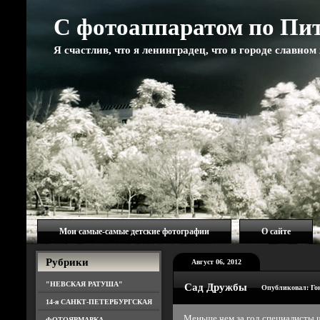
С фотоаппаратом по Пи
Я счастлив, что я ленинградец, что в городе славно
Мои самые-самые детские фотографии
О сайте
Рубрики
Август 06, 2012
"НЕВСКАЯ РАТУША"
Сад Дружбы
Опубликовал: Го
14-я САНКТ-ПЕТЕРБУРГСКАЯ
Меньше чем за год специалисты 
ФОТОЯРМАРКА