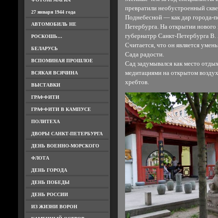
превратили необустроенный скве
27 января 1944 года
Поднебесной — как дар города-п
АВТОМОБИЛЬ НЕ
Петербурга. На открытии нового 
губернатрр Санкт-Петербурга В.
РОСКОШЬ…
Считается, что он является уме
БЕЛАРУСЬ
Сада радости.
ВСПОМИНАЯ ПРОШЛОЕ
Сад задумывался как место отды
медитациями на открытом воздух
ВСЯКАЯ ВСЯЧИНА
хребтов.
ВЫСТАВКИ
ГРАФФИТИ
ГРАФФИТИ В КАМПУСЕ
ПОЛИТЕХА
ДВОРЫ САНКТ-ПЕТЕРБУРГА
ДЕНЬ ВОЕННО-МОРСКОГО
ФЛОТА
ДЕНЬ ГОРОДА
ДЕНЬ ПОБЕДЫ
ДЕНЬ РОССИИ
ИЗ ЖИЗНИ ВОРОН