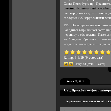
Санкт-Петербурга при Правител
p=sotrudnichestvo_sankt-peterbu
наш город имеет двусторонние д
городами и 27 зарубежными реги
PPS.
Несмотря на местоположени
находится в приличном состояни
черепицу в оформлении Пагоды и
необходимо обратить соответств
искусственного ручья — вода цве
Rating: 8.9/
10
(9 votes cast)
Rating:
+8
(from 10 votes)
Август 05, 2012
Сад Дружбы — фотопанор
Опубликовал: Гончаренко Юрий : Ка