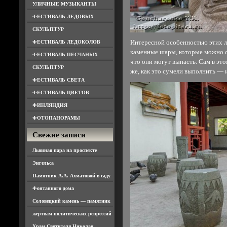
УЛИЧНЫЕ МУЗЫКАНТЫ
ФЕСТИВАЛЬ ЛЕДОВЫХ
СКУЛЬПТУР
ФЕСТИВАЛЬ ЛЕДОКОЛОВ
Интересной особенностью этих ль
каменные шары, которые можно св
ФЕСТИВАЛЬ ПЕСЧАНЫХ
что они могут выпасть. Сам в э
СКУЛЬПТУР
же, как это сумели выполнить — 
ФЕСТИВАЛЬ СВЕТА
ФЕСТИВАЛЬ ЦВЕТОВ
ФИНЛЯНДИЯ
ФОТОПАНОРАМЫ
Свежие записи
Львиная пара на проспекте
Энгельса
Памятник А.А. Ахматовой в саду
Фонтанного дома
Соловецкий камень — памятник
жертвам политических репрессий
Храм Святителя Николая