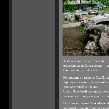
Обязательным элементом любого с
привезённые из Китая сосны — с
женственности, и яблони.
Официальное название: Сад Дру
Народное название: Китайский сад
Площадь: около 2000 кв.м
Адрес: Литейный проспект, межд
Ближайшая станция метро: Черны
PS.
Считается, что Санкт-Петерб
побратимов среди городов в мир