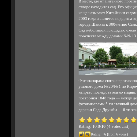
В месте, где от Литейного проспе
створе находится сад. Его офици
чаще называют Китайским садом и
2003 года и является подарком г
города Шанхая к 300-летию Санк
Сад небольшой, площадью около 2
проспекта между домами №№ 13 и
Фотопанорама снята с противопо
углового дома № 20/№ 1 по Киро
направо последовательно видны:
постройки 1848 года — между де
фотопанорамы 5-ти этажный дом
деревья Сада Дружбы — 6-ти эт
Rating: 10.0/
10
(4 votes cast)
Rating:
+6
(from 6 votes)