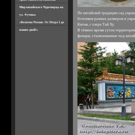
Мирликийского Чудотворца на
По китайской традиции сад укра
ул. Фучика
бочонков разных размеров и укр
«Величие России. От Петра I до
Китая, с озера Тай Ху.
наших дней!»
В тёмное время суток территор
фонари, стилизованные под китай