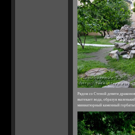
Рядом со Стеной девяти драконов
вытекает вода, образуя маленьки
миниатюрный каменный горбатый