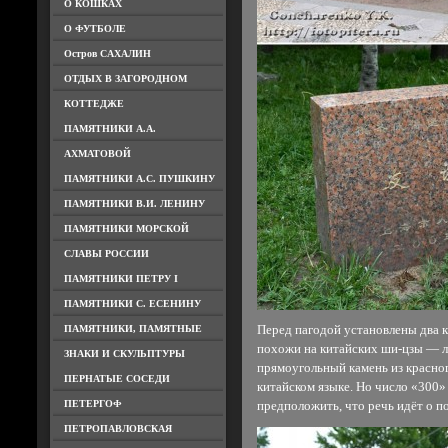
О КОШКАХ
О ФУТБОЛЕ
Остров САХАЛИН
ОТДЫХ В ЗАГОРОДНОМ
КОТТЕДЖЕ
ПАМЯТНИКИ А.А.
АХМАТОВОЙ
ПАМЯТНИКИ А.С. ПУШКИНУ
ПАМЯТНИКИ В.И. ЛЕНИНУ
ПАМЯТНИКИ МОРСКОЙ
СЛАВЫ РОССИИ
ПАМЯТНИКИ ПЕТРУ I
ПАМЯТНИКИ С. ЕСЕНИНУ
ПАМЯТНИКИ, ПАМЯТНЫЕ
Перед пагодой установлены два 
похожи на китайских ши-цзы — ль
ЗНАКИ И СКУЛЬПТУРЫ
прямоугольный камень из красног
ПЕРНАТЫЕ СОСЕДИ
китайском языке. Но число «300»
ПЕТЕРГОФ
предположить, что речь идёт о п
ПЕТРОПАВЛОВСКАЯ