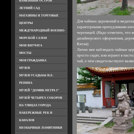
КАМЕННЫЙ ОСТРОВ
ЛЕТНИЙ САД
МАГАЗИНЫ И ТОРГОВЫЕ
Для чайных церемоний и медитац
ЦЕНТРЫ
характерными причудливами изги
МЕЖДУНАРОДНЫЙ ВОЕННО-
черепицей. (Надо отметить, что 
МОРСКОЙ САЛОН
дизайнерского оформления, дере
Китая).
МОИ ВНУЧАТА
Лично мне наблюдать чайные цер
МОСТЫ
просто сидят, или играют в насто
МОЯ ГРАЖДАНКА
чай, о чём свидетельствуют вал
МУЗЕИ
МУЗЕИ-УСАДЬБЫ И.Е.
РЕПИНА
МУЗЕЙ "ДОМИК ПЕТРА I"
МУЗЕЙ ЧЕТЫРЕХ СОБОРОВ
НА УЛИЦАХ ГОРОДА
НАБЕРЕЖНЫЕ РЕК И
КАНАЛОВ
НЕОБЫЧНЫЕ ПАМЯТНИКИ