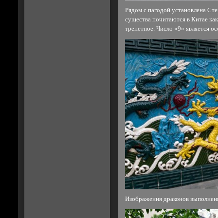
Рядом с пагодой установлена Сте
существа почитаются в Китае ка
трепетное. Число «9» является о
Изображения драконов выполнены