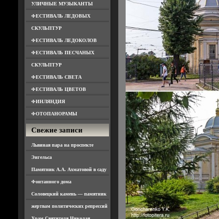
УЛИЧНЫЕ МУЗЫКАНТЫ
ФЕСТИВАЛЬ ЛЕДОВЫХ
СКУЛЬПТУР
ФЕСТИВАЛЬ ЛЕДОКОЛОВ
ФЕСТИВАЛЬ ПЕСЧАНЫХ
СКУЛЬПТУР
ФЕСТИВАЛЬ СВЕТА
ФЕСТИВАЛЬ ЦВЕТОВ
ФИНЛЯНДИЯ
ФОТОПАНОРАМЫ
Свежие записи
Львиная пара на проспекте
Энгельса
Памятник А.А. Ахматовой в саду
Фонтанного дома
Соловецкий камень — памятник
жертвам политических репрессий
Храм Святителя Николая