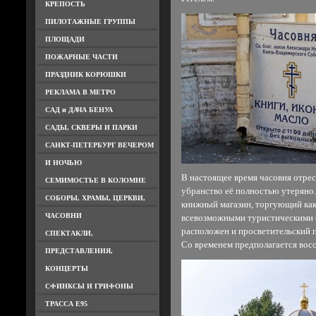
КРЕПОСТЬ
ПИЛОТАЖНЫЕ ГРУППЫ
ПЛОЩАДИ
ПОЖАРНЫЕ ЧАСТИ
ПРАЗДНИК КОРЮШКИ
РЕКЛАМА В МЕТРО
САД и ДАЧА БЕНУА
САДЫ, СКВЕРЫ И ПАРКИ
САНКТ-ПЕТЕРБУРГ ВЕЧЕРОМ
И НОЧЬЮ
В настоящее время часовня отрес
СЕМИМОСТЬЕ В КОЛОМНЕ
убранство её полностью утеряно.
СОБОРЫ, ХРАМЫ, ЦЕРКВИ,
книжный магазин, торгующий как 
ЧАСОВНИ
всевозможными туристическими с
расположен и просветительский 
СПЕКТАКЛИ,
Со временем предполагается восс
ПРЕДСТАВЛЕНИЯ,
КОНЦЕРТЫ
СФИНКСЫ И ГРИФОНЫ
ТРАССА Е95