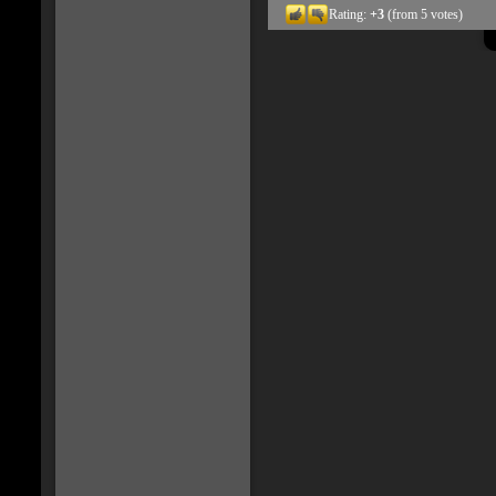
Rating:
+3
(from 5 votes)