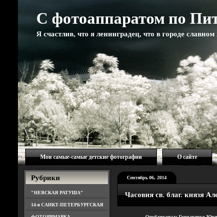
С фотоаппаратом по Пи
Я счастлив, что я ленинградец, что в городе славно
Мои самые-самые детские фотографии
О сайте
Рубрики
Сентябрь 06, 2014
"НЕВСКАЯ РАТУША"
Часовня св. благ. князя А
14-я САНКТ-ПЕТЕРБУРГСКАЯ
ФОТОЯРМАРКА
Опубликовал: Гончаренко Юри