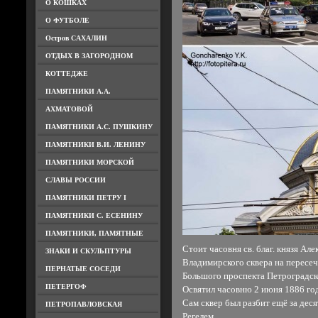
О КОШКАХ
О ФУТБОЛЕ
Остров САХАЛИН
ОТДЫХ В ЗАГОРОДНОМ
КОТТЕДЖЕ
ПАМЯТНИКИ А.А.
АХМАТОВОЙ
ПАМЯТНИКИ А.С. ПУШКИНУ
ПАМЯТНИКИ В.И. ЛЕНИНУ
ПАМЯТНИКИ МОРСКОЙ
СЛАВЫ РОССИИ
ПАМЯТНИКИ ПЕТРУ I
ПАМЯТНИКИ С. ЕСЕНИНУ
ПАМЯТНИКИ, ПАМЯТНЫЕ
Стоит часовня св. благ. князя Ал
ЗНАКИ И СКУЛЬПТУРЫ
Владимирского сквера на пересе
ПЕРНАТЫЕ СОСЕДИ
Большого проспекта Петроградск
ПЕТЕРГОФ
Освятил часовню 2 июня 1886 го
Сам сквер был разбит ещё за дес
ПЕТРОПАВЛОВСКАЯ
Регелем.