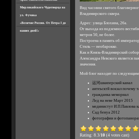
Мирликийского Чудотворца на
Вид часовни святого благоверног
Владимирского сквера.
ул. Фучика
Адрес: улица Блохина, 26а.
«Величие России. От Петра I до
От выхода из подземного вестиб
наших дней!»
метров 50, не более.
Построена в память об император
Стиль — необарокко.
Как и Князь-Владимирский собор, 
Александра Невского является па
значения.
Мой блог находят по следующим
运河шкиперский канал
аитеьсктй вокзал почему т
гражданка мемориал
Лед на неве Март 2015
мединистут И.П.Павлова к
Сад бенуа 2012
фотографии и фотопанора
Rating: 8.3/
10
(4 votes cast)