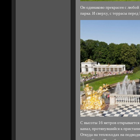
Он одинаково прекрасен с любой 
парка. И сверху, с террасы пере
С высоты 16 метров открывается
канал, протянувшийся к пристани 
Откуда на теплоходах на подвод