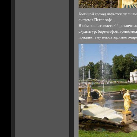
Большой каскад является главны
системы Петергофа.
В нём насчитываетс 64 различны
скульптур, барельефов, всевозмо
придают ему неповторимое очар