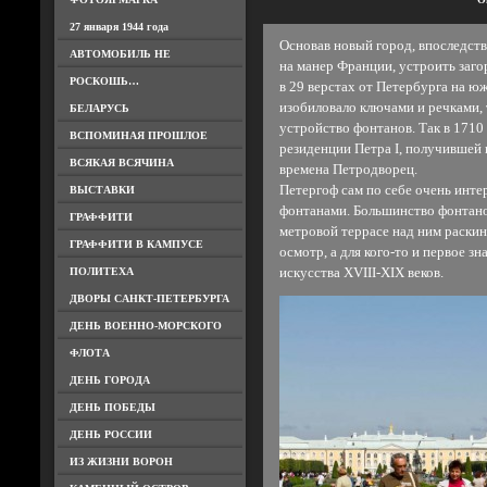
27 января 1944 года
Основав новый город, впоследстви
АВТОМОБИЛЬ НЕ
на манер Франции, устроить заг
РОСКОШЬ…
в 29 верстах от Петербурга на ю
изобиловало ключами и речками, т
БЕЛАРУСЬ
устройство фонтанов. Так в 1710
ВСПОМИНАЯ ПРОШЛОЕ
резиденции Петра I, получившей 
ВСЯКАЯ ВСЯЧИНА
времена Петродворец.
Петергоф сам по себе очень инте
ВЫСТАВКИ
фонтанами. Большинство фонтано
ГРАФФИТИ
метровой террасе над ним раскин
ГРАФФИТИ В КАМПУСЕ
осмотр, а для кого-то и первое з
ПОЛИТЕХА
искусства XVIII-XIX веков.
ДВОРЫ САНКТ-ПЕТЕРБУРГА
ДЕНЬ ВОЕННО-МОРСКОГО
ФЛОТА
ДЕНЬ ГОРОДА
ДЕНЬ ПОБЕДЫ
ДЕНЬ РОССИИ
ИЗ ЖИЗНИ ВОРОН