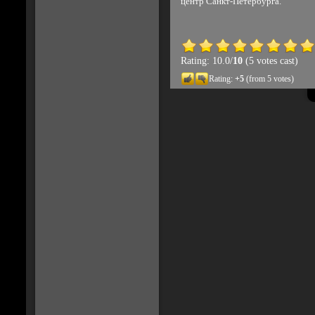
центр Санкт-Петербурга.
Rating: 10.0/
10
(5 votes cast)
Rating:
+5
(from 5 votes)