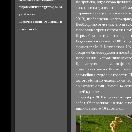
Во времена, когда особо ценились
Мирликийского Чудотворца на
понятна и патриотична — победа 
Странноприимца (см. также мате
ул. Фучика
2010), изображение же льва прис
«Величие России. От Петра I до
Необходимо отметить, что за вс
наших дней!»
любовались тремя фигурами Самс
Первая была отлита из свинца и в
Когда она обветшала, в 1801 году
скульптора М.И. Козловского. Но
Тогда же был сооружен и новый п
Воронихина. В таком виде композ
При наступлении немецко-фашистк
и закопана в землю. После освоб
дальнейшая судьба не известна. 
фотографиям по модели скульпто
был отлит новый Самсон. 14 сент
своей красоте.
31 декабря 2010 года скульптура
работ. Обновлённая и заново выз
законное место 16 апреля с.г.