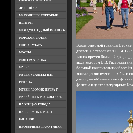
КАМЕННЫЙ ОСТРОВ
ЛЕТНИЙ САД
МАГАЗИНЫ И ТОРГОВЫЕ
ЦЕНТРЫ
МЕЖДУНАРОДНЫЙ ВОЕННО-
МОРСКОЙ САЛОН
МОИ ВНУЧАТА
Вдоль северной границы Верхнег
дворец. Построен он в 1714-1725
МОСТЫ
наших времен Большой дворец до
МОЯ ГРАЖДАНКА
архитектором В.В. Растрелли вид
МУЗЕИ
большой накопительный бассейн 
впоследствии вместо них были со
МУЗЕИ-УСАДЬБЫ И.Е.
дворцу — «Межеумный» фонтан, 
РЕПИНА
фонтана в центре регулярных Кв
МУЗЕЙ "ДОМИК ПЕТРА I"
МУЗЕЙ ЧЕТЫРЕХ СОБОРОВ
НА УЛИЦАХ ГОРОДА
НАБЕРЕЖНЫЕ РЕК И
КАНАЛОВ
НЕОБЫЧНЫЕ ПАМЯТНИКИ