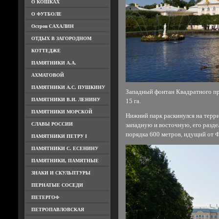
О КОШКАХ
О ФУТБОЛЕ
Остров САХАЛИН
ОТДЫХ В ЗАГОРОДНОМ
КОТТЕДЖЕ
ПАМЯТНИКИ А.А.
АХМАТОВОЙ
ПАМЯТНИКИ А.С. ПУШКИНУ
Западный фонтан Квадратного пр
ПАМЯТНИКИ В.И. ЛЕНИНУ
15 га.
ПАМЯТНИКИ МОРСКОЙ
Нижний парк раскинулся на терри
СЛАВЫ РОССИИ
западную и восточную, его разд
порядка 600 метров, идущий от Ф
ПАМЯТНИКИ ПЕТРУ I
ПАМЯТНИКИ С. ЕСЕНИНУ
ПАМЯТНИКИ, ПАМЯТНЫЕ
ЗНАКИ И СКУЛЬПТУРЫ
ПЕРНАТЫЕ СОСЕДИ
ПЕТЕРГОФ
ПЕТРОПАВЛОВСКАЯ