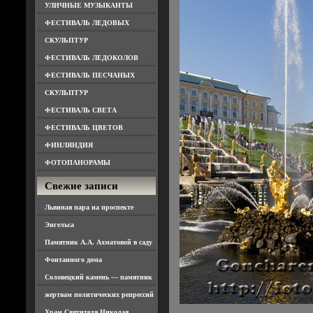
УЛИЧНЫЕ МУЗЫКАНТЫ
ФЕСТИВАЛЬ ЛЕДОВЫХ
СКУЛЬПТУР
ФЕСТИВАЛЬ ЛЕДОКОЛОВ
ФЕСТИВАЛЬ ПЕСЧАНЫХ
СКУЛЬПТУР
ФЕСТИВАЛЬ СВЕТА
ФЕСТИВАЛЬ ЦВЕТОВ
ФИНЛЯНДИЯ
ФОТОПАНОРАМЫ
Свежие записи
Львиная пара на проспекте
Энгельса
Памятник А.А. Ахматовой в саду
Фонтанного дома
Соловецкий камень — памятник
жертвам политических репрессий
Храм Святителя Николая