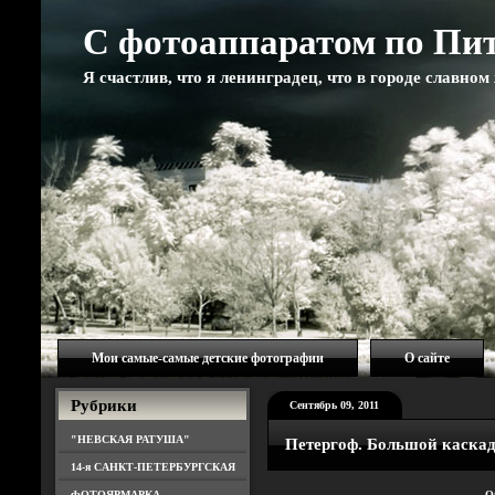
С фотоаппаратом по Пи
Я счастлив, что я ленинградец, что в городе славно
Мои самые-самые детские фотографии
О сайте
Рубрики
Сентябрь 09, 2011
"НЕВСКАЯ РАТУША"
Петергоф. Большой каска
14-я САНКТ-ПЕТЕРБУРГСКАЯ
ФОТОЯРМАРКА
О