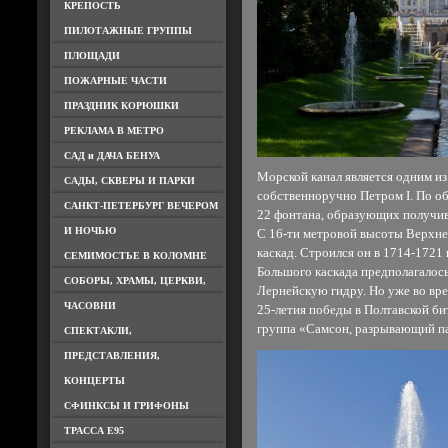
КРЕПОСТЬ
ПИЛОТАЖНЫЕ ГРУППЫ
ПЛОЩАДИ
ПОЖАРНЫЕ ЧАСТИ
ПРАЗДНИК КОРЮШКИ
РЕКЛАМА В МЕТРО
САД и ДАЧА БЕНУА
Морской канал является одним и
САДЫ, СКВЕРЫ И ПАРКИ
собственноручно Петром I. По об
САНКТ-ПЕТЕРБУРГ ВЕЧЕРОМ
22 фонтана, образующих получи
И НОЧЬЮ
С 16-ти метровой высоты Верхне
каскад. Строился он в 1714-1721
СЕМИМОСТЬЕ В КОЛОМНЕ
Большого каскада предполагалос
СОБОРЫ, ХРАМЫ, ЦЕРКВИ,
Лернейскую гидру. Но уже во вре
ЧАСОВНИ
25-летия победы в Полтавской би
группа «Самсон, разрывающий па
СПЕКТАКЛИ,
ПРЕДСТАВЛЕНИЯ,
КОНЦЕРТЫ
СФИНКСЫ И ГРИФОНЫ
ТРАССА Е95