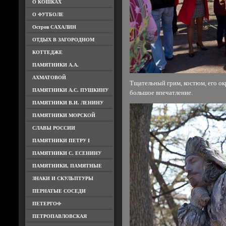
О КОШКАХ
О ФУТБОЛЕ
Остров САХАЛИН
ОТДЫХ В ЗАГОРОДНОМ
КОТТЕДЖЕ
ПАМЯТНИКИ А.А.
АХМАТОВОЙ
Тщательный грим, костюм, его о
ПАМЯТНИКИ А.С. ПУШКИНУ
большое впечатление.
ПАМЯТНИКИ В.И. ЛЕНИНУ
ПАМЯТНИКИ МОРСКОЙ
СЛАВЫ РОССИИ
ПАМЯТНИКИ ПЕТРУ I
ПАМЯТНИКИ С. ЕСЕНИНУ
ПАМЯТНИКИ, ПАМЯТНЫЕ
ЗНАКИ И СКУЛЬПТУРЫ
ПЕРНАТЫЕ СОСЕДИ
ПЕТЕРГОФ
ПЕТРОПАВЛОВСКАЯ