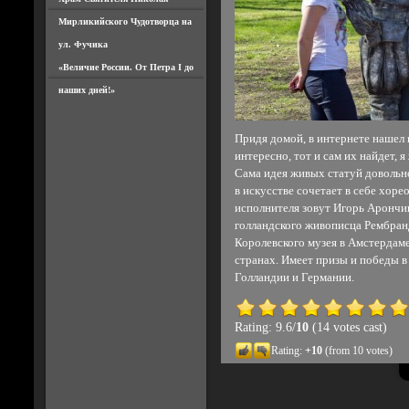
Мирликийского Чудотворца на
ул. Фучика
«Величие России. От Петра I до
наших дней!»
Придя домой, в интернете нашел 
интересно, тот и сам их найдет, 
Сама идея живых статуй довольн
в искусстве сочетает в себе хор
исполнителя зовут Игорь Арончик
голландского живописца Рембранд
Королевского музея в Амстердаме
странах. Имеет призы и победы в
Голландии и Германии.
Rating: 9.6/
10
(14 votes cast)
Rating:
+10
(from 10 votes)