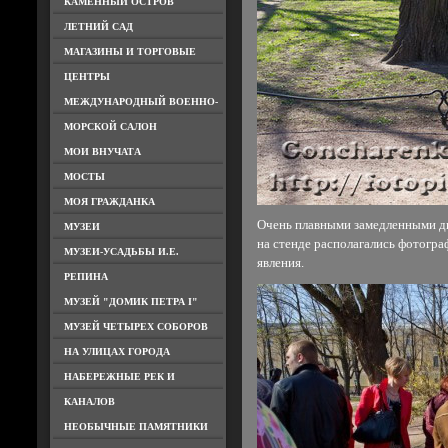
КАМЕННЫЙ ОСТРОВ
ЛЕТНИЙ САД
МАГАЗИНЫ И ТОРГОВЫЕ
ЦЕНТРЫ
МЕЖДУНАРОДНЫЙ ВОЕННО-
МОРСКОЙ САЛОН
МОИ ВНУЧАТА
МОСТЫ
МОЯ ГРАЖДАНКА
Очень плавными замедленными дв
МУЗЕИ
на стенде располагались фотогра
МУЗЕИ-УСАДЬБЫ И.Е.
явления.
РЕПИНА
МУЗЕЙ "ДОМИК ПЕТРА I"
МУЗЕЙ ЧЕТЫРЕХ СОБОРОВ
НА УЛИЦАХ ГОРОДА
НАБЕРЕЖНЫЕ РЕК И
КАНАЛОВ
НЕОБЫЧНЫЕ ПАМЯТНИКИ