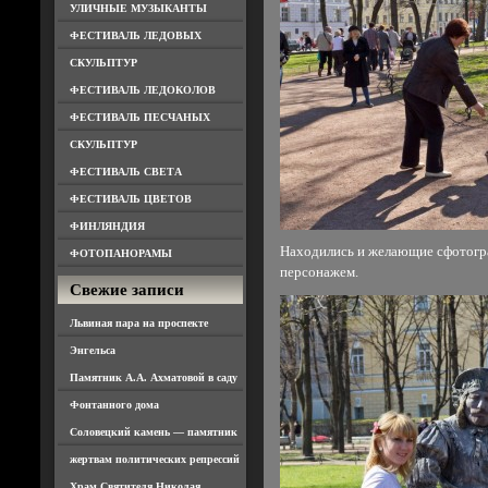
УЛИЧНЫЕ МУЗЫКАНТЫ
ФЕСТИВАЛЬ ЛЕДОВЫХ
СКУЛЬПТУР
ФЕСТИВАЛЬ ЛЕДОКОЛОВ
ФЕСТИВАЛЬ ПЕСЧАНЫХ
СКУЛЬПТУР
ФЕСТИВАЛЬ СВЕТА
ФЕСТИВАЛЬ ЦВЕТОВ
ФИНЛЯНДИЯ
Находились и желающие сфотогр
ФОТОПАНОРАМЫ
персонажем.
Свежие записи
Львиная пара на проспекте
Энгельса
Памятник А.А. Ахматовой в саду
Фонтанного дома
Соловецкий камень — памятник
жертвам политических репрессий
Храм Святителя Николая