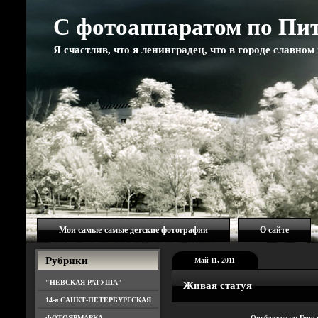
С фотоаппаратом по Пи
Я счастлив, что я ленинградец, что в городе славно
Мои самые-самые детские фотографии
О сайте
Рубрики
Май 11, 2011
"НЕВСКАЯ РАТУША"
Живая статуя
14-я САНКТ-ПЕТЕРБУРГСКАЯ
ФОТОЯРМАРКА
Опубликовал: Гонч