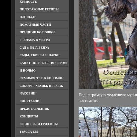
КРЕПОСТЬ
ПИЛОТАЖНЫЕ ГРУППЫ
ПЛОЩАДИ
ПОЖАРНЫЕ ЧАСТИ
ПРАЗДНИК КОРЮШКИ
РЕКЛАМА В МЕТРО
САД и ДАЧА БЕНУА
САДЫ, СКВЕРЫ И ПАРКИ
САНКТ-ПЕТЕРБУРГ ВЕЧЕРОМ
И НОЧЬЮ
СЕМИМОСТЬЕ В КОЛОМНЕ
СОБОРЫ, ХРАМЫ, ЦЕРКВИ,
ЧАСОВНИ
Под негромкую медленную музыку 
постамента.
СПЕКТАКЛИ,
ПРЕДСТАВЛЕНИЯ,
КОНЦЕРТЫ
СФИНКСЫ И ГРИФОНЫ
ТРАССА Е95