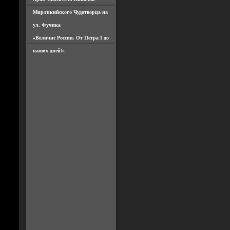
Мирликийского Чудотворца на
ул. Фучика
«Величие России. От Петра I до
наших дней!»