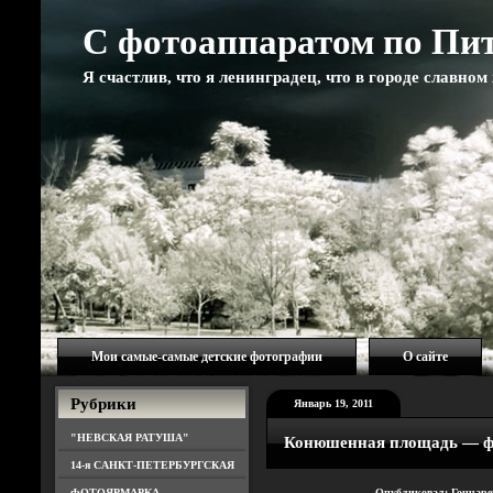
С фотоаппаратом по Пи
Я счастлив, что я ленинградец, что в городе славно
Мои самые-самые детские фотографии
О сайте
Рубрики
Январь 19, 2011
"НЕВСКАЯ РАТУША"
Конюшенная площадь — ф
14-я САНКТ-ПЕТЕРБУРГСКАЯ
ФОТОЯРМАРКА
Опубликовал: Гончар