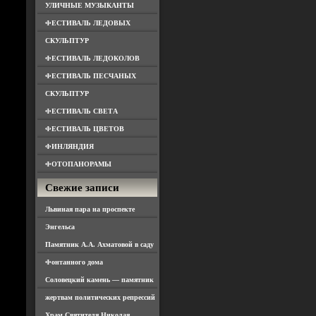
УЛИЧНЫЕ МУЗЫКАНТЫ
ФЕСТИВАЛЬ ЛЕДОВЫХ
СКУЛЬПТУР
ФЕСТИВАЛЬ ЛЕДОКОЛОВ
ФЕСТИВАЛЬ ПЕСЧАНЫХ
СКУЛЬПТУР
ФЕСТИВАЛЬ СВЕТА
ФЕСТИВАЛЬ ЦВЕТОВ
ФИНЛЯНДИЯ
ФОТОПАНОРАМЫ
Свежие записи
Львиная пара на проспекте
Энгельса
Памятник А.А. Ахматовой в саду
Фонтанного дома
Соловецкий камень — памятник
жертвам политических репрессий
Храм Святителя Николая