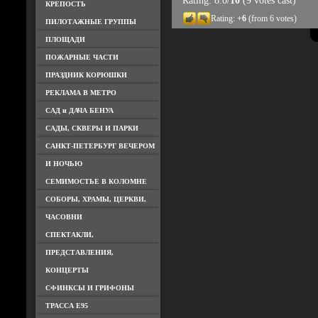
Rating: 8.0/
10
(9 votes cast)
КРЕПОСТЬ
Rating:
+6
(from 6 votes)
ПИЛОТАЖНЫЕ ГРУППЫ
ПЛОЩАДИ
ПОЖАРНЫЕ ЧАСТИ
ПРАЗДНИК КОРЮШКИ
РЕКЛАМА В МЕТРО
САД и ДАЧА БЕНУА
САДЫ, СКВЕРЫ И ПАРКИ
САНКТ-ПЕТЕРБУРГ ВЕЧЕРОМ
И НОЧЬЮ
СЕМИМОСТЬЕ В КОЛОМНЕ
СОБОРЫ, ХРАМЫ, ЦЕРКВИ,
ЧАСОВНИ
СПЕКТАКЛИ,
ПРЕДСТАВЛЕНИЯ,
КОНЦЕРТЫ
СФИНКСЫ И ГРИФОНЫ
ТРАССА Е95