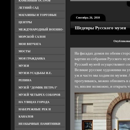
КАМЕННЫЙ ОСТРОВ
ЛЕТНИЙ САД
МАГАЗИНЫ И ТОРГОВЫЕ
Сентябрь 26, 2010
ЦЕНТРЫ
Шедевры Русского музея
МЕЖДУНАРОДНЫЙ ВОЕННО-
МОРСКОЙ САЛОН
Опубликова
МОИ ВНУЧАТА
МОСТЫ
На фасадах домов по обеим стор
МОЯ ГРАЖДАНКА
картин из собрания Русского муз
Русский музеей осуществляют со
МУЗЕИ
Великие русские художники на ул
МУЗЕИ-УСАДЬБЫ И.Е.
уж и часто мы ходим по музеям. А
РЕПИНА
прогуливаясь, можно обновить в 
то, вполне возможно, и открыть ч
МУЗЕЙ "ДОМИК ПЕТРА I"
МУЗЕЙ ЧЕТЫРЕХ СОБОРОВ
НА УЛИЦАХ ГОРОДА
НАБЕРЕЖНЫЕ РЕК И
КАНАЛОВ
НЕОБЫЧНЫЕ ПАМЯТНИКИ