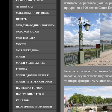
КАМЕННЫЙ ОСТРОВ
капитальный реставрационный ре
ЛЕТНИЙ САД
приурочен к 300-летию Санкт-Пе
МАГАЗИНЫ И ТОРГОВЫЕ
ЦЕНТРЫ
МЕЖДУНАРОДНЫЙ ВОЕННО-
МОРСКОЙ САЛОН
МОИ ВНУЧАТА
МОСТЫ
МОЯ ГРАЖДАНКА
МУЗЕИ
МУЗЕИ-УСАДЬБЫ И.Е.
РЕПИНА
Были укркплены и облицованы бе
МУЗЕЙ "ДОМИК ПЕТРА I"
полотно, осуществлена гидроизо
торшеры-фонари и чугунные реш
МУЗЕЙ ЧЕТЫРЕХ СОБОРОВ
НА УЛИЦАХ ГОРОДА
НАБЕРЕЖНЫЕ РЕК И
КАНАЛОВ
НЕОБЫЧНЫЕ ПАМЯТНИКИ