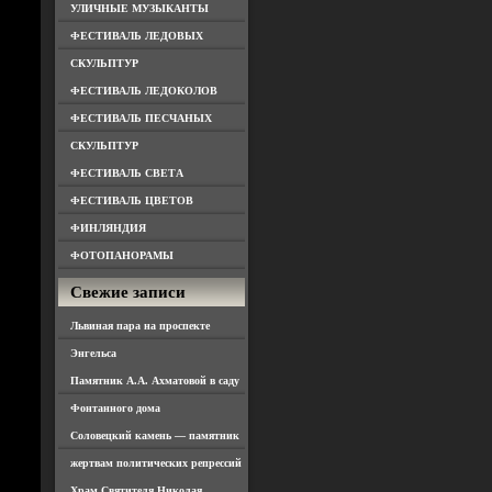
УЛИЧНЫЕ МУЗЫКАНТЫ
ФЕСТИВАЛЬ ЛЕДОВЫХ
СКУЛЬПТУР
ФЕСТИВАЛЬ ЛЕДОКОЛОВ
ФЕСТИВАЛЬ ПЕСЧАНЫХ
СКУЛЬПТУР
ФЕСТИВАЛЬ СВЕТА
ФЕСТИВАЛЬ ЦВЕТОВ
ФИНЛЯНДИЯ
ФОТОПАНОРАМЫ
Свежие записи
Львиная пара на проспекте
Энгельса
Памятник А.А. Ахматовой в саду
Фонтанного дома
Соловецкий камень — памятник
жертвам политических репрессий
Храм Святителя Николая