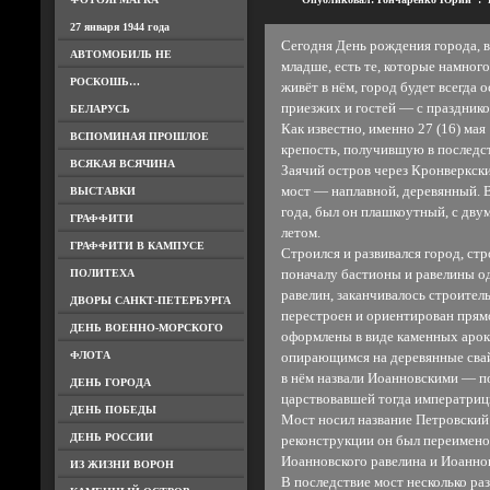
27 января 1944 года
Сегодня День рождения города, в
АВТОМОБИЛЬ НЕ
младше, есть те, которые намного
РОСКОШЬ…
живёт в нём, город будет всегда 
приезжих и гостей — с празднико
БЕЛАРУСЬ
Как известно, именно 27 (16) мая
ВСПОМИНАЯ ПРОШЛОЕ
крепость, получившую в последст
ВСЯКАЯ ВСЯЧИНА
Заячий остров через Кронверкск
мост — наплавной, деревянный. 
ВЫСТАВКИ
года, был он плашкоутный, с дву
ГРАФФИТИ
летом.
ГРАФФИТИ В КАМПУСЕ
Строился и развивался город, стр
ПОЛИТЕХА
поначалу бастионы и равелины о
равелин, заканчивалось строитель
ДВОРЫ САНКТ-ПЕТЕРБУРГА
перестроен и ориентирован прямо
ДЕНЬ ВОЕННО-МОРСКОГО
оформлены в виде каменных арок.
ФЛОТА
опирающимся на деревянные свай
в нём назвали Иоанновскими — по
ДЕНЬ ГОРОДА
царствовавшей тогда императри
ДЕНЬ ПОБЕДЫ
Мост носил название Петровский 
ДЕНЬ РОССИИ
реконструкции он был переимен
Иоанновского равелина и Иоаннов
ИЗ ЖИЗНИ ВОРОН
В последствие мост несколько ра