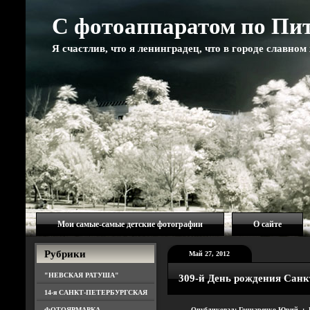
С фотоаппаратом по Пи
Я счастлив, что я ленинградец, что в городе славно
Мои самые-самые детские фотографии
О сайте
Рубрики
Май 27, 2012
"НЕВСКАЯ РАТУША"
309-й День рождения Санк
14-я САНКТ-ПЕТЕРБУРГСКАЯ
ФОТОЯРМАРКА
Опубликовал: Гончаренко Юрий : 