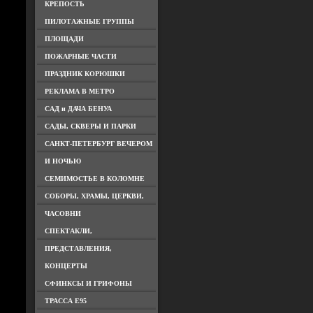
КРЕПОСТЬ
ПИЛОТАЖНЫЕ ГРУППЫ
ПЛОЩАДИ
ПОЖАРНЫЕ ЧАСТИ
ПРАЗДНИК КОРЮШКИ
РЕКЛАМА В МЕТРО
САД и ДАЧА БЕНУА
САДЫ, СКВЕРЫ И ПАРКИ
САНКТ-ПЕТЕРБУРГ ВЕЧЕРОМ
И НОЧЬЮ
СЕМИМОСТЬЕ В КОЛОМНЕ
СОБОРЫ, ХРАМЫ, ЦЕРКВИ,
ЧАСОВНИ
СПЕКТАКЛИ,
ПРЕДСТАВЛЕНИЯ,
КОНЦЕРТЫ
СФИНКСЫ И ГРИФОНЫ
ТРАССА Е95