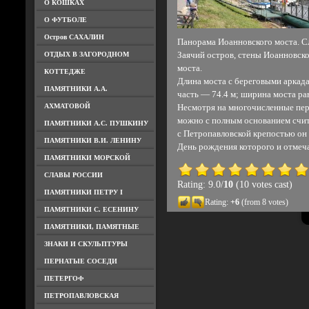
О КОШКАХ
О ФУТБОЛЕ
Остров САХАЛИН
Панорама Иоанновского моста. С
ОТДЫХ В ЗАГОРОДНОМ
Заячий остров, стены Иоанновско
моста.
КОТТЕДЖЕ
Длина моста с береговыми аркада
ПАМЯТНИКИ А.А.
часть — 74.4 м; ширина моста ра
АХМАТОВОЙ
Несмотря на многочисленные пер
можно с полным основанием счит
ПАМЯТНИКИ А.С. ПУШКИНУ
с Петропавловской крепостью он 
ПАМЯТНИКИ В.И. ЛЕНИНУ
День рождения которого и отмечае
ПАМЯТНИКИ МОРСКОЙ
СЛАВЫ РОССИИ
Rating: 9.0/
10
(10 votes cast)
ПАМЯТНИКИ ПЕТРУ I
Rating:
+6
(from 8 votes)
ПАМЯТНИКИ С. ЕСЕНИНУ
ПАМЯТНИКИ, ПАМЯТНЫЕ
ЗНАКИ И СКУЛЬПТУРЫ
ПЕРНАТЫЕ СОСЕДИ
ПЕТЕРГОФ
ПЕТРОПАВЛОВСКАЯ