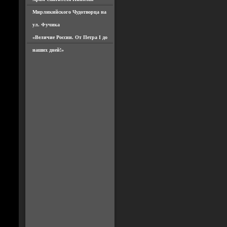
Мирликийского Чудотворца на
ул. Фучика
«Величие России. От Петра I до
наших дней!»