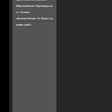
Мирликийского Чудотворца на
ул. Фучика
«Величие России. От Петра I до
наших дней!»