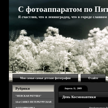
С фотоаппаратом по Пи
Я счастлив, что я ленинградец, что в городе славно
Мои самые-самые детские фотографии
О сайте
Рубрики
Апрель 11, 2009
"НЕВСКАЯ РАТУША"
День Космонавтики
14-я САНКТ-ПЕТЕРБУРГСКАЯ
ФОТОЯРМАРКА
Опубликовал: Г