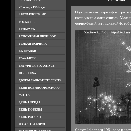
27 января 1944 года
Оцифровывая старые фотографии, 
АВТОМОБИЛЬ НЕ
наткнулся на один снимок. Мале
РОСКОШЬ…
черно-белый, на тисненой фотобу
БЕЛАРУСЬ
ВСПОМИНАЯ ПРОШЛОЕ
ВСЯКАЯ ВСЯЧИНА
ВЫСТАВКИ
ГРАФФИТИ
ГРАФФИТИ В КАМПУСЕ
ПОЛИТЕХА
ДВОРЫ САНКТ-ПЕТЕРБУРГА
ДЕНЬ ВОЕННО-МОРСКОГО
ФЛОТА
ДЕНЬ ГОРОДА
ДЕНЬ ПОБЕДЫ
ДЕНЬ РОССИИ
ИЗ ЖИЗНИ ВОРОН
Салют 14 апреля 1961 года в чес