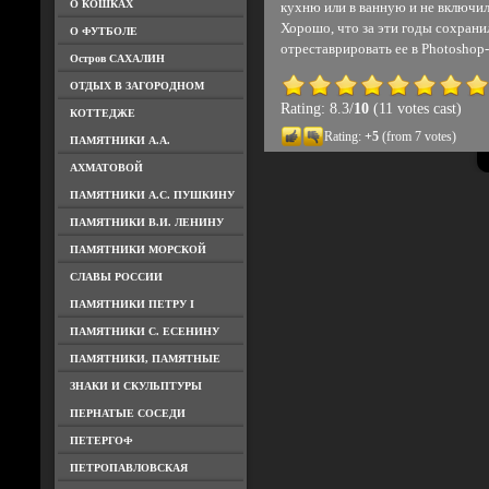
О КОШКАХ
кухню или в ванную и не включил
Хорошо, что за эти годы сохрани
О ФУТБОЛЕ
отреставрировать ее в Photoshop-
Остров САХАЛИН
ОТДЫХ В ЗАГОРОДНОМ
Rating: 8.3/
10
(11 votes cast)
КОТТЕДЖЕ
Rating:
+5
(from 7 votes)
ПАМЯТНИКИ А.А.
АХМАТОВОЙ
ПАМЯТНИКИ А.С. ПУШКИНУ
ПАМЯТНИКИ В.И. ЛЕНИНУ
ПАМЯТНИКИ МОРСКОЙ
СЛАВЫ РОССИИ
ПАМЯТНИКИ ПЕТРУ I
ПАМЯТНИКИ С. ЕСЕНИНУ
ПАМЯТНИКИ, ПАМЯТНЫЕ
ЗНАКИ И СКУЛЬПТУРЫ
ПЕРНАТЫЕ СОСЕДИ
ПЕТЕРГОФ
ПЕТРОПАВЛОВСКАЯ