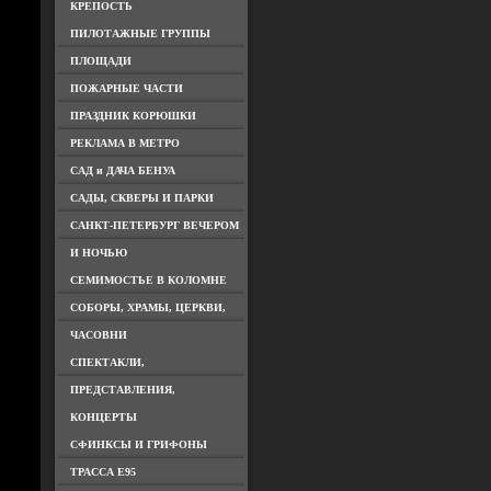
КРЕПОСТЬ
ПИЛОТАЖНЫЕ ГРУППЫ
ПЛОЩАДИ
ПОЖАРНЫЕ ЧАСТИ
ПРАЗДНИК КОРЮШКИ
РЕКЛАМА В МЕТРО
САД и ДАЧА БЕНУА
САДЫ, СКВЕРЫ И ПАРКИ
САНКТ-ПЕТЕРБУРГ ВЕЧЕРОМ
И НОЧЬЮ
СЕМИМОСТЬЕ В КОЛОМНЕ
СОБОРЫ, ХРАМЫ, ЦЕРКВИ,
ЧАСОВНИ
СПЕКТАКЛИ,
ПРЕДСТАВЛЕНИЯ,
КОНЦЕРТЫ
СФИНКСЫ И ГРИФОНЫ
ТРАССА Е95