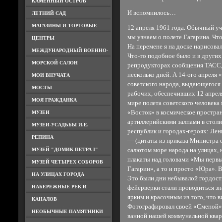
КАМЕННЫЙ ОСТРОВ
И вспомнилось…
ЛЕТНИЙ САД
МАГАЗИНЫ И ТОРГОВЫЕ
12 апреля 1961 года. Обычный уч
мы узнаем о полете Гагарина. Что
ЦЕНТРЫ
На перемене я на доске нарисовал
МЕЖДУНАРОДНЫЙ ВОЕННО-
Что-то подобное было и в других
МОРСКОЙ САЛОН
репродукторах сообщения ТАСС, 
несколько дней. А 14-ого апреля
МОИ ВНУЧАТА
советского народа, выдающегося 
МОСТЫ
рабочих, обеспечивших 12 апрел
МОЯ ГРАЖДАНКА
мире полета советского человека
«Восток» в космическое простра
МУЗЕИ
артиллерийскими залпами в стол
МУЗЕИ-УСАДЬБЫ И.Е.
республик и городах-героях: Лен
РЕПИНА
— (цитаты из приказа Министра 
МУЗЕЙ "ДОМИК ПЕТРА I"
салютом море народа на улицах,
плакаты над головами «Мы первы
МУЗЕЙ ЧЕТЫРЕХ СОБОРОВ
Гагарин», а то и просто «Юра». 
НА УЛИЦАХ ГОРОДА
Это были дни небывалой гордости 
НАБЕРЕЖНЫЕ РЕК И
фейерверки стали проводиться з
ярким и красочным из того, что в
КАНАЛОВ
Фотографировал своей «Сменой»,
НЕОБЫЧНЫЕ ПАМЯТНИКИ
ванной нашей коммунальной квар