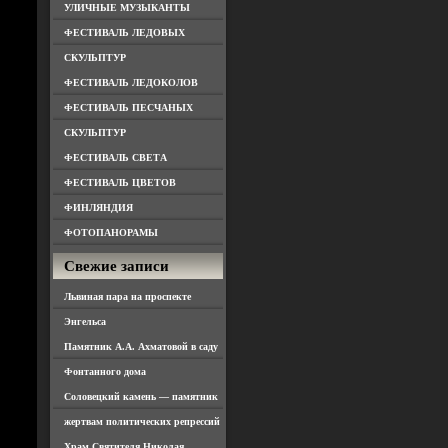
УЛИЧНЫЕ МУЗЫКАНТЫ
ФЕСТИВАЛЬ ЛЕДОВЫХ
СКУЛЬПТУР
ФЕСТИВАЛЬ ЛЕДОКОЛОВ
ФЕСТИВАЛЬ ПЕСЧАНЫХ
СКУЛЬПТУР
ФЕСТИВАЛЬ СВЕТА
ФЕСТИВАЛЬ ЦВЕТОВ
ФИНЛЯНДИЯ
ФОТОПАНОРАМЫ
Свежие записи
Львиная пара на проспекте
Энгельса
Памятник А.А. Ахматовой в саду
Фонтанного дома
Соловецкий камень — памятник
жертвам политических репрессий
Храм Святителя Николая