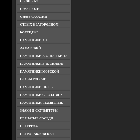
О КОШКАХ
О ФУТБОЛЕ
Остров САХАЛИН
ОТДЫХ В ЗАГОРОДНОМ
КОТТЕДЖЕ
ПАМЯТНИКИ А.А.
АХМАТОВОЙ
ПАМЯТНИКИ А.С. ПУШКИНУ
ПАМЯТНИКИ В.И. ЛЕНИНУ
ПАМЯТНИКИ МОРСКОЙ
СЛАВЫ РОССИИ
ПАМЯТНИКИ ПЕТРУ I
ПАМЯТНИКИ С. ЕСЕНИНУ
ПАМЯТНИКИ, ПАМЯТНЫЕ
ЗНАКИ И СКУЛЬПТУРЫ
ПЕРНАТЫЕ СОСЕДИ
ПЕТЕРГОФ
ПЕТРОПАВЛОВСКАЯ