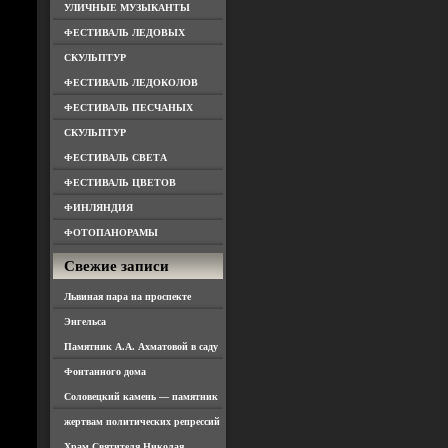
УЛИЧНЫЕ МУЗЫКАНТЫ
ФЕСТИВАЛЬ ЛЕДОВЫХ
СКУЛЬПТУР
ФЕСТИВАЛЬ ЛЕДОКОЛОВ
ФЕСТИВАЛЬ ПЕСЧАНЫХ
СКУЛЬПТУР
ФЕСТИВАЛЬ СВЕТА
ФЕСТИВАЛЬ ЦВЕТОВ
ФИНЛЯНДИЯ
ФОТОПАНОРАМЫ
Свежие записи
Львиная пара на проспекте
Энгельса
Памятник А.А. Ахматовой в саду
Фонтанного дома
Соловецкий камень — памятник
жертвам политических репрессий
Храм Святителя Николая