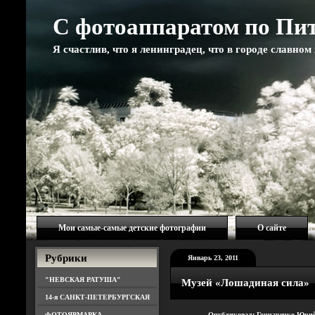
С фотоаппаратом по Пи
Я счастлив, что я ленинградец, что в городе славно
Мои самые-самые детские фотографии
О сайте
Рубрики
Январь 23, 2011
"НЕВСКАЯ РАТУША"
Музей «Лошадиная сила»
14-я САНКТ-ПЕТЕРБУРГСКАЯ
ФОТОЯРМАРКА
Опубликовал: Гончаренко Юри