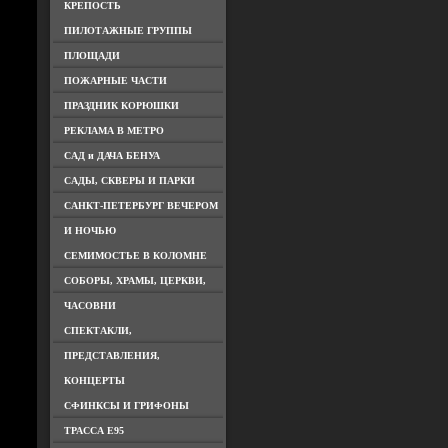
КРЕПОСТЬ
ПИЛОТАЖНЫЕ ГРУППЫ
ПЛОЩАДИ
ПОЖАРНЫЕ ЧАСТИ
ПРАЗДНИК КОРЮШКИ
РЕКЛАМА В МЕТРО
САД и ДАЧА БЕНУА
САДЫ, СКВЕРЫ И ПАРКИ
САНКТ-ПЕТЕРБУРГ ВЕЧЕРОМ
И НОЧЬЮ
СЕМИМОСТЬЕ В КОЛОМНЕ
СОБОРЫ, ХРАМЫ, ЦЕРКВИ,
ЧАСОВНИ
СПЕКТАКЛИ,
ПРЕДСТАВЛЕНИЯ,
КОНЦЕРТЫ
СФИНКСЫ И ГРИФОНЫ
ТРАССА Е95