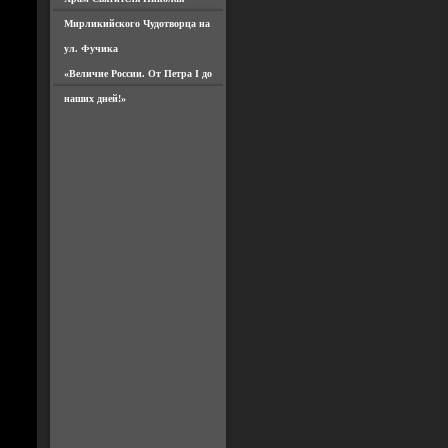
Мирликийского Чудотворца на
ул. Фучика
«Величие России. От Петра I до
наших дней!»