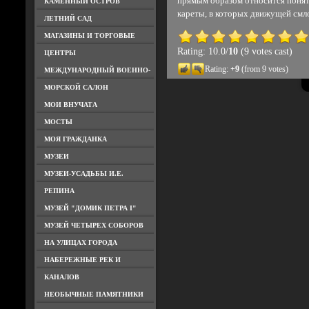
прямым образом относится понят
КАМЕННЫЙ ОСТРОВ
кареты, в которых движущей смл
ЛЕТНИЙ САД
МАГАЗИНЫ И ТОРГОВЫЕ
Rating: 10.0/
10
(9 votes cast)
ЦЕНТРЫ
Rating:
+9
(from 9 votes)
МЕЖДУНАРОДНЫЙ ВОЕННО-
МОРСКОЙ САЛОН
МОИ ВНУЧАТА
МОСТЫ
МОЯ ГРАЖДАНКА
МУЗЕИ
МУЗЕИ-УСАДЬБЫ И.Е.
РЕПИНА
МУЗЕЙ "ДОМИК ПЕТРА I"
МУЗЕЙ ЧЕТЫРЕХ СОБОРОВ
НА УЛИЦАХ ГОРОДА
НАБЕРЕЖНЫЕ РЕК И
КАНАЛОВ
НЕОБЫЧНЫЕ ПАМЯТНИКИ