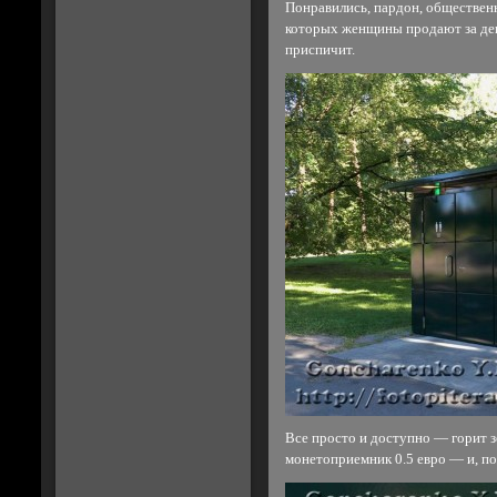
Понравились, пардон, общественн
которых женщины продают за ден
приспичит.
Все просто и доступно — горит з
монетоприемник 0.5 евро — и, п