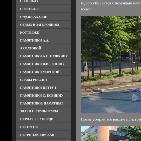
О КОШКАХ
мусор убирается с помощью неб
водой:
О ФУТБОЛЕ
Остров САХАЛИН
ОТДЫХ В ЗАГОРОДНОМ
КОТТЕДЖЕ
ПАМЯТНИКИ А.А.
АХМАТОВОЙ
ПАМЯТНИКИ А.С. ПУШКИНУ
ПАМЯТНИКИ В.И. ЛЕНИНУ
ПАМЯТНИКИ МОРСКОЙ
СЛАВЫ РОССИИ
ПАМЯТНИКИ ПЕТРУ I
ПАМЯТНИКИ С. ЕСЕНИНУ
ПАМЯТНИКИ, ПАМЯТНЫЕ
ЗНАКИ И СКУЛЬПТУРЫ
После уборки все вполне пристой
ПЕРНАТЫЕ СОСЕДИ
ПЕТЕРГОФ
ПЕТРОПАВЛОВСКАЯ