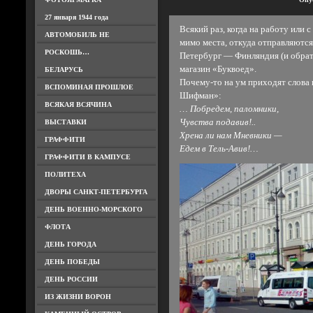
27 января 1944 года
Всякий раз, когда на работу или
АВТОМОБИЛЬ НЕ
мимо места, откуда отправляютс
РОСКОШЬ…
Петербург — Финляндия (и обрат
магазин «Буквоед».
БЕЛАРУСЬ
Почему-то на ум приходят слова
ВСПОМИНАЯ ПРОШЛОЕ
Шифман»:
ВСЯКАЯ ВСЯЧИНА
… Побредем, паломники,
Чувства подавив!..
ВЫСТАВКИ
Хрена ли нам Мневники —
ГРАФФИТИ
Едем в Тель-Авив!…
ГРАФФИТИ В КАМПУСЕ
ПОЛИТЕХА
ДВОРЫ САНКТ-ПЕТЕРБУРГА
ДЕНЬ ВОЕННО-МОРСКОГО
ФЛОТА
ДЕНЬ ГОРОДА
ДЕНЬ ПОБЕДЫ
ДЕНЬ РОССИИ
ИЗ ЖИЗНИ ВОРОН