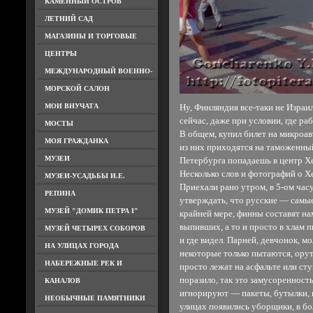
КАМЕННЫЙ ОСТРОВ
ЛЕТНИЙ САД
МАГАЗИНЫ И ТОРГОВЫЕ
ЦЕНТРЫ
МЕЖДУНАРОДНЫЙ ВОЕННО-
МОРСКОЙ САЛОН
МОИ ВНУЧАТА
Ну, Финляндия все-таки не Израил
сейчас, даже при условии, где р
МОСТЫ
В общем, купил билет на микроавт
МОЯ ГРАЖДАНКА
из них приходятся на таможенный
МУЗЕИ
Петербурга попадаешь в центр Х
Несколько слов и фотографий о Хе
МУЗЕИ-УСАДЬБЫ И.Е.
Приехали рано утром, в 5-ом час
РЕПИНА
утверждать, что русские — самые
МУЗЕЙ "ДОМИК ПЕТРА I"
крайней мере, финны составят н
выпивших, а то и просто в хлам 
МУЗЕЙ ЧЕТЫРЕХ СОБОРОВ
и где видел. Парней, девчонок, мо
НА УЛИЦАХ ГОРОДА
некоторые только пытаются, орут 
НАБЕРЕЖНЫЕ РЕК И
просто лежат на асфальте или ст
поразило, так это замусоренность
КАНАЛОВ
игнорируют — пакеты, бутылки, га
НЕОБЫЧНЫЕ ПАМЯТНИКИ
улицах появились уборщики, в б