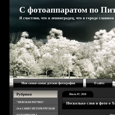
С фотоаппаратом по Пи
Я счастлив, что я ленинградец, что в городе славно
Мои самые-самые детские фотографии
О сайте
Рубрики
Июль 07, 2010
"НЕВСКАЯ РАТУША"
Несколько слов и фото о 
14-я САНКТ-ПЕТЕРБУРГСКАЯ
ФОТОЯРМАРКА
Опу