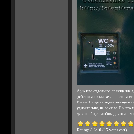
А уж про отдельное помещение д
ребенком в коляске я просто молч
И еще. Нигде не видел полицейски
удивительно, на вокзале. Вы это
да и вообще в любом другом в Ро
Rating: 8.6/
10
(15 votes cast)