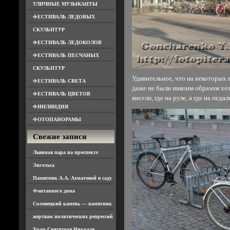
УЛИЧНЫЕ МУЗЫКАНТЫ
ФЕСТИВАЛЬ ЛЕДОВЫХ
СКУЛЬПТУР
ФЕСТИВАЛЬ ЛЕДОКОЛОВ
ФЕСТИВАЛЬ ПЕСЧАНЫХ
СКУЛЬПТУР
Удивительное, что на некоторых 
ФЕСТИВАЛЬ СВЕТА
даже не были никоим образом хо
ФЕСТИВАЛЬ ЦВЕТОВ
висели, где на руле, а где на педал
ФИНЛЯНДИЯ
ФОТОПАНОРАМЫ
Свежие записи
Львиная пара на проспекте
Энгельса
Памятник А.А. Ахматовой в саду
Фонтанного дома
Соловецкий камень — памятник
жертвам политических репрессий
Храм Святителя Николая