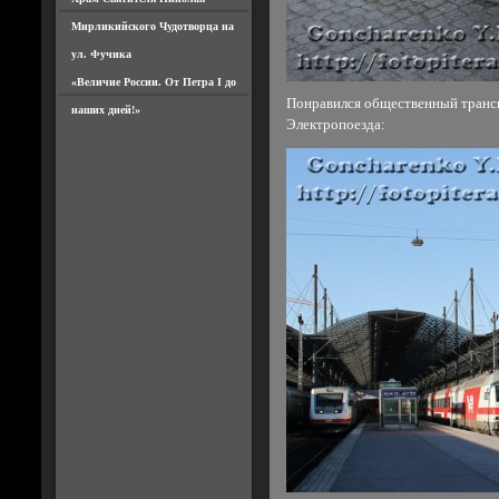
Мирликийского Чудотворца на
ул. Фучика
«Величие России. От Петра I до
Понравился общественный трансп
наших дней!»
Электропоезда: