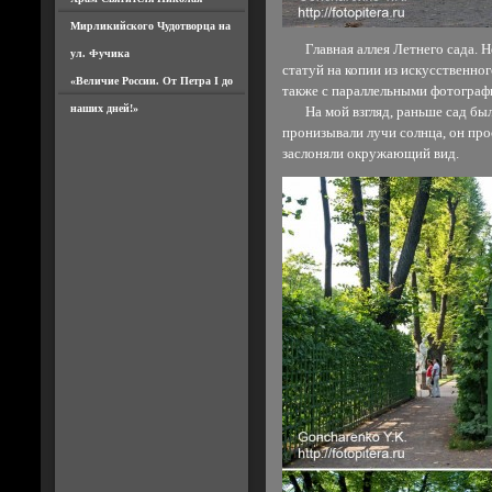
Мирликийского Чудотворца на
Главная аллея Летнего сада. Не
ул. Фучика
статуй на копии из искусственно
«Величие России. От Петра I до
также с параллельными фотогра
наших дней!»
На мой взгляд, раньше сад был 
пронизывали лучи солнца, он про
заслоняли окружающий вид.