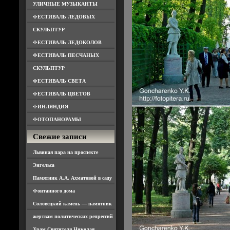
УЛИЧНЫЕ МУЗЫКАНТЫ
ФЕСТИВАЛЬ ЛЕДОВЫХ
СКУЛЬПТУР
ФЕСТИВАЛЬ ЛЕДОКОЛОВ
ФЕСТИВАЛЬ ПЕСЧАНЫХ
СКУЛЬПТУР
ФЕСТИВАЛЬ СВЕТА
ФЕСТИВАЛЬ ЦВЕТОВ
ФИНЛЯНДИЯ
ФОТОПАНОРАМЫ
Свежие записи
Львиная пара на проспекте
Энгельса
Памятник А.А. Ахматовой в саду
Фонтанного дома
Соловецкий камень — памятник
жертвам политических репрессий
Храм Святителя Николая