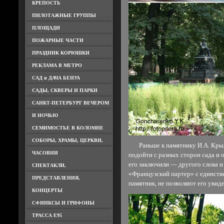
КРЕПОСТЬ
ПИЛОТАЖНЫЕ ГРУППЫ
ПЛОЩАДИ
ПОЖАРНЫЕ ЧАСТИ
ПРАЗДНИК КОРЮШКИ
РЕКЛАМА В МЕТРО
САД и ДАЧА БЕНУА
САДЫ, СКВЕРЫ И ПАРКИ
САНКТ-ПЕТЕРБУРГ ВЕЧЕРОМ
И НОЧЬЮ
СЕМИМОСТЬЕ В КОЛОМНЕ
СОБОРЫ, ХРАМЫ, ЦЕРКВИ,
Раньше к памятнику И.А. Крыло
ЧАСОВНИ
подойти с разных сторон сада и
его заключили — другого слова и
СПЕКТАКЛИ,
«Французский партер» с единст
ПРЕДСТАВЛЕНИЯ,
памятник, не позволяют его увид
КОНЦЕРТЫ
СФИНКСЫ И ГРИФОНЫ
ТРАССА Е95