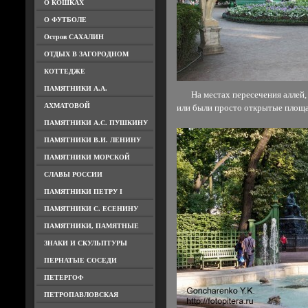
О КОШКАХ
О ФУТБОЛЕ
Остров САХАЛИН
ОТДЫХ В ЗАГОРОДНОМ
КОТТЕДЖЕ
ПАМЯТНИКИ А.А.
На местах пересечения аллей, 
АХМАТОВОЙ
или были просто открытые площа
ПАМЯТНИКИ А.С. ПУШКИНУ
ПАМЯТНИКИ В.И. ЛЕНИНУ
ПАМЯТНИКИ МОРСКОЙ
СЛАВЫ РОССИИ
ПАМЯТНИКИ ПЕТРУ I
ПАМЯТНИКИ С. ЕСЕНИНУ
ПАМЯТНИКИ, ПАМЯТНЫЕ
ЗНАКИ И СКУЛЬПТУРЫ
ПЕРНАТЫЕ СОСЕДИ
ПЕТЕРГОФ
ПЕТРОПАВЛОВСКАЯ