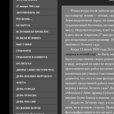
27 января 1944 года
Решил вчера после работы прогу
АВТОМОБИЛЬ НЕ
настоящему летняя — тёплая, ско
РОСКОШЬ…
Александровскому парку, на пляж
традиционный Фестиваль песчаны
БЕЛАРУСЬ
мосту. Подумал-подумал, и всё-та
ВСПОМИНАЯ ПРОШЛОЕ
в него после открытия 27 мая пр
ВСЯКАЯ ВСЯЧИНА
раз испытываю разочарование. Н
любимого Летнего сада.
ВЫСТАВКИ
Когда 15 июня 2009 года Летн
ГРАФФИТИ
закрылся-летний-сад/
, то было за
ГРАФФИТИ В КАМПУСЕ
была осуществлена скорее реконс
ПОЛИТЕХА
к виду, который он имел во второ
археологических работ (остатки 
ДВОРЫ САНКТ-ПЕТЕРБУРГА
различным рисункам и текстовым
ДЕНЬ ВОЕННО-МОРСКОГО
думается, что отсутствие фотог
ФЛОТА
придаёт проделанной работе нек
период в жизни Летнего сада? Да
ДЕНЬ ГОРОДА
«Monsieur l’Abbe, француз убого
ДЕНЬ ПОБЕДЫ
внешне более близок к нашему, 
ДЕНЬ РОССИИ
Ходил по Летнему саду, а в пам
меня, не в лучшую сторону. При
ИЗ ЖИЗНИ ВОРОН
фотографии одних и тех же мест 