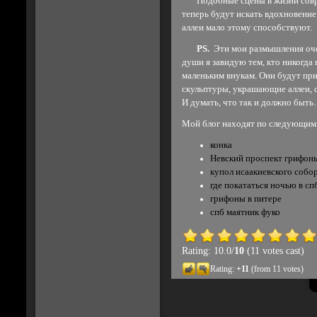
Подобные сцены в жизни соврем
теперь будут искать вдохновение
аллеи мало этому способствуют.
PS.
Эти мои размышления оче
души я завидую тем, кто никогда
маленьким внукам. Они будут пр
скульптуры, украшающие аллеи, с
И думать, что так и должно быт
Мой блог находят по следующим
конка
Невский проспект грифон
купол исаакиевского собо
где покататься ночью в сп
грифоны в питере
спб маятник фуко
Rating: 10.0/
10
(11 votes cast)
Rating:
+11
(from 11 votes)