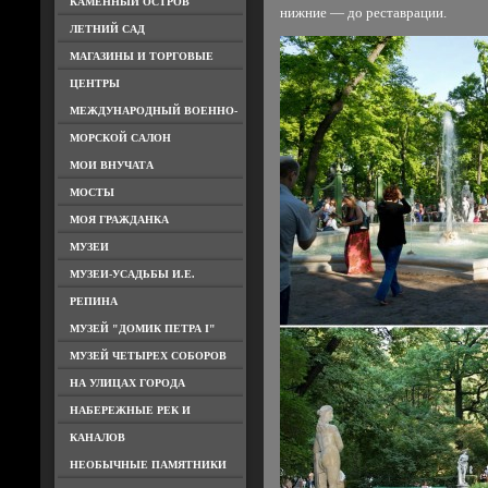
КАМЕННЫЙ ОСТРОВ
нижние — до реставрации.
ЛЕТНИЙ САД
МАГАЗИНЫ И ТОРГОВЫЕ
ЦЕНТРЫ
МЕЖДУНАРОДНЫЙ ВОЕННО-
МОРСКОЙ САЛОН
МОИ ВНУЧАТА
МОСТЫ
МОЯ ГРАЖДАНКА
МУЗЕИ
МУЗЕИ-УСАДЬБЫ И.Е.
РЕПИНА
МУЗЕЙ "ДОМИК ПЕТРА I"
МУЗЕЙ ЧЕТЫРЕХ СОБОРОВ
НА УЛИЦАХ ГОРОДА
НАБЕРЕЖНЫЕ РЕК И
КАНАЛОВ
НЕОБЫЧНЫЕ ПАМЯТНИКИ