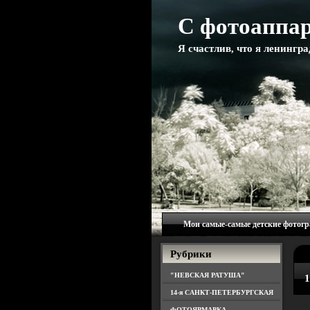
С фотоаппар
Я счастлив, что я ленингр
Мои самые-самые детские фотог
Рубрики
"НЕВСКАЯ РАТУША"
1
14-я САНКТ-ПЕТЕРБУРГСКАЯ
ФОТОЯРМАРКА