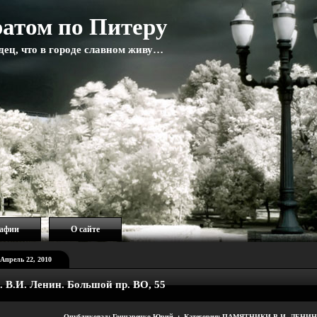
атом по Питеру
адец, что в городе славном живу…
рафии
О сайте
Апрель 22, 2010
. В.И. Ленин. Большой пр. ВО, 55
Опубликовал: Гончаренко Юрий : Категория:
ПАМЯТНИКИ В.И. ЛЕНИН