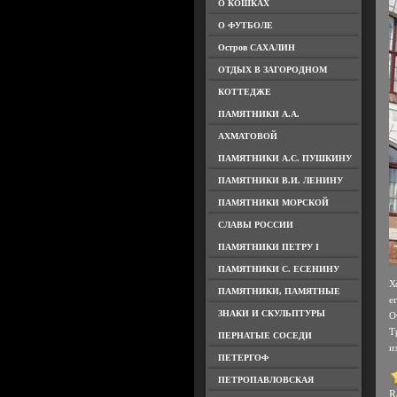
О КОШКАХ
О ФУТБОЛЕ
Остров САХАЛИН
ОТДЫХ В ЗАГОРОДНОМ
КОТТЕДЖЕ
ПАМЯТНИКИ А.А.
АХМАТОВОЙ
ПАМЯТНИКИ А.С. ПУШКИНУ
ПАМЯТНИКИ В.И. ЛЕНИНУ
ПАМЯТНИКИ МОРСКОЙ
СЛАВЫ РОССИИ
ПАМЯТНИКИ ПЕТРУ I
ПАМЯТНИКИ С. ЕСЕНИНУ
Х
ПАМЯТНИКИ, ПАМЯТНЫЕ
е
ЗНАКИ И СКУЛЬПТУРЫ
О
Т
ПЕРНАТЫЕ СОСЕДИ
и
ПЕТЕРГОФ
ПЕТРОПАВЛОВСКАЯ
Ra