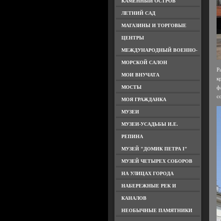
КАМЕННЫЙ ОСТРОВ
ЛЕТНИЙ САД
МАГАЗИНЫ И ТОРГОВЫЕ
ЦЕНТРЫ
МЕЖДУНАРОДНЫЙ ВОЕННО-
МОРСКОЙ САЛОН
Р
МОИ ВНУЧАТА
к
МОСТЫ
ф
с
МОЯ ГРАЖДАНКА
МУЗЕИ
МУЗЕИ-УСАДЬБЫ И.Е.
РЕПИНА
МУЗЕЙ "ДОМИК ПЕТРА I"
МУЗЕЙ ЧЕТЫРЕХ СОБОРОВ
НА УЛИЦАХ ГОРОДА
НАБЕРЕЖНЫЕ РЕК И
КАНАЛОВ
НЕОБЫЧНЫЕ ПАМЯТНИКИ