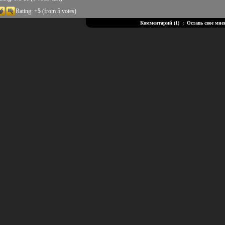
Rating:
+5
(from 5 votes)
Комментарий (1)
:
Оставь свое мне