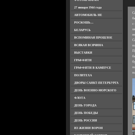
27 января 1944 года
С
АВТОМОБИЛЬ НЕ
б
РОСКОШЬ…
с
ш
БЕЛАРУСЬ
н
ВСПОМИНАЯ ПРОШЛОЕ
С
ВСЯКАЯ ВСЯЧИНА
п
П
ВЫСТАВКИ
б
ГРАФФИТИ
б
п
ГРАФФИТИ В КАМПУСЕ
п
ПОЛИТЕХА
ДВОРЫ САНКТ-ПЕТЕРБУРГА
ДЕНЬ ВОЕННО-МОРСКОГО
ФЛОТА
ДЕНЬ ГОРОДА
ДЕНЬ ПОБЕДЫ
ДЕНЬ РОССИИ
ИЗ ЖИЗНИ ВОРОН