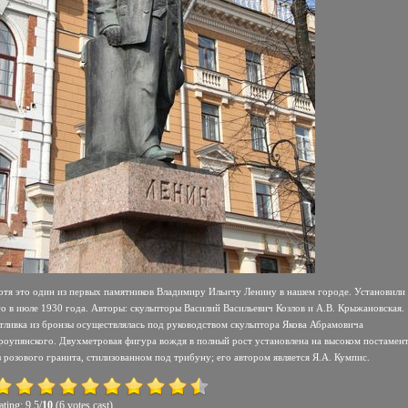
отя это один из первых памятников Владимиру Ильичу Ленину в нашем городе. Установили
го в июле 1930 года. Авторы: скульпторы Василий Васильевич Козлов и А.В. Крыжановская.
тливка из бронзы осуществлялась под руководством скульптора Якова Абрамовича
роупянского. Двухметровая фигура вождя в полный рост установлена на высоком постамен
з розового гранита, стилизованном под трибуну; его автором является Я.А. Кумпис.
ting: 9.5/
10
(6 votes cast)