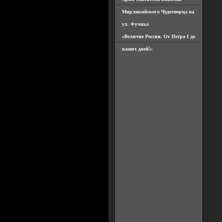
Мирликийского Чудотворца на
ул. Фучика
«Величие России. От Петра I до
наших дней!»