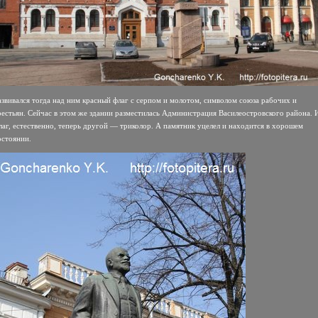
азвивался тогда над ним красный флаг с серпом и молотом, символом союза рабочих и
рестьян. Сейчас в этом же здании разместилась Администрация Василеостровского района. 
лаг, естественно, теперь другой — триколор. А памятник уцелел и находится в хорошем
остоянии.