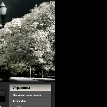
Страницы
Мои самые-самые детские
фотографии
У
О сайте