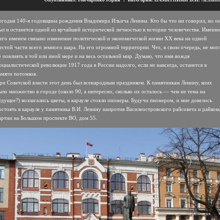
егодня 140-я годовщина рождения Владимира Ильича Ленина. Кто бы что ни говорил, но о
ыл и останется одной из ярчайшей исторической личностью в истории человечества. Именн
 его именем связано изменение политической и экономической жизни ХХ века на одной
естой части всего земного шара. На его огромной территории. Что, в свою очередь, не мог
е повлиять в той или иной мере и на весь остальной мир. Думаю, что имя вождя
оциалистической революции 1917 года в России надолго, если не навсегда, останется в
амяти потомков.
ри Советской власти этот день был всенародным праздником. К памятникам Ленину, коих
ыло множество в городе (около 90, а интересно, сколько их осталось — чем не тема на
удущее?) возлагались цветы, в карауле стояли пионеры. Будучи пионером, и мне довелось
остоять в карауле у памятника В.И. Ленину напротив Василеостровского райсовета и райком
артии на Большом проспекте ВО, дом 55.