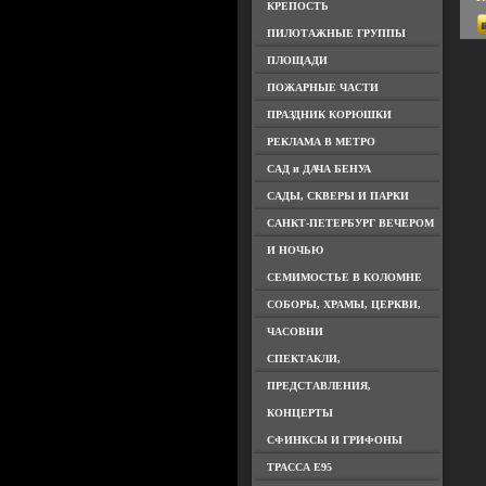
КРЕПОСТЬ
ПИЛОТАЖНЫЕ ГРУППЫ
ПЛОЩАДИ
ПОЖАРНЫЕ ЧАСТИ
ПРАЗДНИК КОРЮШКИ
РЕКЛАМА В МЕТРО
САД и ДАЧА БЕНУА
САДЫ, СКВЕРЫ И ПАРКИ
САНКТ-ПЕТЕРБУРГ ВЕЧЕРОМ
И НОЧЬЮ
СЕМИМОСТЬЕ В КОЛОМНЕ
СОБОРЫ, ХРАМЫ, ЦЕРКВИ,
ЧАСОВНИ
СПЕКТАКЛИ,
ПРЕДСТАВЛЕНИЯ,
КОНЦЕРТЫ
СФИНКСЫ И ГРИФОНЫ
ТРАССА Е95