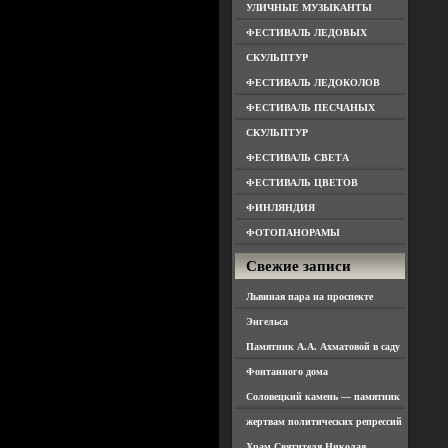
УЛИЧНЫЕ МУЗЫКАНТЫ
ФЕСТИВАЛЬ ЛЕДОВЫХ
СКУЛЬПТУР
ФЕСТИВАЛЬ ЛЕДОКОЛОВ
ФЕСТИВАЛЬ ПЕСЧАНЫХ
СКУЛЬПТУР
ФЕСТИВАЛЬ СВЕТА
ФЕСТИВАЛЬ ЦВЕТОВ
ФИНЛЯНДИЯ
ФОТОПАНОРАМЫ
Свежие записи
Львиная пара на проспекте
Энгельса
Памятник А.А. Ахматовой в саду
Фонтанного дома
Соловецкий камень — памятник
жертвам политических репрессий
Храм Святителя Николая