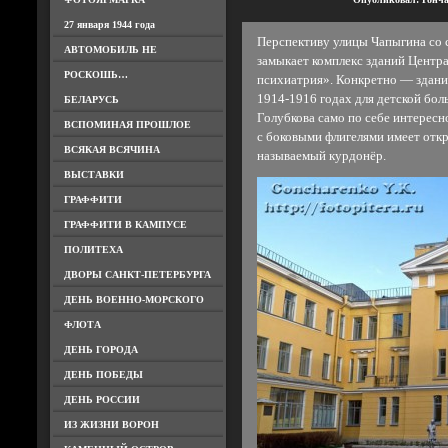
27 января 1944 года
Перспективу улицы Чапыгина со 
АВТОМОБИЛЬ НЕ
замыкает комплекс зданий Центр
РОСКОШЬ…
психиатрия». Конкретно — здание
1914-1916 годах для детской бол
БЕЛАРУСЬ
Голубкова само по себе интересн
ВСПОМИНАЯ ПРОШЛОЕ
с боковыми флигелями имеет отк
ВСЯКАЯ ВСЯЧИНА
называемый курдонёр.
ВЫСТАВКИ
ГРАФФИТИ
ГРАФФИТИ В КАМПУСЕ
ПОЛИТЕХА
ДВОРЫ САНКТ-ПЕТЕРБУРГА
ДЕНЬ ВОЕННО-МОРСКОГО
ФЛОТА
ДЕНЬ ГОРОДА
ДЕНЬ ПОБЕДЫ
ДЕНЬ РОССИИ
ИЗ ЖИЗНИ ВОРОН