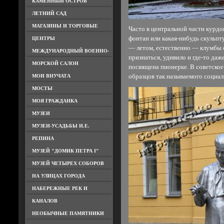
КАМЕННЫЙ ОСТРОВ
ЛЕТНИЙ САД
МАГАЗИНЫ И ТОРГОВЫЕ
Часто в центральной части курдо
фонтан или какая-нибудь скульпту
ЦЕНТРЫ
— летом, естественно — клумбы с
МЕЖДУНАРОДНЫЙ ВОЕННО-
признаться, удивило и где-то даже
МОРСКОЙ САЛОН
посвящена пионерке. В советско
МОИ ВНУЧАТА
образцов так называемого социал
МОСТЫ
МОЯ ГРАЖДАНКА
МУЗЕИ
МУЗЕИ-УСАДЬБЫ И.Е.
РЕПИНА
МУЗЕЙ "ДОМИК ПЕТРА I"
МУЗЕЙ ЧЕТЫРЕХ СОБОРОВ
НА УЛИЦАХ ГОРОДА
НАБЕРЕЖНЫЕ РЕК И
КАНАЛОВ
НЕОБЫЧНЫЕ ПАМЯТНИКИ