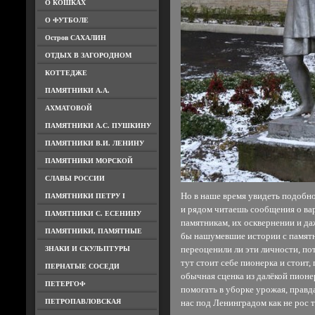
О КОШКАХ
О ФУТБОЛЕ
Остров САХАЛИН
ОТДЫХ В ЗАГОРОДНОМ
КОТТЕДЖЕ
ПАМЯТНИКИ А.А.
АХМАТОВОЙ
ПАМЯТНИКИ А.С. ПУШКИНУ
ПАМЯТНИКИ В.И. ЛЕНИНУ
ПАМЯТНИКИ МОРСКОЙ
СЛАВЫ РОССИИ
Но в наше время увидеть подобно
ПАМЯТНИКИ ПЕТРУ I
и рядом читаешь сообщения о ва
ПАМЯТНИКИ С. ЕСЕНИНУ
памятникам, их осквернении и д
ПАМЯТНИКИ, ПАМЯТНЫЕ
бы нашумевшие истории с памятн
ЗНАКИ И СКУЛЬПТУРЫ
переоценили ли эти личности, по
тут стоит себе пионерка и стоит,
ПЕРНАТЫЕ СОСЕДИ
обычная сценка из далёкой пионе
ПЕТЕРГОФ
помогать в уборке урожая, правд
ПЕТРОПАВЛОВСКАЯ
нас под Ленинградом как не рос та