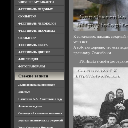
УЛИЧНЫЕ МУЗЫКАНТЫ
ФЕСТИВАЛЬ ЛЕДОВЫХ
СКУЛЬПТУР
ФЕСТИВАЛЬ ЛЕДОКОЛОВ
ФЕСТИВАЛЬ ПЕСЧАНЫХ
К сожалению, никаких сведений ни
СКУЛЬПТУР
меня нет.
ФЕСТИВАЛЬ СВЕТА
А всё-таки хорошо, что есть люд
ФЕСТИВАЛЬ ЦВЕТОВ
прошлому. Спасибо им.
ФИНЛЯНДИЯ
PS.
Нашёл в своём фотоархиве
ФОТОПАНОРАМЫ
Свежие записи
Львиная пара на проспекте
Энгельса
Памятник А.А. Ахматовой в саду
Фонтанного дома
Соловецкий камень — памятник
жертвам политических репрессий
Храм Святителя Николая