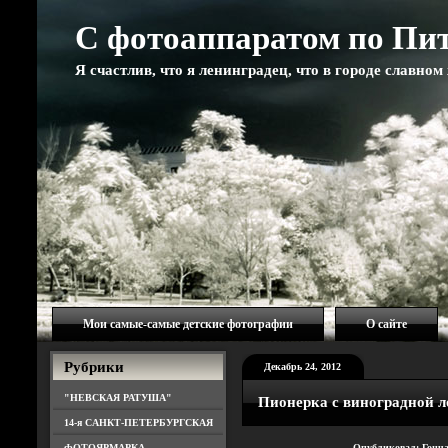
С фотоаппаратом по Пи
Я счастлив, что я ленинградец, что в городе славно
Мои самые-самые детские фотографии
О сайте
Рубрики
Декабрь 24, 2012
"НЕВСКАЯ РАТУША"
Пионерка с виноградной л
14-я САНКТ-ПЕТЕРБУРГСКАЯ
ФОТОЯРМАРКА
Опубликовал: Гонч