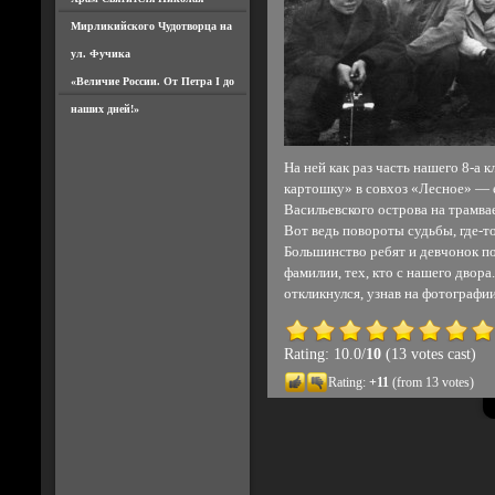
Мирликийского Чудотворца на
ул. Фучика
«Величие России. От Петра I до
наших дней!»
На ней как раз часть нашего 8-а 
картошку» в совхоз «Лесное» — е
Васильевского острова на трамвае.
Вот ведь повороты судьбы, где-т
Большинство ребят и девчонок п
фамилии, тех, кто с нашего двора.
откликнулся, узнав на фотографи
Rating: 10.0/
10
(13 votes cast)
Rating:
+11
(from 13 votes)