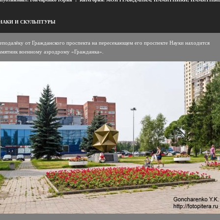
НАКИ И СКУЛЬПТУРЫ
еподалёку от Гражданского проспекта на пересекающем его проспекте Науки находится
амятник военному аэродрому «Гражданка».