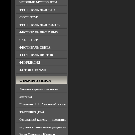
УЛИЧНЫЕ МУЗЫКАНТЫ
ФЕСТИВАЛЬ ЛЕДОВЫХ
СКУЛЬПТУР
ФЕСТИВАЛЬ ЛЕДОКОЛОВ
ФЕСТИВАЛЬ ПЕСЧАНЫХ
СКУЛЬПТУР
ФЕСТИВАЛЬ СВЕТА
ФЕСТИВАЛЬ ЦВЕТОВ
ФИНЛЯНДИЯ
ФОТОПАНОРАМЫ
Свежие записи
Львиная пара на проспекте
Энгельса
Памятник А.А. Ахматовой в саду
Фонтанного дома
Соловецкий камень — памятник
жертвам политических репрессий
Храм Святителя Николая