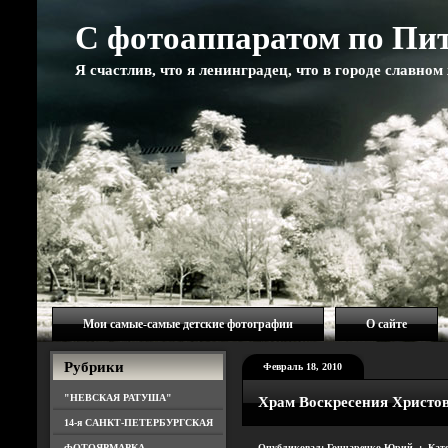
С фотоаппаратом по Пи
Я счастлив, что я ленинградец, что в городе славно
Мои самые-самые детские фотографии
О сайте
Рубрики
Февраль 18, 2010
"НЕВСКАЯ РАТУША"
Храм Воскресения Христо
14-я САНКТ-ПЕТЕРБУРГСКАЯ
ФОТОЯРМАРКА
Опубликовал: Гончаренко Юрий : Кат