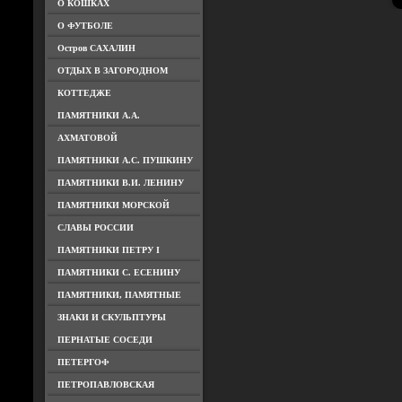
О КОШКАХ
О ФУТБОЛЕ
Остров САХАЛИН
ОТДЫХ В ЗАГОРОДНОМ
КОТТЕДЖЕ
ПАМЯТНИКИ А.А.
АХМАТОВОЙ
ПАМЯТНИКИ А.С. ПУШКИНУ
ПАМЯТНИКИ В.И. ЛЕНИНУ
ПАМЯТНИКИ МОРСКОЙ
СЛАВЫ РОССИИ
ПАМЯТНИКИ ПЕТРУ I
ПАМЯТНИКИ С. ЕСЕНИНУ
ПАМЯТНИКИ, ПАМЯТНЫЕ
ЗНАКИ И СКУЛЬПТУРЫ
ПЕРНАТЫЕ СОСЕДИ
ПЕТЕРГОФ
ПЕТРОПАВЛОВСКАЯ