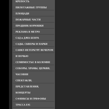
КРЕПОСТЬ
ПИЛОТАЖНЫЕ ГРУППЫ
ПЛОЩАДИ
ПОЖАРНЫЕ ЧАСТИ
ПРАЗДНИК КОРЮШКИ
РЕКЛАМА В МЕТРО
САД и ДАЧА БЕНУА
САДЫ, СКВЕРЫ И ПАРКИ
САНКТ-ПЕТЕРБУРГ ВЕЧЕРОМ
И НОЧЬЮ
СЕМИМОСТЬЕ В КОЛОМНЕ
СОБОРЫ, ХРАМЫ, ЦЕРКВИ,
ЧАСОВНИ
СПЕКТАКЛИ,
ПРЕДСТАВЛЕНИЯ,
КОНЦЕРТЫ
СФИНКСЫ И ГРИФОНЫ
ТРАССА Е95