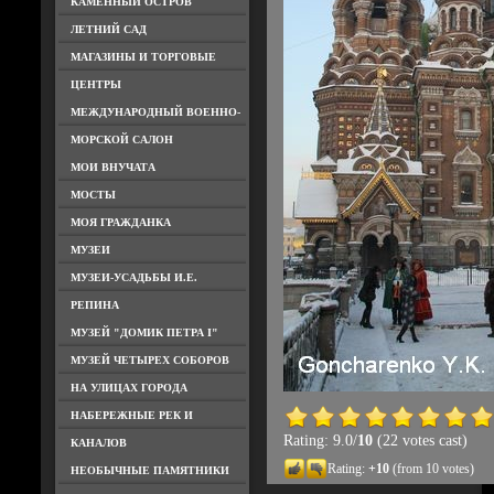
КАМЕННЫЙ ОСТРОВ
ЛЕТНИЙ САД
МАГАЗИНЫ И ТОРГОВЫЕ
ЦЕНТРЫ
МЕЖДУНАРОДНЫЙ ВОЕННО-
МОРСКОЙ САЛОН
МОИ ВНУЧАТА
МОСТЫ
МОЯ ГРАЖДАНКА
МУЗЕИ
МУЗЕИ-УСАДЬБЫ И.Е.
РЕПИНА
МУЗЕЙ "ДОМИК ПЕТРА I"
МУЗЕЙ ЧЕТЫРЕХ СОБОРОВ
НА УЛИЦАХ ГОРОДА
НАБЕРЕЖНЫЕ РЕК И
Rating: 9.0/
10
(22 votes cast)
КАНАЛОВ
Rating:
+10
(from 10 votes)
НЕОБЫЧНЫЕ ПАМЯТНИКИ