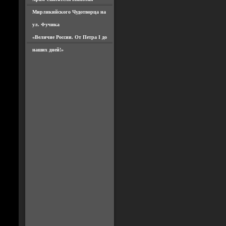
Мирликийского Чудотворца на
ул. Фучика
«Величие России. От Петра I до
наших дней!»