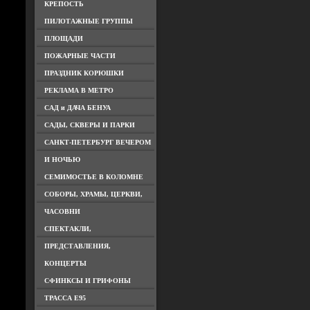
КРЕПОСТЬ
ПИЛОТАЖНЫЕ ГРУППЫ
ПЛОЩАДИ
ПОЖАРНЫЕ ЧАСТИ
ПРАЗДНИК КОРЮШКИ
РЕКЛАМА В МЕТРО
САД и ДАЧА БЕНУА
САДЫ, СКВЕРЫ И ПАРКИ
САНКТ-ПЕТЕРБУРГ ВЕЧЕРОМ
И НОЧЬЮ
СЕМИМОСТЬЕ В КОЛОМНЕ
СОБОРЫ, ХРАМЫ, ЦЕРКВИ,
ЧАСОВНИ
СПЕКТАКЛИ,
ПРЕДСТАВЛЕНИЯ,
КОНЦЕРТЫ
СФИНКСЫ И ГРИФОНЫ
ТРАССА Е95