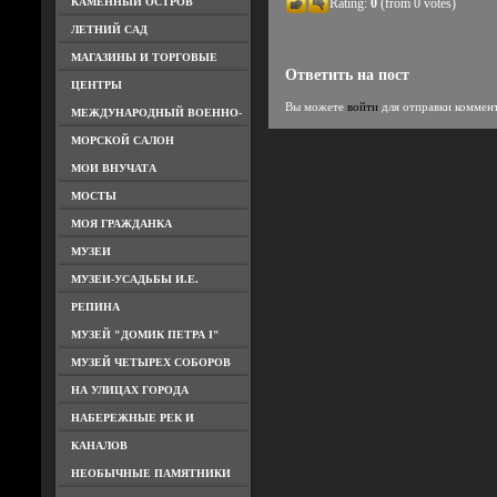
КАМЕННЫЙ ОСТРОВ
Rating:
0
(from 0 votes)
ЛЕТНИЙ САД
МАГАЗИНЫ И ТОРГОВЫЕ
Ответить на пост
ЦЕНТРЫ
Вы можете
войти
для отправки коммен
МЕЖДУНАРОДНЫЙ ВОЕННО-
МОРСКОЙ САЛОН
МОИ ВНУЧАТА
МОСТЫ
МОЯ ГРАЖДАНКА
МУЗЕИ
МУЗЕИ-УСАДЬБЫ И.Е.
РЕПИНА
МУЗЕЙ "ДОМИК ПЕТРА I"
МУЗЕЙ ЧЕТЫРЕХ СОБОРОВ
НА УЛИЦАХ ГОРОДА
НАБЕРЕЖНЫЕ РЕК И
КАНАЛОВ
НЕОБЫЧНЫЕ ПАМЯТНИКИ