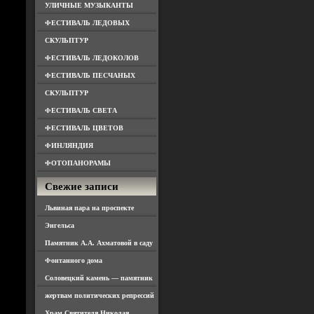
УЛИЧНЫЕ МУЗЫКАНТЫ
ФЕСТИВАЛЬ ЛЕДОВЫХ
СКУЛЬПТУР
ФЕСТИВАЛЬ ЛЕДОКОЛОВ
ФЕСТИВАЛЬ ПЕСЧАНЫХ
СКУЛЬПТУР
ФЕСТИВАЛЬ СВЕТА
ФЕСТИВАЛЬ ЦВЕТОВ
ФИНЛЯНДИЯ
ФОТОПАНОРАМЫ
Свежие записи
Львиная пара на проспекте
Энгельса
Памятник А.А. Ахматовой в саду
Фонтанного дома
Соловецкий камень — памятник
жертвам политических репрессий
Храм Святителя Николая