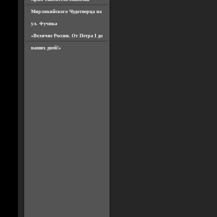
Мирликийского Чудотворца на
ул. Фучика
«Величие России. От Петра I до
наших дней!»