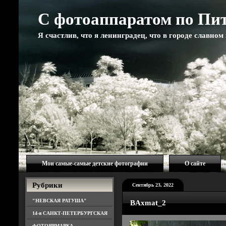
С фотоаппаратом по Пи
Я счастлив, что я ленинградец, что в городе славно
Мои самые-самые детские фотографии
О сайте
Рубрики
Сентябрь 23, 2022
"НЕВСКАЯ РАТУША"
BAxmat_2
14-я САНКТ-ПЕТЕРБУРГСКАЯ
ФОТОЯРМАРКА