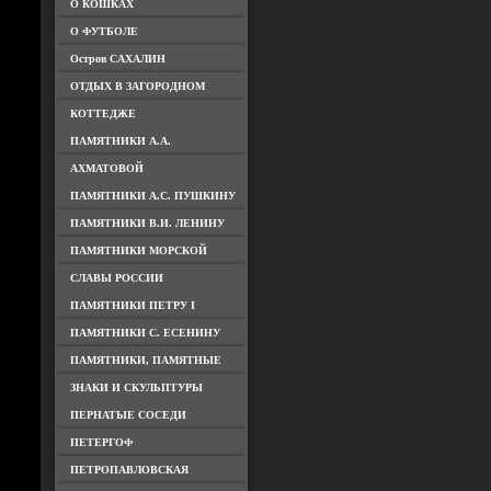
О КОШКАХ
О ФУТБОЛЕ
Остров САХАЛИН
ОТДЫХ В ЗАГОРОДНОМ
КОТТЕДЖЕ
ПАМЯТНИКИ А.А.
АХМАТОВОЙ
ПАМЯТНИКИ А.С. ПУШКИНУ
ПАМЯТНИКИ В.И. ЛЕНИНУ
ПАМЯТНИКИ МОРСКОЙ
СЛАВЫ РОССИИ
ПАМЯТНИКИ ПЕТРУ I
ПАМЯТНИКИ С. ЕСЕНИНУ
ПАМЯТНИКИ, ПАМЯТНЫЕ
ЗНАКИ И СКУЛЬПТУРЫ
ПЕРНАТЫЕ СОСЕДИ
ПЕТЕРГОФ
ПЕТРОПАВЛОВСКАЯ