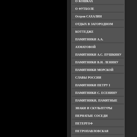
О КОШКАХ
О ФУТБОЛЕ
Остров САХАЛИН
ОТДЫХ В ЗАГОРОДНОМ
КОТТЕДЖЕ
ПАМЯТНИКИ А.А.
АХМАТОВОЙ
ПАМЯТНИКИ А.С. ПУШКИНУ
ПАМЯТНИКИ В.И. ЛЕНИНУ
ПАМЯТНИКИ МОРСКОЙ
СЛАВЫ РОССИИ
ПАМЯТНИКИ ПЕТРУ I
ПАМЯТНИКИ С. ЕСЕНИНУ
ПАМЯТНИКИ, ПАМЯТНЫЕ
ЗНАКИ И СКУЛЬПТУРЫ
ПЕРНАТЫЕ СОСЕДИ
ПЕТЕРГОФ
ПЕТРОПАВЛОВСКАЯ