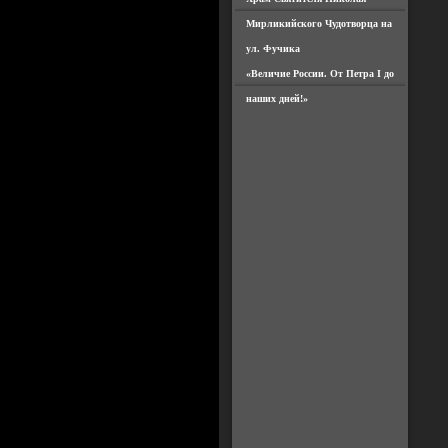
Мирликийского Чудотворца на
ул. Фучика
«Величие России. От Петра I до
наших дней!»