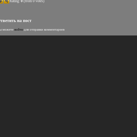
Rating:
0
(from 0 votes)
тветить на пост
ы можете
войти
для отправки комментариев