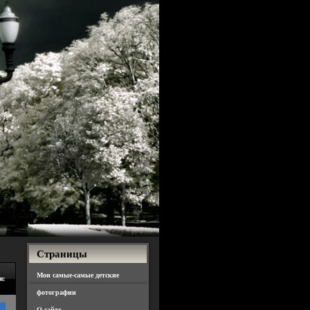
Страницы
Мои самые-самые детские
я:
фотографии
О сайте