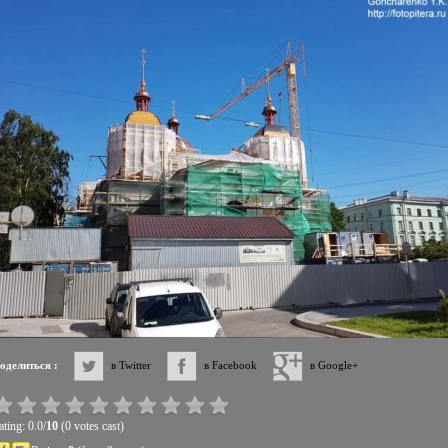
оделиться :
в Twitter
в Facebook
в Google+
ting: 0.0/
10
(0 votes cast)