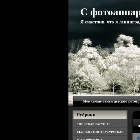
С фотоаппар
Я счастлив, что я ленингр
Мои самые-самые детские фотог
Рубрики
"НЕВСКАЯ РАТУША"
n
14-я САНКТ-ПЕТЕРБУРГСКАЯ
ФОТОЯРМАРКА