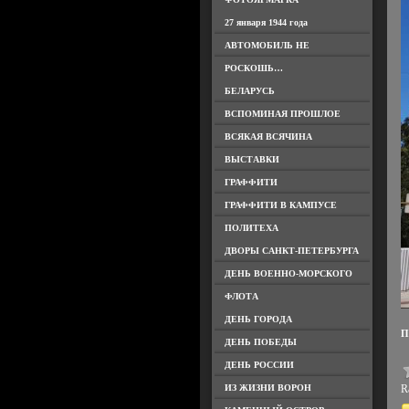
27 января 1944 года
АВТОМОБИЛЬ НЕ
РОСКОШЬ…
БЕЛАРУСЬ
ВСПОМИНАЯ ПРОШЛОЕ
ВСЯКАЯ ВСЯЧИНА
ВЫСТАВКИ
ГРАФФИТИ
ГРАФФИТИ В КАМПУСЕ
ПОЛИТЕХА
ДВОРЫ САНКТ-ПЕТЕРБУРГА
ДЕНЬ ВОЕННО-МОРСКОГО
ФЛОТА
ДЕНЬ ГОРОДА
П
ДЕНЬ ПОБЕДЫ
ДЕНЬ РОССИИ
ИЗ ЖИЗНИ ВОРОН
Ra