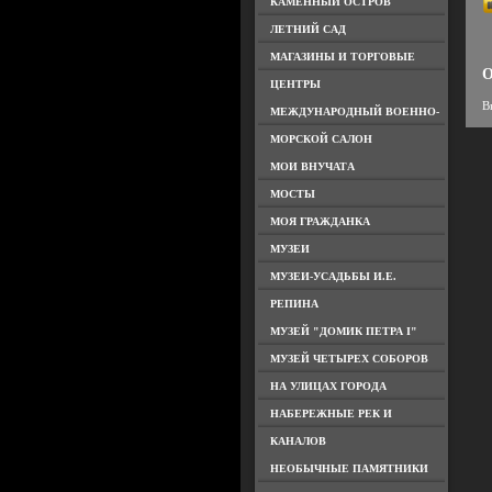
КАМЕННЫЙ ОСТРОВ
ЛЕТНИЙ САД
МАГАЗИНЫ И ТОРГОВЫЕ
О
ЦЕНТРЫ
В
МЕЖДУНАРОДНЫЙ ВОЕННО-
МОРСКОЙ САЛОН
МОИ ВНУЧАТА
МОСТЫ
МОЯ ГРАЖДАНКА
МУЗЕИ
МУЗЕИ-УСАДЬБЫ И.Е.
РЕПИНА
МУЗЕЙ "ДОМИК ПЕТРА I"
МУЗЕЙ ЧЕТЫРЕХ СОБОРОВ
НА УЛИЦАХ ГОРОДА
НАБЕРЕЖНЫЕ РЕК И
КАНАЛОВ
НЕОБЫЧНЫЕ ПАМЯТНИКИ