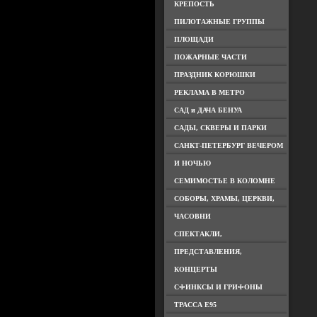
КРЕПОСТЬ
ПИЛОТАЖНЫЕ ГРУППЫ
ПЛОЩАДИ
ПОЖАРНЫЕ ЧАСТИ
ПРАЗДНИК КОРЮШКИ
РЕКЛАМА В МЕТРО
САД и ДАЧА БЕНУА
САДЫ, СКВЕРЫ И ПАРКИ
САНКТ-ПЕТЕРБУРГ ВЕЧЕРОМ
И НОЧЬЮ
СЕМИМОСТЬЕ В КОЛОМНЕ
СОБОРЫ, ХРАМЫ, ЦЕРКВИ,
ЧАСОВНИ
СПЕКТАКЛИ,
ПРЕДСТАВЛЕНИЯ,
КОНЦЕРТЫ
СФИНКСЫ И ГРИФОНЫ
ТРАССА Е95