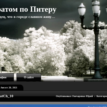
атом по Питеру
адец, что в городе славном живу…
рафии
О сайте
Август 28, 2021
atCh_10
Опубликовал: Гончаренко Юрий : Категори