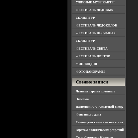
УЛИЧНЫЕ МУЗЫКАНТЫ
ФЕСТИВАЛЬ ЛЕДОВЫХ
СКУЛЬПТУР
ФЕСТИВАЛЬ ЛЕДОКОЛОВ
ФЕСТИВАЛЬ ПЕСЧАНЫХ
СКУЛЬПТУР
ФЕСТИВАЛЬ СВЕТА
ФЕСТИВАЛЬ ЦВЕТОВ
ФИНЛЯНДИЯ
ФОТОПАНОРАМЫ
Свежие записи
Львиная пара на проспекте
Энгельса
Памятник А.А. Ахматовой в саду
Фонтанного дома
Соловецкий камень — памятник
жертвам политических репрессий
Храм Святителя Николая