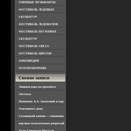
УЛИЧНЫЕ МУЗЫКАНТЫ
ФЕСТИВАЛЬ ЛЕДОВЫХ
СКУЛЬПТУР
ФЕСТИВАЛЬ ЛЕДОКОЛОВ
ФЕСТИВАЛЬ ПЕСЧАНЫХ
СКУЛЬПТУР
ФЕСТИВАЛЬ СВЕТА
ФЕСТИВАЛЬ ЦВЕТОВ
ФИНЛЯНДИЯ
ФОТОПАНОРАМЫ
Свежие записи
Львиная пара на проспекте
Энгельса
Памятник А.А. Ахматовой в саду
Фонтанного дома
Соловецкий камень — памятник
жертвам политических репрессий
Храм Святителя Николая