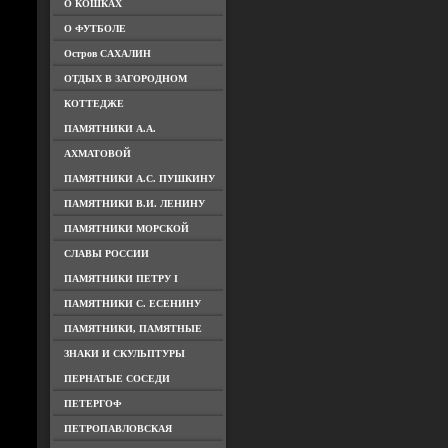
О КОШКАХ
О ФУТБОЛЕ
Остров САХАЛИН
ОТДЫХ В ЗАГОРОДНОМ
КОТТЕДЖЕ
ПАМЯТНИКИ А.А.
АХМАТОВОЙ
ПАМЯТНИКИ А.С. ПУШКИНУ
ПАМЯТНИКИ В.И. ЛЕНИНУ
ПАМЯТНИКИ МОРСКОЙ
СЛАВЫ РОССИИ
ПАМЯТНИКИ ПЕТРУ I
ПАМЯТНИКИ С. ЕСЕНИНУ
ПАМЯТНИКИ, ПАМЯТНЫЕ
ЗНАКИ И СКУЛЬПТУРЫ
ПЕРНАТЫЕ СОСЕДИ
ПЕТЕРГОФ
ПЕТРОПАВЛОВСКАЯ