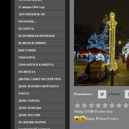
27 января 1944 года
АВТОМОБИЛЬ НЕ
РОСКОШЬ…
БЕЛАРУСЬ
ВСПОМИНАЯ ПРОШЛОЕ
ВСЯКАЯ ВСЯЧИНА
ВЫСТАВКИ
ГРАФФИТИ
ГРАФФИТИ В КАМПУСЕ
ПОЛИТЕХА
ДВОРЫ САНКТ-ПЕТЕРБУРГА
ДЕНЬ ВОЕННО-МОРСКОГО
ФЛОТА
Поделиться :
в Twitter
ДЕНЬ ГОРОДА
ДЕНЬ ПОБЕДЫ
Rating: 0.0/
10
(0 votes cast)
ДЕНЬ РОССИИ
Rating:
0
(from 0 votes)
ИЗ ЖИЗНИ ВОРОН