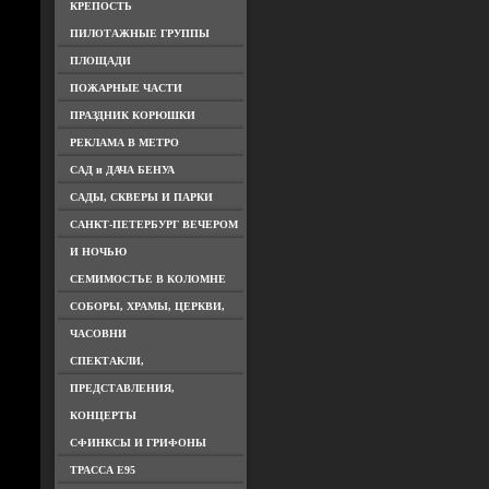
КРЕПОСТЬ
ПИЛОТАЖНЫЕ ГРУППЫ
ПЛОЩАДИ
ПОЖАРНЫЕ ЧАСТИ
ПРАЗДНИК КОРЮШКИ
РЕКЛАМА В МЕТРО
САД и ДАЧА БЕНУА
САДЫ, СКВЕРЫ И ПАРКИ
САНКТ-ПЕТЕРБУРГ ВЕЧЕРОМ
И НОЧЬЮ
СЕМИМОСТЬЕ В КОЛОМНЕ
СОБОРЫ, ХРАМЫ, ЦЕРКВИ,
ЧАСОВНИ
СПЕКТАКЛИ,
ПРЕДСТАВЛЕНИЯ,
КОНЦЕРТЫ
СФИНКСЫ И ГРИФОНЫ
ТРАССА Е95