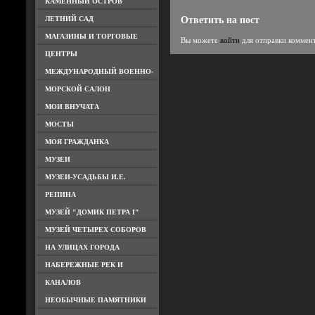
КАМЕННЫЙ ОСТРОВ
ЛЕТНИЙ САД
Ответить на пост
МАГАЗИНЫ И ТОРГОВЫЕ
Вы можете
войти
для отправки коммен
ЦЕНТРЫ
МЕЖДУНАРОДНЫЙ ВОЕННО-
МОРСКОЙ САЛОН
МОИ ВНУЧАТА
МОСТЫ
МОЯ ГРАЖДАНКА
МУЗЕИ
МУЗЕИ-УСАДЬБЫ И.Е.
РЕПИНА
МУЗЕЙ "ДОМИК ПЕТРА I"
МУЗЕЙ ЧЕТЫРЕХ СОБОРОВ
НА УЛИЦАХ ГОРОДА
НАБЕРЕЖНЫЕ РЕК И
КАНАЛОВ
НЕОБЫЧНЫЕ ПАМЯТНИКИ