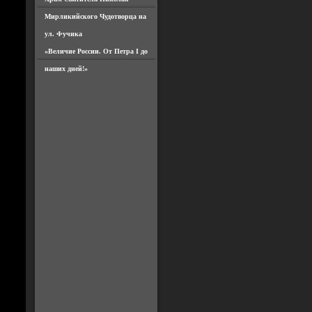
Мирликийского Чудотворца на
ул. Фучика
«Величие России. От Петра I до
наших дней!»