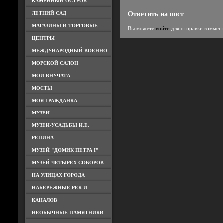
КАМЕННЫЙ ОСТРОВ
ЛЕТНИЙ САД
Ответить на пост
МАГАЗИНЫ И ТОРГОВЫЕ
Вы можете
войти
для отправки коммен
ЦЕНТРЫ
МЕЖДУНАРОДНЫЙ ВОЕННО-
МОРСКОЙ САЛОН
МОИ ВНУЧАТА
МОСТЫ
МОЯ ГРАЖДАНКА
МУЗЕИ
МУЗЕИ-УСАДЬБЫ И.Е.
РЕПИНА
МУЗЕЙ "ДОМИК ПЕТРА I"
МУЗЕЙ ЧЕТЫРЕХ СОБОРОВ
НА УЛИЦАХ ГОРОДА
НАБЕРЕЖНЫЕ РЕК И
КАНАЛОВ
НЕОБЫЧНЫЕ ПАМЯТНИКИ