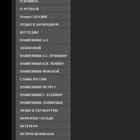
О КОШКАХ
О ФУТБОЛЕ
Остров САХАЛИН
ОТДЫХ В ЗАГОРОДНОМ
КОТТЕДЖЕ
ПАМЯТНИКИ А.А.
АХМАТОВОЙ
ПАМЯТНИКИ А.С. ПУШКИНУ
ПАМЯТНИКИ В.И. ЛЕНИНУ
ПАМЯТНИКИ МОРСКОЙ
СЛАВЫ РОССИИ
ПАМЯТНИКИ ПЕТРУ I
ПАМЯТНИКИ С. ЕСЕНИНУ
ПАМЯТНИКИ, ПАМЯТНЫЕ
ЗНАКИ И СКУЛЬПТУРЫ
ПЕРНАТЫЕ СОСЕДИ
ПЕТЕРГОФ
ПЕТРОПАВЛОВСКАЯ