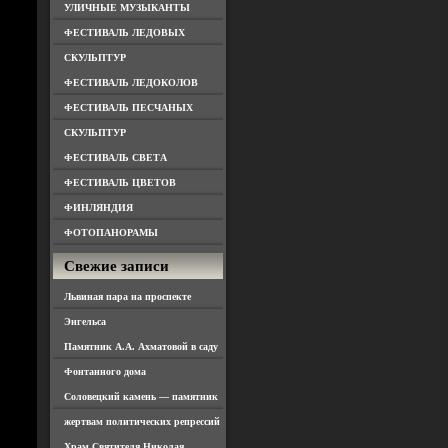
УЛИЧНЫЕ МУЗЫКАНТЫ
ФЕСТИВАЛЬ ЛЕДОВЫХ
СКУЛЬПТУР
ФЕСТИВАЛЬ ЛЕДОКОЛОВ
ФЕСТИВАЛЬ ПЕСЧАНЫХ
СКУЛЬПТУР
ФЕСТИВАЛЬ СВЕТА
ФЕСТИВАЛЬ ЦВЕТОВ
ФИНЛЯНДИЯ
ФОТОПАНОРАМЫ
Свежие записи
Львиная пара на проспекте
Энгельса
Памятник А.А. Ахматовой в саду
Фонтанного дома
Соловецкий камень — памятник
жертвам политических репрессий
Храм Святителя Николая