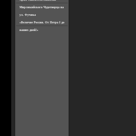
Мирликийского Чудотворца на
ул. Фучика
«Величие России. От Петра I до
наших дней!»