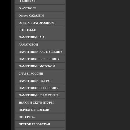
О КОШКАХ
О ФУТБОЛЕ
Остров САХАЛИН
ОТДЫХ В ЗАГОРОДНОМ
КОТТЕДЖЕ
ПАМЯТНИКИ А.А.
АХМАТОВОЙ
ПАМЯТНИКИ А.С. ПУШКИНУ
ПАМЯТНИКИ В.И. ЛЕНИНУ
ПАМЯТНИКИ МОРСКОЙ
СЛАВЫ РОССИИ
ПАМЯТНИКИ ПЕТРУ I
ПАМЯТНИКИ С. ЕСЕНИНУ
ПАМЯТНИКИ, ПАМЯТНЫЕ
ЗНАКИ И СКУЛЬПТУРЫ
ПЕРНАТЫЕ СОСЕДИ
ПЕТЕРГОФ
ПЕТРОПАВЛОВСКАЯ