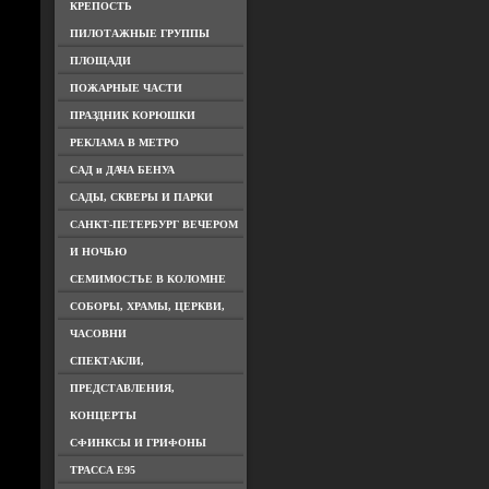
КРЕПОСТЬ
ПИЛОТАЖНЫЕ ГРУППЫ
ПЛОЩАДИ
ПОЖАРНЫЕ ЧАСТИ
ПРАЗДНИК КОРЮШКИ
РЕКЛАМА В МЕТРО
САД и ДАЧА БЕНУА
САДЫ, СКВЕРЫ И ПАРКИ
САНКТ-ПЕТЕРБУРГ ВЕЧЕРОМ
И НОЧЬЮ
СЕМИМОСТЬЕ В КОЛОМНЕ
СОБОРЫ, ХРАМЫ, ЦЕРКВИ,
ЧАСОВНИ
СПЕКТАКЛИ,
ПРЕДСТАВЛЕНИЯ,
КОНЦЕРТЫ
СФИНКСЫ И ГРИФОНЫ
ТРАССА Е95