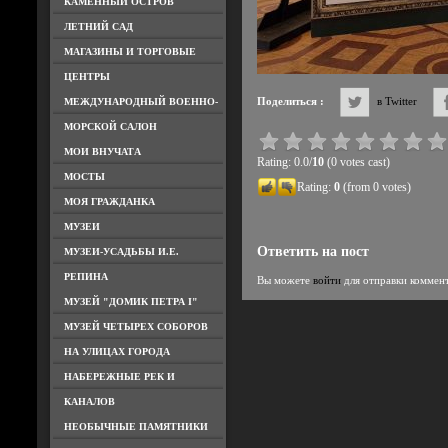
КАМЕННЫЙ ОСТРОВ
ЛЕТНИЙ САД
МАГАЗИНЫ И ТОРГОВЫЕ
ЦЕНТРЫ
Поделиться :
в Twitter
МЕЖДУНАРОДНЫЙ ВОЕННО-
МОРСКОЙ САЛОН
МОИ ВНУЧАТА
Rating: 0.0/
10
(0 votes cast)
МОСТЫ
Rating:
0
(from 0 votes)
МОЯ ГРАЖДАНКА
МУЗЕИ
Ответить на пост
МУЗЕИ-УСАДЬБЫ И.Е.
РЕПИНА
Вы можете
войти
для отправки коммен
МУЗЕЙ "ДОМИК ПЕТРА I"
МУЗЕЙ ЧЕТЫРЕХ СОБОРОВ
НА УЛИЦАХ ГОРОДА
НАБЕРЕЖНЫЕ РЕК И
КАНАЛОВ
НЕОБЫЧНЫЕ ПАМЯТНИКИ