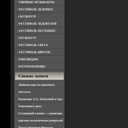
УЛИЧНЫЕ МУЗЫКАНТЫ
ФЕСТИВАЛЬ ЛЕДОВЫХ
СКУЛЬПТУР
ФЕСТИВАЛЬ ЛЕДОКОЛОВ
ФЕСТИВАЛЬ ПЕСЧАНЫХ
СКУЛЬПТУР
ФЕСТИВАЛЬ СВЕТА
ФЕСТИВАЛЬ ЦВЕТОВ
ФИНЛЯНДИЯ
ФОТОПАНОРАМЫ
Свежие записи
Львиная пара на проспекте
Энгельса
Памятник А.А. Ахматовой в саду
Фонтанного дома
Соловецкий камень — памятник
жертвам политических репрессий
Храм Святителя Николая