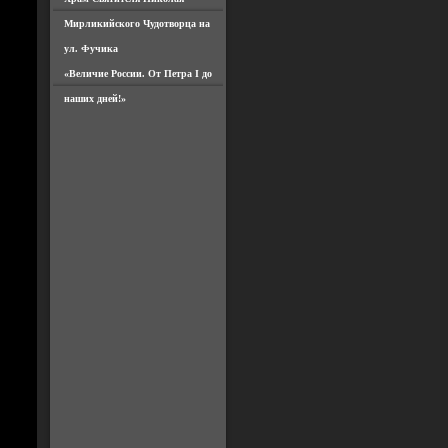
Мирликийского Чудотворца на
ул. Фучика
«Величие России. От Петра I до
наших дней!»