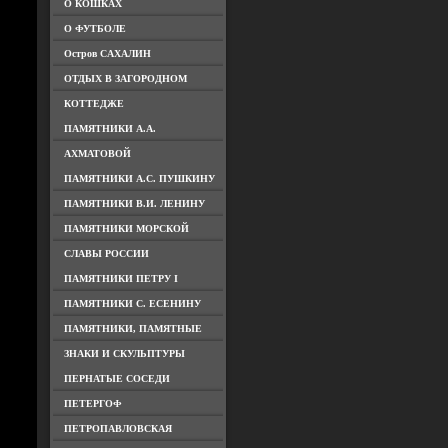
О КОШКАХ
О ФУТБОЛЕ
Остров САХАЛИН
ОТДЫХ В ЗАГОРОДНОМ
КОТТЕДЖЕ
ПАМЯТНИКИ А.А.
АХМАТОВОЙ
ПАМЯТНИКИ А.С. ПУШКИНУ
ПАМЯТНИКИ В.И. ЛЕНИНУ
ПАМЯТНИКИ МОРСКОЙ
СЛАВЫ РОССИИ
ПАМЯТНИКИ ПЕТРУ I
ПАМЯТНИКИ С. ЕСЕНИНУ
ПАМЯТНИКИ, ПАМЯТНЫЕ
ЗНАКИ И СКУЛЬПТУРЫ
ПЕРНАТЫЕ СОСЕДИ
ПЕТЕРГОФ
ПЕТРОПАВЛОВСКАЯ