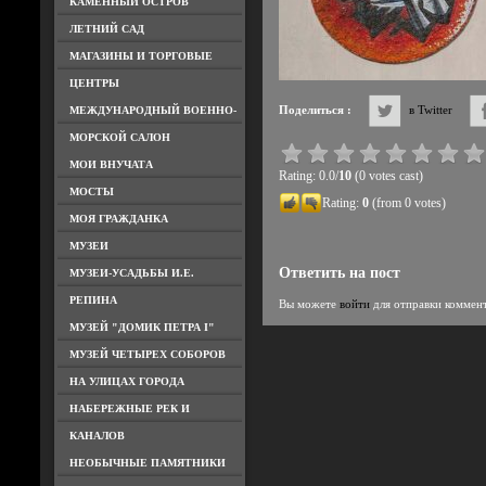
КАМЕННЫЙ ОСТРОВ
ЛЕТНИЙ САД
МАГАЗИНЫ И ТОРГОВЫЕ
ЦЕНТРЫ
Поделиться :
в Twitter
МЕЖДУНАРОДНЫЙ ВОЕННО-
МОРСКОЙ САЛОН
МОИ ВНУЧАТА
Rating: 0.0/
10
(0 votes cast)
МОСТЫ
Rating:
0
(from 0 votes)
МОЯ ГРАЖДАНКА
МУЗЕИ
Ответить на пост
МУЗЕИ-УСАДЬБЫ И.Е.
РЕПИНА
Вы можете
войти
для отправки коммен
МУЗЕЙ "ДОМИК ПЕТРА I"
МУЗЕЙ ЧЕТЫРЕХ СОБОРОВ
НА УЛИЦАХ ГОРОДА
НАБЕРЕЖНЫЕ РЕК И
КАНАЛОВ
НЕОБЫЧНЫЕ ПАМЯТНИКИ