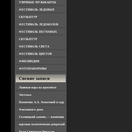
УЛИЧНЫЕ МУЗЫКАНТЫ
ФЕСТИВАЛЬ ЛЕДОВЫХ
СКУЛЬПТУР
ФЕСТИВАЛЬ ЛЕДОКОЛОВ
ФЕСТИВАЛЬ ПЕСЧАНЫХ
СКУЛЬПТУР
ФЕСТИВАЛЬ СВЕТА
ФЕСТИВАЛЬ ЦВЕТОВ
ФИНЛЯНДИЯ
ФОТОПАНОРАМЫ
Свежие записи
Львиная пара на проспекте
Энгельса
Памятник А.А. Ахматовой в саду
Фонтанного дома
Соловецкий камень — памятник
жертвам политических репрессий
Храм Святителя Николая