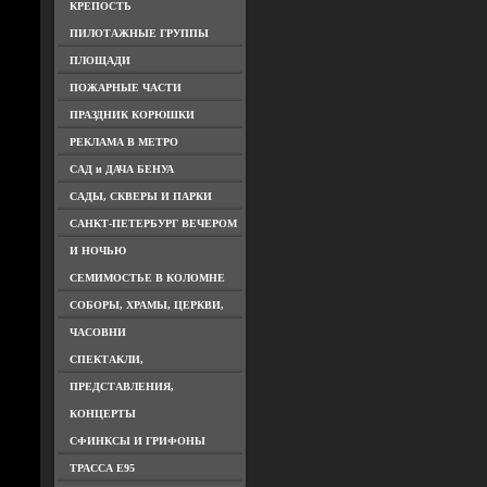
КРЕПОСТЬ
ПИЛОТАЖНЫЕ ГРУППЫ
ПЛОЩАДИ
ПОЖАРНЫЕ ЧАСТИ
ПРАЗДНИК КОРЮШКИ
РЕКЛАМА В МЕТРО
САД и ДАЧА БЕНУА
САДЫ, СКВЕРЫ И ПАРКИ
САНКТ-ПЕТЕРБУРГ ВЕЧЕРОМ
И НОЧЬЮ
СЕМИМОСТЬЕ В КОЛОМНЕ
СОБОРЫ, ХРАМЫ, ЦЕРКВИ,
ЧАСОВНИ
СПЕКТАКЛИ,
ПРЕДСТАВЛЕНИЯ,
КОНЦЕРТЫ
СФИНКСЫ И ГРИФОНЫ
ТРАССА Е95