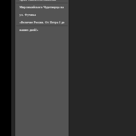
Мирликийского Чудотворца на
ул. Фучика
«Величие России. От Петра I до
наших дней!»