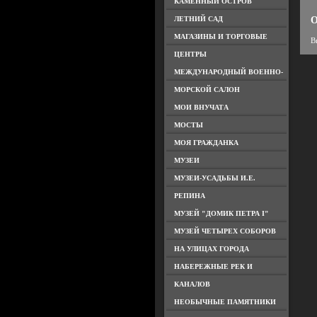
КАМЕННЫЙ ОСТРОВ
ЛЕТНИЙ САД
О
МАГАЗИНЫ И ТОРГОВЫЕ
В
ЦЕНТРЫ
МЕЖДУНАРОДНЫЙ ВОЕННО-
МОРСКОЙ САЛОН
МОИ ВНУЧАТА
МОСТЫ
МОЯ ГРАЖДАНКА
МУЗЕИ
МУЗЕИ-УСАДЬБЫ И.Е.
РЕПИНА
МУЗЕЙ "ДОМИК ПЕТРА I"
МУЗЕЙ ЧЕТЫРЕХ СОБОРОВ
НА УЛИЦАХ ГОРОДА
НАБЕРЕЖНЫЕ РЕК И
КАНАЛОВ
НЕОБЫЧНЫЕ ПАМЯТНИКИ