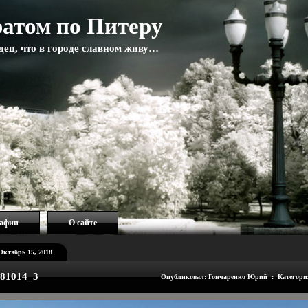
атом по Питеру
адец, что в городе славном живу…
рафии
О сайте
Октябрь 15, 2018
81014_3
Опубликовал: Гончаренко Юрий : Категори