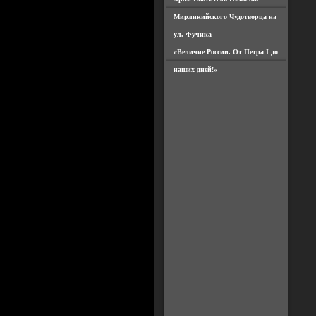
Мирликийского Чудотворца на
ул. Фучика
«Величие России. От Петра I до
наших дней!»