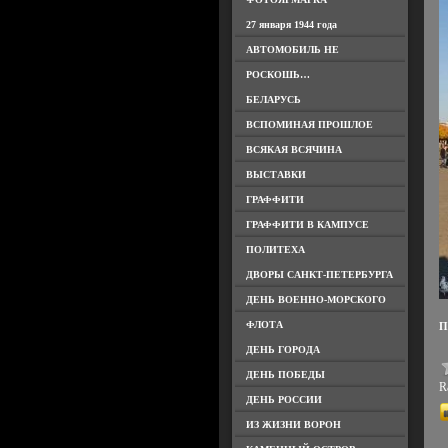
27 января 1944 года
АВТОМОБИЛЬ НЕ
РОСКОШЬ…
БЕЛАРУСЬ
ВСПОМИНАЯ ПРОШЛОЕ
ВСЯКАЯ ВСЯЧИНА
ВЫСТАВКИ
ГРАФФИТИ
ГРАФФИТИ В КАМПУСЕ
ПОЛИТЕХА
ДВОРЫ САНКТ-ПЕТЕРБУРГА
ДЕНЬ ВОЕННО-МОРСКОГО
ФЛОТА
П
ДЕНЬ ГОРОДА
ДЕНЬ ПОБЕДЫ
Ra
ДЕНЬ РОССИИ
ИЗ ЖИЗНИ ВОРОН