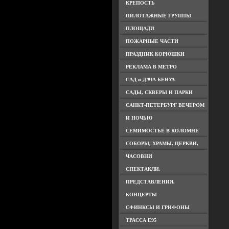
КРЕПОСТЬ
ПИЛОТАЖНЫЕ ГРУППЫ
ПЛОЩАДИ
ПОЖАРНЫЕ ЧАСТИ
ПРАЗДНИК КОРЮШКИ
РЕКЛАМА В МЕТРО
САД и ДАЧА БЕНУА
САДЫ, СКВЕРЫ И ПАРКИ
САНКТ-ПЕТЕРБУРГ ВЕЧЕРОМ
И НОЧЬЮ
СЕМИМОСТЬЕ В КОЛОМНЕ
СОБОРЫ, ХРАМЫ, ЦЕРКВИ,
ЧАСОВНИ
СПЕКТАКЛИ,
ПРЕДСТАВЛЕНИЯ,
КОНЦЕРТЫ
СФИНКСЫ И ГРИФОНЫ
ТРАССА Е95