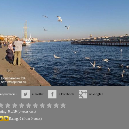
оделиться :
в Twitter
в Facebook
в Google+
ting: 0.0/
10
(0 votes cast)
Rating:
0
(from 0 votes)