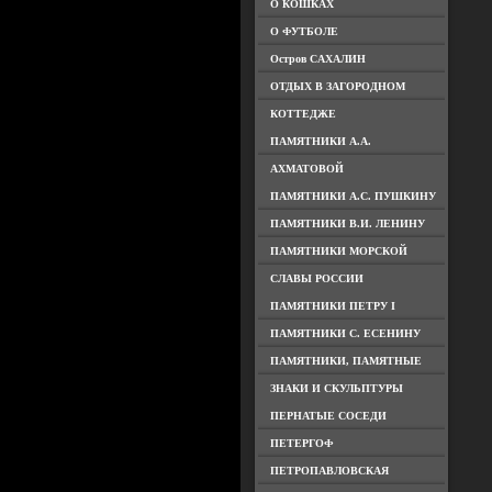
О КОШКАХ
О ФУТБОЛЕ
Остров САХАЛИН
ОТДЫХ В ЗАГОРОДНОМ
КОТТЕДЖЕ
ПАМЯТНИКИ А.А.
АХМАТОВОЙ
ПАМЯТНИКИ А.С. ПУШКИНУ
ПАМЯТНИКИ В.И. ЛЕНИНУ
ПАМЯТНИКИ МОРСКОЙ
СЛАВЫ РОССИИ
ПАМЯТНИКИ ПЕТРУ I
ПАМЯТНИКИ С. ЕСЕНИНУ
ПАМЯТНИКИ, ПАМЯТНЫЕ
ЗНАКИ И СКУЛЬПТУРЫ
ПЕРНАТЫЕ СОСЕДИ
ПЕТЕРГОФ
ПЕТРОПАВЛОВСКАЯ