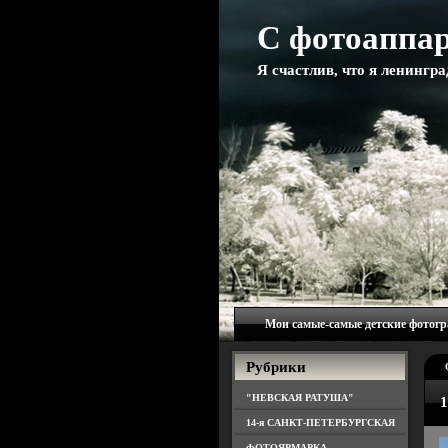
С фотоаппар
Я счастлив, что я ленингр
Мои самые-самые детские фотог
Рубрики
"НЕВСКАЯ РАТУША"
1
14-я САНКТ-ПЕТЕРБУРГСКАЯ
ФОТОЯРМАРКА