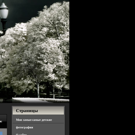
Страницы
Мои самые-самые детские
я:
фотографии
О сайте