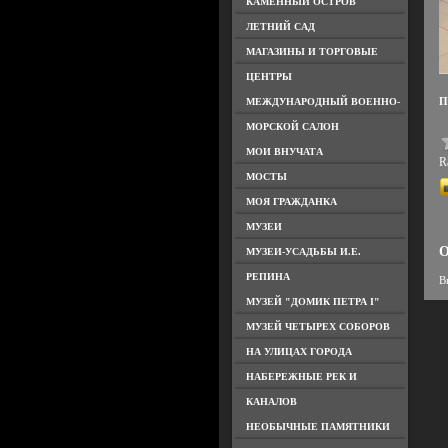
КАМЕННЫЙ ОСТРОВ
ЛЕТНИЙ САД
МАГАЗИНЫ И ТОРГОВЫЕ
ЦЕНТРЫ
П
МЕЖДУНАРОДНЫЙ ВОЕННО-
МОРСКОЙ САЛОН
МОИ ВНУЧАТА
Ra
МОСТЫ
МОЯ ГРАЖДАНКА
МУЗЕИ
О
МУЗЕИ-УСАДЬБЫ И.Е.
РЕПИНА
В
МУЗЕЙ "ДОМИК ПЕТРА I"
МУЗЕЙ ЧЕТЫРЕХ СОБОРОВ
НА УЛИЦАХ ГОРОДА
НАБЕРЕЖНЫЕ РЕК И
КАНАЛОВ
НЕОБЫЧНЫЕ ПАМЯТНИКИ