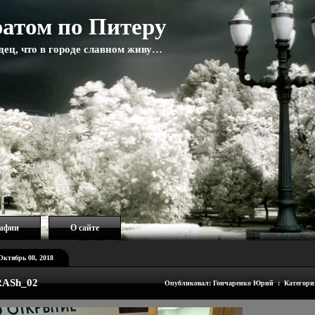
атом по Питеру
адец, что в городе славном живу…
рафии
О сайте
Октябрь 08, 2018
RASh_02
Опубликовал: Гончаренко Юрий : Категори