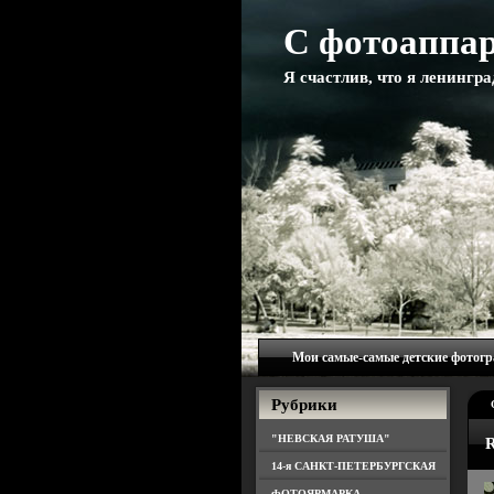
С фотоаппар
Я счастлив, что я ленингр
Мои самые-самые детские фотог
Рубрики
"НЕВСКАЯ РАТУША"
14-я САНКТ-ПЕТЕРБУРГСКАЯ
ФОТОЯРМАРКА