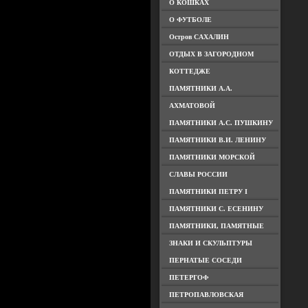
О КОШКАХ
О ФУТБОЛЕ
Остров САХАЛИН
ОТДЫХ В ЗАГОРОДНОМ
КОТТЕДЖЕ
ПАМЯТНИКИ А.А.
АХМАТОВОЙ
ПАМЯТНИКИ А.С. ПУШКИНУ
ПАМЯТНИКИ В.И. ЛЕНИНУ
ПАМЯТНИКИ МОРСКОЙ
СЛАВЫ РОССИИ
ПАМЯТНИКИ ПЕТРУ I
ПАМЯТНИКИ С. ЕСЕНИНУ
ПАМЯТНИКИ, ПАМЯТНЫЕ
ЗНАКИ И СКУЛЬПТУРЫ
ПЕРНАТЫЕ СОСЕДИ
ПЕТЕРГОФ
ПЕТРОПАВЛОВСКАЯ