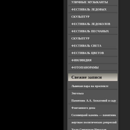
УЛИЧНЫЕ МУЗЫКАНТЫ
ФЕСТИВАЛЬ ЛЕДОВЫХ
СКУЛЬПТУР
ФЕСТИВАЛЬ ЛЕДОКОЛОВ
ФЕСТИВАЛЬ ПЕСЧАНЫХ
СКУЛЬПТУР
ФЕСТИВАЛЬ СВЕТА
ФЕСТИВАЛЬ ЦВЕТОВ
ФИНЛЯНДИЯ
ФОТОПАНОРАМЫ
Свежие записи
Львиная пара на проспекте
Энгельса
Памятник А.А. Ахматовой в саду
Фонтанного дома
Соловецкий камень — памятник
жертвам политических репрессий
Храм Святителя Николая