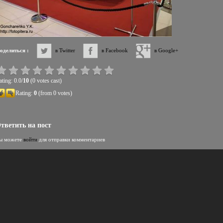
оделиться :
в Twitter
в Facebook
в Google+
ting: 0.0/
10
(0 votes cast)
Rating:
0
(from 0 votes)
тветить на пост
ы можете
войти
для отправки комментариев