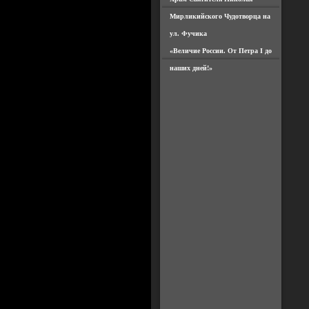
Мирликийского Чудотворца на
ул. Фучика
«Величие России. От Петра I до
наших дней!»