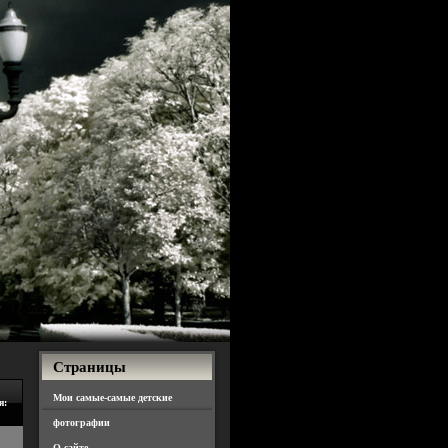
Страницы
Мои самые-самые детские
я:
фотографии
О сайте