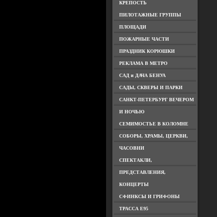
КРЕПОСТЬ
ПИЛОТАЖНЫЕ ГРУППЫ
ПЛОЩАДИ
ПОЖАРНЫЕ ЧАСТИ
ПРАЗДНИК КОРЮШКИ
РЕКЛАМА В МЕТРО
САД и ДАЧА БЕНУА
САДЫ, СКВЕРЫ И ПАРКИ
САНКТ-ПЕТЕРБУРГ ВЕЧЕРОМ
И НОЧЬЮ
СЕМИМОСТЬЕ В КОЛОМНЕ
СОБОРЫ, ХРАМЫ, ЦЕРКВИ,
ЧАСОВНИ
СПЕКТАКЛИ,
ПРЕДСТАВЛЕНИЯ,
КОНЦЕРТЫ
СФИНКСЫ И ГРИФОНЫ
ТРАССА Е95