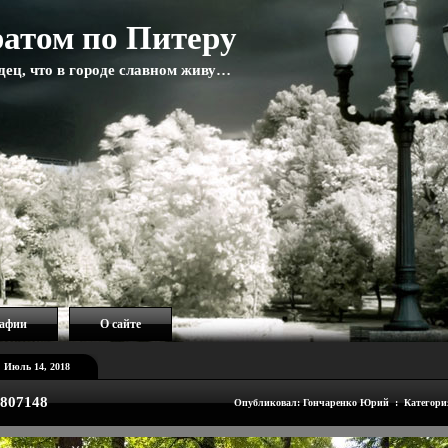
атом по Питеру
адец, что в городе славном живу…
рафии
О сайте
Июль 14, 2018
807148
Опубликовал: Гончаренко Юрий : Категори