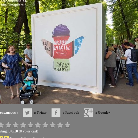
оделиться :
в Twitter
в Facebook
в Google+
ting: 0.0/
10
(0 votes cast)