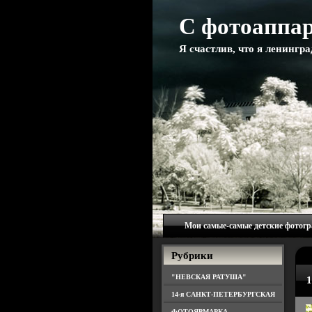
С фотоаппар
Я счастлив, что я ленингр
Мои самые-самые детские фотог
Рубрики
"НЕВСКАЯ РАТУША"
1
14-я САНКТ-ПЕТЕРБУРГСКАЯ
ФОТОЯРМАРКА