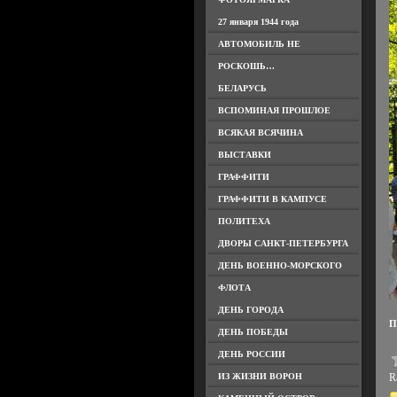
27 января 1944 года
АВТОМОБИЛЬ НЕ
РОСКОШЬ…
БЕЛАРУСЬ
ВСПОМИНАЯ ПРОШЛОЕ
ВСЯКАЯ ВСЯЧИНА
ВЫСТАВКИ
ГРАФФИТИ
ГРАФФИТИ В КАМПУСЕ
ПОЛИТЕХА
ДВОРЫ САНКТ-ПЕТЕРБУРГА
ДЕНЬ ВОЕННО-МОРСКОГО
ФЛОТА
ДЕНЬ ГОРОДА
П
ДЕНЬ ПОБЕДЫ
ДЕНЬ РОССИИ
ИЗ ЖИЗНИ ВОРОН
Ra