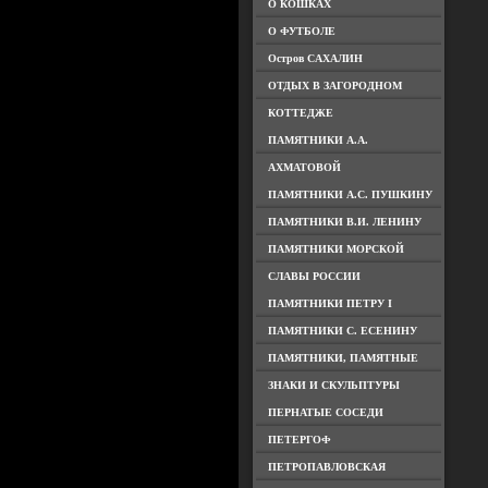
О КОШКАХ
О ФУТБОЛЕ
Остров САХАЛИН
ОТДЫХ В ЗАГОРОДНОМ
КОТТЕДЖЕ
ПАМЯТНИКИ А.А.
АХМАТОВОЙ
ПАМЯТНИКИ А.С. ПУШКИНУ
ПАМЯТНИКИ В.И. ЛЕНИНУ
ПАМЯТНИКИ МОРСКОЙ
СЛАВЫ РОССИИ
ПАМЯТНИКИ ПЕТРУ I
ПАМЯТНИКИ С. ЕСЕНИНУ
ПАМЯТНИКИ, ПАМЯТНЫЕ
ЗНАКИ И СКУЛЬПТУРЫ
ПЕРНАТЫЕ СОСЕДИ
ПЕТЕРГОФ
ПЕТРОПАВЛОВСКАЯ