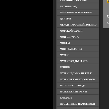
КАМЕННЫЙ ОСТРОВ
ЛЕТНИЙ САД
МАГАЗИНЫ И ТОРГОВЫЕ
О
ЦЕНТРЫ
В
МЕЖДУНАРОДНЫЙ ВОЕННО-
МОРСКОЙ САЛОН
МОИ ВНУЧАТА
МОСТЫ
МОЯ ГРАЖДАНКА
МУЗЕИ
МУЗЕИ-УСАДЬБЫ И.Е.
РЕПИНА
МУЗЕЙ "ДОМИК ПЕТРА I"
МУЗЕЙ ЧЕТЫРЕХ СОБОРОВ
НА УЛИЦАХ ГОРОДА
НАБЕРЕЖНЫЕ РЕК И
КАНАЛОВ
НЕОБЫЧНЫЕ ПАМЯТНИКИ