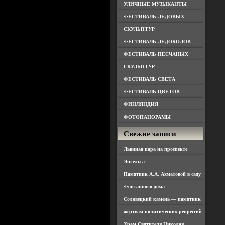
УЛИЧНЫЕ МУЗЫКАНТЫ
ФЕСТИВАЛЬ ЛЕДОВЫХ
СКУЛЬПТУР
ФЕСТИВАЛЬ ЛЕДОКОЛОВ
ФЕСТИВАЛЬ ПЕСЧАНЫХ
СКУЛЬПТУР
ФЕСТИВАЛЬ СВЕТА
ФЕСТИВАЛЬ ЦВЕТОВ
ФИНЛЯНДИЯ
ФОТОПАНОРАМЫ
Свежие записи
Львиная пара на проспекте
Энгельса
Памятник А.А. Ахматовой в саду
Фонтанного дома
Соловецкий камень — памятник
жертвам политических репрессий
Храм Святителя Николая