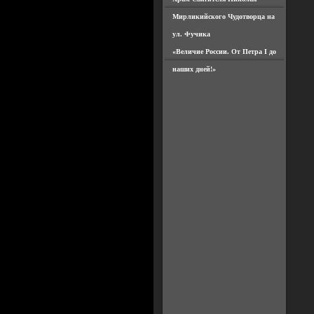
Мирликийского Чудотворца на
ул. Фучика
«Величие России. От Петра I до
наших дней!»