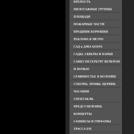
КРЕПОСТЬ
ПИЛОТАЖНЫЕ ГРУППЫ
ПЛОЩАДИ
ПОЖАРНЫЕ ЧАСТИ
ПРАЗДНИК КОРЮШКИ
РЕКЛАМА В МЕТРО
САД и ДАЧА БЕНУА
САДЫ, СКВЕРЫ И ПАРКИ
САНКТ-ПЕТЕРБУРГ ВЕЧЕРОМ
И НОЧЬЮ
СЕМИМОСТЬЕ В КОЛОМНЕ
СОБОРЫ, ХРАМЫ, ЦЕРКВИ,
ЧАСОВНИ
СПЕКТАКЛИ,
ПРЕДСТАВЛЕНИЯ,
КОНЦЕРТЫ
СФИНКСЫ И ГРИФОНЫ
ТРАССА Е95