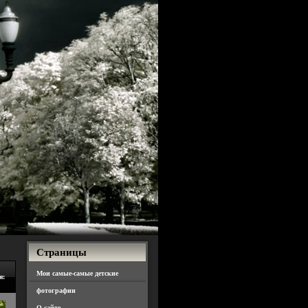
Страницы
Мои самые-самые детские
я:
фотографии
О сайте