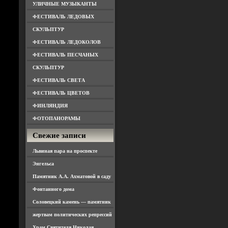
УЛИЧНЫЕ МУЗЫКАНТЫ
ФЕСТИВАЛЬ ЛЕДОВЫХ
СКУЛЬПТУР
ФЕСТИВАЛЬ ЛЕДОКОЛОВ
ФЕСТИВАЛЬ ПЕСЧАНЫХ
СКУЛЬПТУР
ФЕСТИВАЛЬ СВЕТА
ФЕСТИВАЛЬ ЦВЕТОВ
ФИНЛЯНДИЯ
ФОТОПАНОРАМЫ
Свежие записи
Львиная пара на проспекте
Энгельса
Памятник А.А. Ахматовой в саду
Фонтанного дома
Соловецкий камень — памятник
жертвам политических репрессий
Храм Святителя Николая