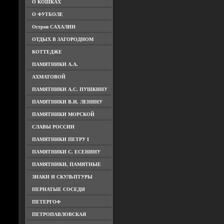
О КОШКАХ
О ФУТБОЛЕ
Остров САХАЛИН
ОТДЫХ В ЗАГОРОДНОМ
КОТТЕДЖЕ
ПАМЯТНИКИ А.А.
АХМАТОВОЙ
ПАМЯТНИКИ А.С. ПУШКИНУ
ПАМЯТНИКИ В.И. ЛЕНИНУ
ПАМЯТНИКИ МОРСКОЙ
СЛАВЫ РОССИИ
ПАМЯТНИКИ ПЕТРУ I
ПАМЯТНИКИ С. ЕСЕНИНУ
ПАМЯТНИКИ, ПАМЯТНЫЕ
ЗНАКИ И СКУЛЬПТУРЫ
ПЕРНАТЫЕ СОСЕДИ
ПЕТЕРГОФ
ПЕТРОПАВЛОВСКАЯ