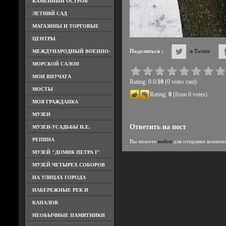
КАМЕННЫЙ ОСТРОВ
ЛЕТНИЙ САД
МАГАЗИНЫ И ТОРГОВЫЕ
ЦЕНТРЫ
Поделиться :
в Twitter
МЕЖДУНАРОДНЫЙ ВОЕННО-
МОРСКОЙ САЛОН
МОИ ВНУЧАТА
Rating: 0.0/
10
(0 votes cast)
МОСТЫ
Rating:
0
(from 0 votes)
МОЯ ГРАЖДАНКА
МУЗЕИ
Ответить на пост
МУЗЕИ-УСАДЬБЫ И.Е.
РЕПИНА
Вы можете
войти
для отправки коммен
МУЗЕЙ "ДОМИК ПЕТРА I"
МУЗЕЙ ЧЕТЫРЕХ СОБОРОВ
НА УЛИЦАХ ГОРОДА
НАБЕРЕЖНЫЕ РЕК И
КАНАЛОВ
НЕОБЫЧНЫЕ ПАМЯТНИКИ