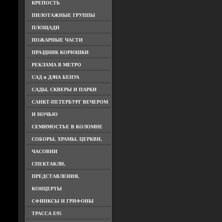
КРЕПОСТЬ
ПИЛОТАЖНЫЕ ГРУППЫ
ПЛОЩАДИ
ПОЖАРНЫЕ ЧАСТИ
ПРАЗДНИК КОРЮШКИ
РЕКЛАМА В МЕТРО
САД и ДАЧА БЕНУА
САДЫ, СКВЕРЫ И ПАРКИ
САНКТ-ПЕТЕРБУРГ ВЕЧЕРОМ
И НОЧЬЮ
СЕМИМОСТЬЕ В КОЛОМНЕ
СОБОРЫ, ХРАМЫ, ЦЕРКВИ,
ЧАСОВНИ
СПЕКТАКЛИ,
ПРЕДСТАВЛЕНИЯ,
КОНЦЕРТЫ
СФИНКСЫ И ГРИФОНЫ
ТРАССА Е95