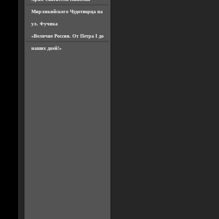
Мирликийского Чудотворца на
ул. Фучика
«Величие России. От Петра I до
наших дней!»