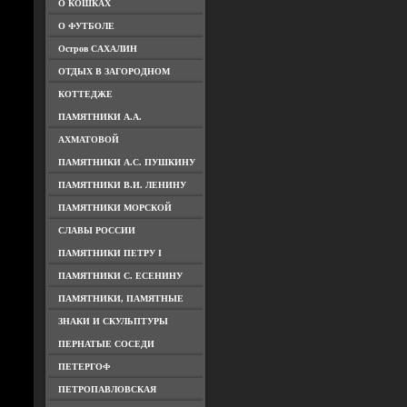
О КОШКАХ
О ФУТБОЛЕ
Остров САХАЛИН
ОТДЫХ В ЗАГОРОДНОМ
КОТТЕДЖЕ
ПАМЯТНИКИ А.А.
АХМАТОВОЙ
ПАМЯТНИКИ А.С. ПУШКИНУ
ПАМЯТНИКИ В.И. ЛЕНИНУ
ПАМЯТНИКИ МОРСКОЙ
СЛАВЫ РОССИИ
ПАМЯТНИКИ ПЕТРУ I
ПАМЯТНИКИ С. ЕСЕНИНУ
ПАМЯТНИКИ, ПАМЯТНЫЕ
ЗНАКИ И СКУЛЬПТУРЫ
ПЕРНАТЫЕ СОСЕДИ
ПЕТЕРГОФ
ПЕТРОПАВЛОВСКАЯ