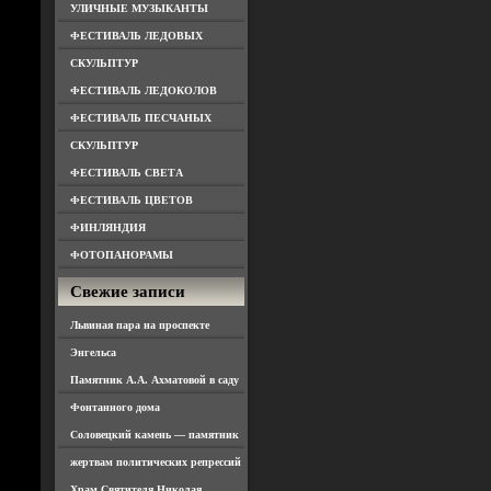
УЛИЧНЫЕ МУЗЫКАНТЫ
ФЕСТИВАЛЬ ЛЕДОВЫХ
СКУЛЬПТУР
ФЕСТИВАЛЬ ЛЕДОКОЛОВ
ФЕСТИВАЛЬ ПЕСЧАНЫХ
СКУЛЬПТУР
ФЕСТИВАЛЬ СВЕТА
ФЕСТИВАЛЬ ЦВЕТОВ
ФИНЛЯНДИЯ
ФОТОПАНОРАМЫ
Свежие записи
Львиная пара на проспекте
Энгельса
Памятник А.А. Ахматовой в саду
Фонтанного дома
Соловецкий камень — памятник
жертвам политических репрессий
Храм Святителя Николая