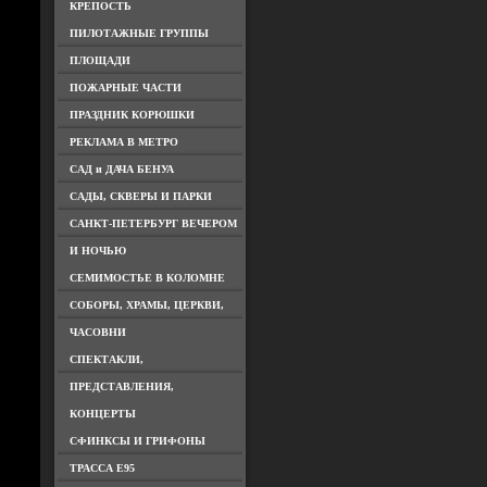
КРЕПОСТЬ
ПИЛОТАЖНЫЕ ГРУППЫ
ПЛОЩАДИ
ПОЖАРНЫЕ ЧАСТИ
ПРАЗДНИК КОРЮШКИ
РЕКЛАМА В МЕТРО
САД и ДАЧА БЕНУА
САДЫ, СКВЕРЫ И ПАРКИ
САНКТ-ПЕТЕРБУРГ ВЕЧЕРОМ
И НОЧЬЮ
СЕМИМОСТЬЕ В КОЛОМНЕ
СОБОРЫ, ХРАМЫ, ЦЕРКВИ,
ЧАСОВНИ
СПЕКТАКЛИ,
ПРЕДСТАВЛЕНИЯ,
КОНЦЕРТЫ
СФИНКСЫ И ГРИФОНЫ
ТРАССА Е95