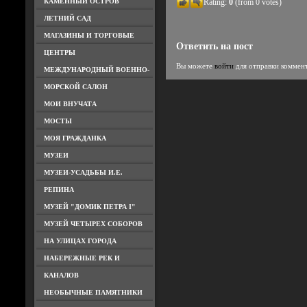
КАМЕННЫЙ ОСТРОВ
Rating:
0
(from 0 votes)
ЛЕТНИЙ САД
МАГАЗИНЫ И ТОРГОВЫЕ
Ответить на пост
ЦЕНТРЫ
Вы можете
войти
для отправки коммен
МЕЖДУНАРОДНЫЙ ВОЕННО-
МОРСКОЙ САЛОН
МОИ ВНУЧАТА
МОСТЫ
МОЯ ГРАЖДАНКА
МУЗЕИ
МУЗЕИ-УСАДЬБЫ И.Е.
РЕПИНА
МУЗЕЙ "ДОМИК ПЕТРА I"
МУЗЕЙ ЧЕТЫРЕХ СОБОРОВ
НА УЛИЦАХ ГОРОДА
НАБЕРЕЖНЫЕ РЕК И
КАНАЛОВ
НЕОБЫЧНЫЕ ПАМЯТНИКИ