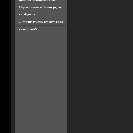
Мирликийского Чудотворца на
ул. Фучика
«Величие России. От Петра I до
наших дней!»