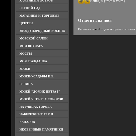
КАМЕННЫЙ ОСТРОВ
Rating:
0
(from 0 votes)
ЛЕТНИЙ САД
МАГАЗИНЫ И ТОРГОВЫЕ
Ответить на пост
ЦЕНТРЫ
Вы можете
войти
для отправки коммен
МЕЖДУНАРОДНЫЙ ВОЕННО-
МОРСКОЙ САЛОН
МОИ ВНУЧАТА
МОСТЫ
МОЯ ГРАЖДАНКА
МУЗЕИ
МУЗЕИ-УСАДЬБЫ И.Е.
РЕПИНА
МУЗЕЙ "ДОМИК ПЕТРА I"
МУЗЕЙ ЧЕТЫРЕХ СОБОРОВ
НА УЛИЦАХ ГОРОДА
НАБЕРЕЖНЫЕ РЕК И
КАНАЛОВ
НЕОБЫЧНЫЕ ПАМЯТНИКИ