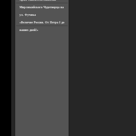
Мирликийского Чудотворца на
ул. Фучика
«Величие России. От Петра I до
наших дней!»