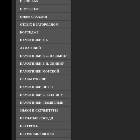
О КОШКАХ
О ФУТБОЛЕ
Остров САХАЛИН
ОТДЫХ В ЗАГОРОДНОМ
КОТТЕДЖЕ
ПАМЯТНИКИ А.А.
АХМАТОВОЙ
ПАМЯТНИКИ А.С. ПУШКИНУ
ПАМЯТНИКИ В.И. ЛЕНИНУ
ПАМЯТНИКИ МОРСКОЙ
СЛАВЫ РОССИИ
ПАМЯТНИКИ ПЕТРУ I
ПАМЯТНИКИ С. ЕСЕНИНУ
ПАМЯТНИКИ, ПАМЯТНЫЕ
ЗНАКИ И СКУЛЬПТУРЫ
ПЕРНАТЫЕ СОСЕДИ
ПЕТЕРГОФ
ПЕТРОПАВЛОВСКАЯ