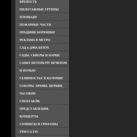
КРЕПОСТЬ
ПИЛОТАЖНЫЕ ГРУППЫ
ПЛОЩАДИ
ПОЖАРНЫЕ ЧАСТИ
ПРАЗДНИК КОРЮШКИ
РЕКЛАМА В МЕТРО
САД и ДАЧА БЕНУА
САДЫ, СКВЕРЫ И ПАРКИ
САНКТ-ПЕТЕРБУРГ ВЕЧЕРОМ
И НОЧЬЮ
СЕМИМОСТЬЕ В КОЛОМНЕ
СОБОРЫ, ХРАМЫ, ЦЕРКВИ,
ЧАСОВНИ
СПЕКТАКЛИ,
ПРЕДСТАВЛЕНИЯ,
КОНЦЕРТЫ
СФИНКСЫ И ГРИФОНЫ
ТРАССА Е95