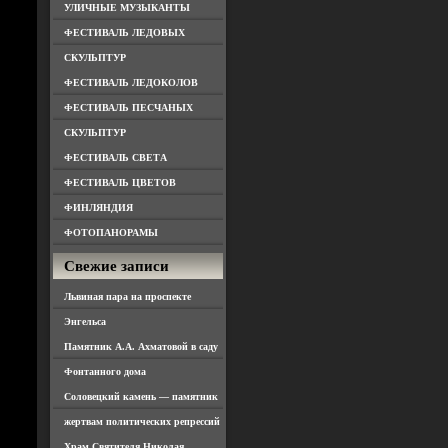
УЛИЧНЫЕ МУЗЫКАНТЫ
ФЕСТИВАЛЬ ЛЕДОВЫХ
СКУЛЬПТУР
ФЕСТИВАЛЬ ЛЕДОКОЛОВ
ФЕСТИВАЛЬ ПЕСЧАНЫХ
СКУЛЬПТУР
ФЕСТИВАЛЬ СВЕТА
ФЕСТИВАЛЬ ЦВЕТОВ
ФИНЛЯНДИЯ
ФОТОПАНОРАМЫ
Свежие записи
Львиная пара на проспекте
Энгельса
Памятник А.А. Ахматовой в саду
Фонтанного дома
Соловецкий камень — памятник
жертвам политических репрессий
Храм Святителя Николая