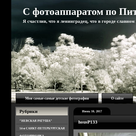
С фотоаппаратом по Пи
Я счастлив, что я ленинградец, что в городе славно
Мои самые-самые детские фотографии
О сайте
Рубрики
Июнь 10, 2017
"НЕВСКАЯ РАТУША"
housP133
14-я САНКТ-ПЕТЕРБУРГСКАЯ
ФОТОЯРМАРКА