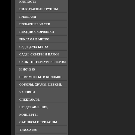
КРЕПОСТЬ
ПИЛОТАЖНЫЕ ГРУППЫ
ПЛОЩАДИ
ПОЖАРНЫЕ ЧАСТИ
ПРАЗДНИК КОРЮШКИ
РЕКЛАМА В МЕТРО
САД и ДАЧА БЕНУА
САДЫ, СКВЕРЫ И ПАРКИ
САНКТ-ПЕТЕРБУРГ ВЕЧЕРОМ
И НОЧЬЮ
СЕМИМОСТЬЕ В КОЛОМНЕ
СОБОРЫ, ХРАМЫ, ЦЕРКВИ,
ЧАСОВНИ
СПЕКТАКЛИ,
ПРЕДСТАВЛЕНИЯ,
КОНЦЕРТЫ
СФИНКСЫ И ГРИФОНЫ
ТРАССА Е95