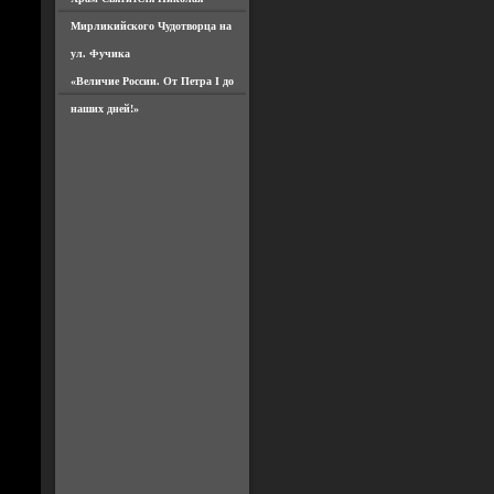
Мирликийского Чудотворца на
ул. Фучика
«Величие России. От Петра I до
наших дней!»