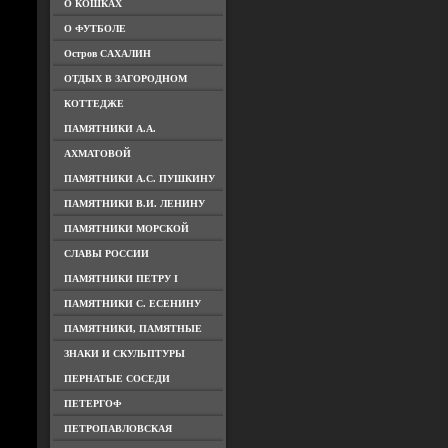
О КОШКАХ
О ФУТБОЛЕ
Остров САХАЛИН
ОТДЫХ В ЗАГОРОДНОМ
КОТТЕДЖЕ
ПАМЯТНИКИ А.А.
АХМАТОВОЙ
ПАМЯТНИКИ А.С. ПУШКИНУ
ПАМЯТНИКИ В.И. ЛЕНИНУ
ПАМЯТНИКИ МОРСКОЙ
СЛАВЫ РОССИИ
ПАМЯТНИКИ ПЕТРУ I
ПАМЯТНИКИ С. ЕСЕНИНУ
ПАМЯТНИКИ, ПАМЯТНЫЕ
ЗНАКИ И СКУЛЬПТУРЫ
ПЕРНАТЫЕ СОСЕДИ
ПЕТЕРГОФ
ПЕТРОПАВЛОВСКАЯ