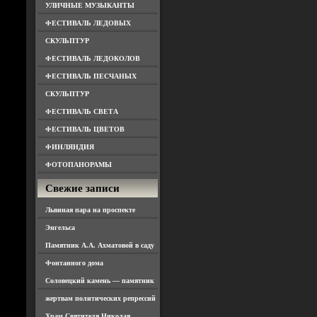
УЛИЧНЫЕ МУЗЫКАНТЫ
ФЕСТИВАЛЬ ЛЕДОВЫХ
СКУЛЬПТУР
ФЕСТИВАЛЬ ЛЕДОКОЛОВ
ФЕСТИВАЛЬ ПЕСЧАНЫХ
СКУЛЬПТУР
ФЕСТИВАЛЬ СВЕТА
ФЕСТИВАЛЬ ЦВЕТОВ
ФИНЛЯНДИЯ
ФОТОПАНОРАМЫ
Свежие записи
Львиная пара на проспекте
Энгельса
Памятник А.А. Ахматовой в саду
Фонтанного дома
Соловецкий камень — памятник
жертвам политических репрессий
Храм Святителя Николая