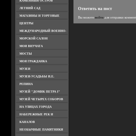
КАМЕННЫЙ ОСТРОВ
ЛЕТНИЙ САД
Ответить на пост
МАГАЗИНЫ И ТОРГОВЫЕ
Вы можете
войти
для отправки коммен
ЦЕНТРЫ
МЕЖДУНАРОДНЫЙ ВОЕННО-
МОРСКОЙ САЛОН
МОИ ВНУЧАТА
МОСТЫ
МОЯ ГРАЖДАНКА
МУЗЕИ
МУЗЕИ-УСАДЬБЫ И.Е.
РЕПИНА
МУЗЕЙ "ДОМИК ПЕТРА I"
МУЗЕЙ ЧЕТЫРЕХ СОБОРОВ
НА УЛИЦАХ ГОРОДА
НАБЕРЕЖНЫЕ РЕК И
КАНАЛОВ
НЕОБЫЧНЫЕ ПАМЯТНИКИ