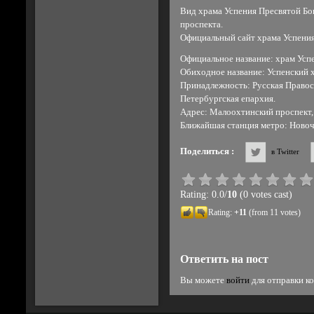
Вид храма Успения Пресвятой Б
проспекта.
Официальный сайт храма Успени
Официальное название: храм Усп
Обиходное название: Успенский 
Принадлежность: Русская Правос
Петербургская епархия.
Адрес: Малоохтинский проспект, 
Ближайшая станция метро: Новоч
Поделиться :
в Twitter
Rating: 0.0/
10
(0 votes cast)
Rating:
+11
(from 11 votes)
Ответить на пост
Вы можете
войти
для отправки к