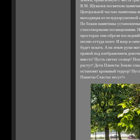
землей, привезенную с места тра
В.М. Шувалов посвятили памятник
Центральной частью памятника яв
выходящая из полуразрушенной а
По бокам памятника установлены 
стихотворными посвящениями. На
просторах они обрели последний
песню оттуда поют. И взор в си
будет искать. А на земле руки ма
правой под изображением девочк
вместе! Пусть светит солнце! По
растут! Дети Планеты Землю спа
остановят кровавый террор! Пус
Планеты Счастье несут!»