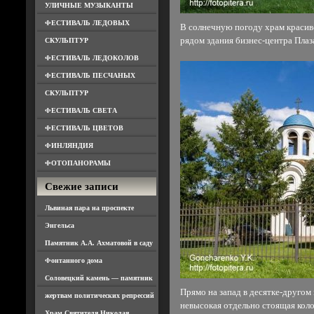
УЛИЧНЫЕ МУЗЫКАНТЫ
ФЕСТИВАЛЬ ЛЕДОВЫХ
В солнечную погоду храм красив
рядом здания бизнес-центра Плаз
СКУЛЬПТУР
ФЕСТИВАЛЬ ЛЕДОКОЛОВ
ФЕСТИВАЛЬ ПЕСЧАНЫХ
СКУЛЬПТУР
ФЕСТИВАЛЬ СВЕТА
ФЕСТИВАЛЬ ЦВЕТОВ
ФИНЛЯНДИЯ
ФОТОПАНОРАМЫ
Свежие записи
Львиная пара на проспекте
Энгельса
Памятник А.А. Ахматовой в саду
Фонтанного дома
Соловецкий камень — памятник
Прямо на запад в десятке-другом
жертвам политических репрессий
невысокая отдельно стоящая коло
Храм Святителя Николая