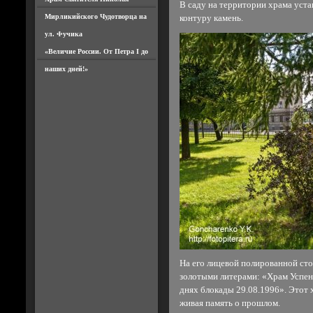
В саду на территории храма уст
Мирликийского Чудотворца на
контуру камень.
ул. Фучика
«Величие России. От Петра I до
наших дней!»
На его лицевой полированной ст
золотыми литерами: «Храм Успен
днях блокады 29.08.1996». Этот 
живая память о прошлом.