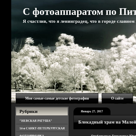
С фотоаппаратом по Пи
Я счастлив, что я ленинградец, что в городе славно
Мои самые-самые детские фотографии
О сайте
Рубрики
Январь 27, 2017
"НЕВСКАЯ РАТУША"
Блокадный храм на Малой
14-я САНКТ-ПЕТЕРБУРГСКАЯ
ФОТОЯРМАРКА
Опубликовал: Гончаренко Юри