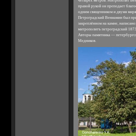
четырех метров. Митрополит Вени
правой рукой он преподает благос
одним священником и двумя миря
Петроградский Вениамин был при
закреплённом на камне, напис
митрополитъ петроградский 1873
Авторы памятника — петербургск
Медников.