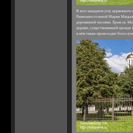
В юго-западном углу церковного
Равноапостольной Марии Магдали
деревянной часовни. Храм св. М
церкви, существовавшей прежде 
в нём также происходят богослу