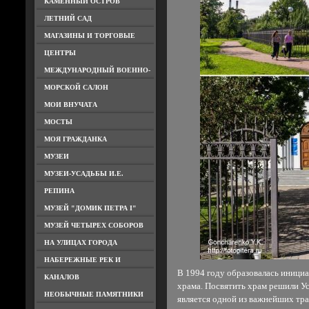
КАМЕННЫЙ ОСТРОВ
ЛЕТНИЙ САД
МАГАЗИНЫ И ТОРГОВЫЕ
ЦЕНТРЫ
МЕЖДУНАРОДНЫЙ ВОЕННО-
МОРСКОЙ САЛОН
МОИ ВНУЧАТА
МОСТЫ
МОЯ ГРАЖДАНКА
МУЗЕИ
МУЗЕИ-УСАДЬБЫ И.Е.
РЕПИНА
МУЗЕЙ "ДОМИК ПЕТРА I"
МУЗЕЙ ЧЕТЫРЕХ СОБОРОВ
НА УЛИЦАХ ГОРОДА
НАБЕРЕЖНЫЕ РЕК И
В 1994 году образовалась инициа
КАНАЛОВ
храма. Посвятить храм решили У
НЕОБЫЧНЫЕ ПАМЯТНИКИ
является одной из важнейших тр