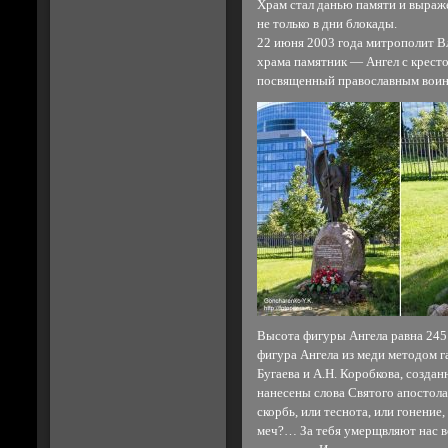
Храм стал данью памяти и выраже
не только в дни блокады.
22 июня 2003 года митрополит В
храма памятник — Ангел с кресто
посвященный православным воина
Высота фигуры Ангела равна 245
фигура Ангела из меди методом г
Бугаева и А.Н. Коробкова, создан
нанесены слова Святого апостола
скорбь, или теснота, или гонение,
меч?… За тебя умерщвляют нас вс