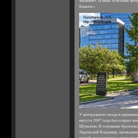
заклание». И ниже золотыми лит
Кавказе».
У центрального входа в церковн
августа 2007 года был открыт мо
Шувалова. В основание бронзово
Ладожский Владимир, проводивши