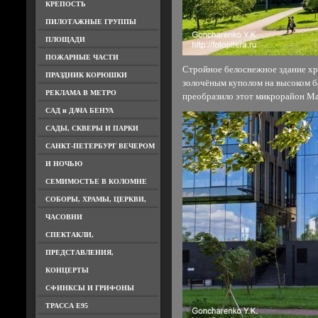
КРЕПОСТЬ
ПИЛОТАЖНЫЕ ГРУППЫ
ПЛОЩАДИ
ПОЖАРНЫЕ ЧАСТИ
Стройное белоснежное здание хр
ПРАЗДНИК КОРЮШКИ
золочёным куполом на высоком б
РЕКЛАМА В МЕТРО
преобразило этот микрорайон М
САД и ДАЧА БЕНУА
САДЫ, СКВЕРЫ И ПАРКИ
САНКТ-ПЕТЕРБУРГ ВЕЧЕРОМ
И НОЧЬЮ
СЕМИМОСТЬЕ В КОЛОМНЕ
СОБОРЫ, ХРАМЫ, ЦЕРКВИ,
ЧАСОВНИ
СПЕКТАКЛИ,
ПРЕДСТАВЛЕНИЯ,
КОНЦЕРТЫ
СФИНКСЫ И ГРИФОНЫ
ТРАССА Е95