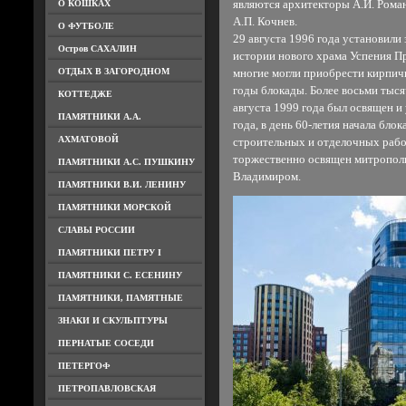
О КОШКАХ
являются архитекторы А.И. Роман
А.П. Кочнев.
О ФУТБОЛЕ
29 августа 1996 года установили 
Остров САХАЛИН
истории нового храма Успения П
ОТДЫХ В ЗАГОРОДНОМ
многие могли приобрести кирпичик
годы блокады. Более восьми тыся
КОТТЕДЖЕ
августа 1999 года был освящен и 
ПАМЯТНИКИ А.А.
года, в день 60-летия начала бло
АХМАТОВОЙ
строительных и отделочных рабо
торжественно освящен митропол
ПАМЯТНИКИ А.С. ПУШКИНУ
Владимиром.
ПАМЯТНИКИ В.И. ЛЕНИНУ
ПАМЯТНИКИ МОРСКОЙ
СЛАВЫ РОССИИ
ПАМЯТНИКИ ПЕТРУ I
ПАМЯТНИКИ С. ЕСЕНИНУ
ПАМЯТНИКИ, ПАМЯТНЫЕ
ЗНАКИ И СКУЛЬПТУРЫ
ПЕРНАТЫЕ СОСЕДИ
ПЕТЕРГОФ
ПЕТРОПАВЛОВСКАЯ