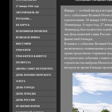
27 января 1944 года
Январь — особый месяц в истории
АВТОМОБИЛЬ НЕ
это с событиями Великой Отечес
РОСКОШЬ…
героическими. 18 января 1943 го
Ленинграда. А через год, 27 янв
БЕЛАРУСЬ
Ленинград был полностью освобо
ВСПОМИНАЯ ПРОШЛОЕ
как День воинской славы России 
ВСЯКАЯ ВСЯЧИНА
фашисткой блокады.
В память о событиях Великой От
ВЫСТАВКИ
молитвенного поминовения усопш
ГРАФФИТИ
храма продолжена старинная тра
ГРАФФИТИ В КАМПУСЕ
исторических событиях ставить 
ПОЛИТЕХА
строительства выбрали Малоохти
котором во время блокады произ
ДВОРЫ САНКТ-ПЕТЕРБУРГА
ДЕНЬ ВОЕННО-МОРСКОГО
ФЛОТА
ДЕНЬ ГОРОДА
ДЕНЬ ПОБЕДЫ
ДЕНЬ РОССИИ
ИЗ ЖИЗНИ ВОРОН