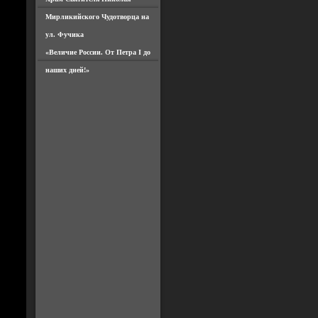
Мирликийского Чудотворца на
ул. Фучика
«Величие России. От Петра I до
наших дней!»