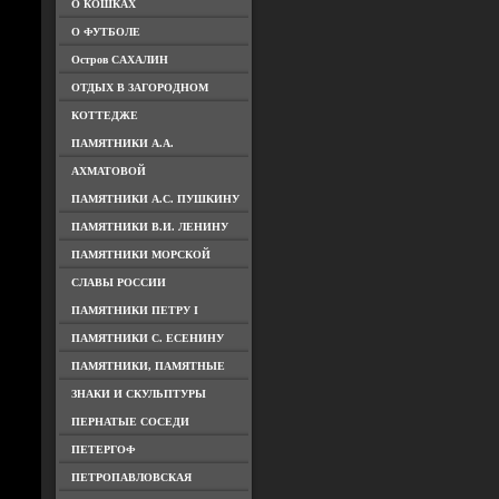
О КОШКАХ
О ФУТБОЛЕ
Остров САХАЛИН
ОТДЫХ В ЗАГОРОДНОМ
КОТТЕДЖЕ
ПАМЯТНИКИ А.А.
АХМАТОВОЙ
ПАМЯТНИКИ А.С. ПУШКИНУ
ПАМЯТНИКИ В.И. ЛЕНИНУ
ПАМЯТНИКИ МОРСКОЙ
СЛАВЫ РОССИИ
ПАМЯТНИКИ ПЕТРУ I
ПАМЯТНИКИ С. ЕСЕНИНУ
ПАМЯТНИКИ, ПАМЯТНЫЕ
ЗНАКИ И СКУЛЬПТУРЫ
ПЕРНАТЫЕ СОСЕДИ
ПЕТЕРГОФ
ПЕТРОПАВЛОВСКАЯ