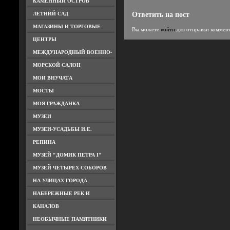
КАМЕННЫЙ ОСТРОВ
ЛЕТНИЙ САД
Ответить на пост
МАГАЗИНЫ И ТОРГОВЫЕ
Вы можете
войти
для отправки коммен
ЦЕНТРЫ
МЕЖДУНАРОДНЫЙ ВОЕННО-
МОРСКОЙ САЛОН
МОИ ВНУЧАТА
МОСТЫ
МОЯ ГРАЖДАНКА
МУЗЕИ
МУЗЕИ-УСАДЬБЫ И.Е.
РЕПИНА
МУЗЕЙ "ДОМИК ПЕТРА I"
МУЗЕЙ ЧЕТЫРЕХ СОБОРОВ
НА УЛИЦАХ ГОРОДА
НАБЕРЕЖНЫЕ РЕК И
КАНАЛОВ
НЕОБЫЧНЫЕ ПАМЯТНИКИ