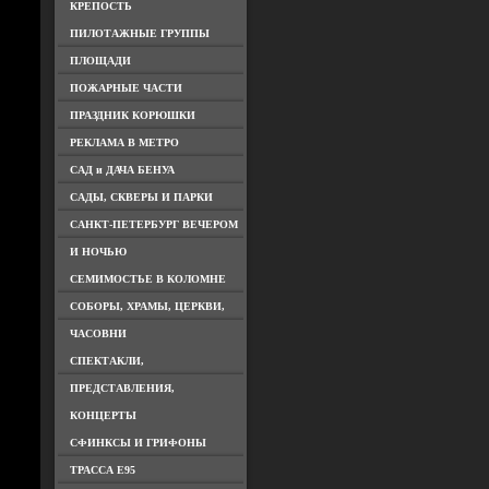
КРЕПОСТЬ
ПИЛОТАЖНЫЕ ГРУППЫ
ПЛОЩАДИ
ПОЖАРНЫЕ ЧАСТИ
ПРАЗДНИК КОРЮШКИ
РЕКЛАМА В МЕТРО
САД и ДАЧА БЕНУА
САДЫ, СКВЕРЫ И ПАРКИ
САНКТ-ПЕТЕРБУРГ ВЕЧЕРОМ
И НОЧЬЮ
СЕМИМОСТЬЕ В КОЛОМНЕ
СОБОРЫ, ХРАМЫ, ЦЕРКВИ,
ЧАСОВНИ
СПЕКТАКЛИ,
ПРЕДСТАВЛЕНИЯ,
КОНЦЕРТЫ
СФИНКСЫ И ГРИФОНЫ
ТРАССА Е95