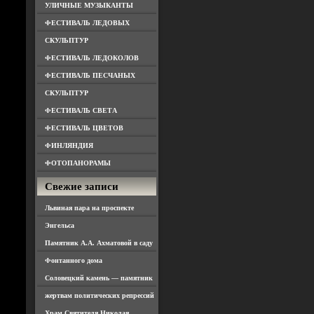
УЛИЧНЫЕ МУЗЫКАНТЫ
ФЕСТИВАЛЬ ЛЕДОВЫХ
СКУЛЬПТУР
ФЕСТИВАЛЬ ЛЕДОКОЛОВ
ФЕСТИВАЛЬ ПЕСЧАНЫХ
СКУЛЬПТУР
ФЕСТИВАЛЬ СВЕТА
ФЕСТИВАЛЬ ЦВЕТОВ
ФИНЛЯНДИЯ
ФОТОПАНОРАМЫ
Свежие записи
Львиная пара на проспекте
Энгельса
Памятник А.А. Ахматовой в саду
Фонтанного дома
Соловецкий камень — памятник
жертвам политических репрессий
Храм Святителя Николая