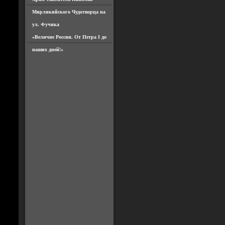
Мирликийского Чудотворца на
ул. Фучика
«Величие России. От Петра I до
наших дней!»