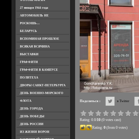
27 января 1944 года
АВТОМОБИЛЬ НЕ
РОСКОШЬ…
БЕЛАРУСЬ
ВСПОМИНАЯ ПРОШЛОЕ
ВСЯКАЯ ВСЯЧИНА
ВЫСТАВКИ
ГРАФФИТИ
ГРАФФИТИ В КАМПУСЕ
ПОЛИТЕХА
ДВОРЫ САНКТ-ПЕТЕРБУРГА
ДЕНЬ ВОЕННО-МОРСКОГО
ФЛОТА
Поделиться :
в Twitter
ДЕНЬ ГОРОДА
ДЕНЬ ПОБЕДЫ
Rating: 0.0/
10
(0 votes cast)
ДЕНЬ РОССИИ
Rating:
0
(from 0 votes)
ИЗ ЖИЗНИ ВОРОН