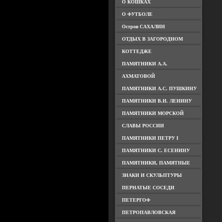
О КОШКАХ
О ФУТБОЛЕ
Остров САХАЛИН
ОТДЫХ В ЗАГОРОДНОМ
КОТТЕДЖЕ
ПАМЯТНИКИ А.А.
АХМАТОВОЙ
ПАМЯТНИКИ А.С. ПУШКИНУ
ПАМЯТНИКИ В.И. ЛЕНИНУ
ПАМЯТНИКИ МОРСКОЙ
СЛАВЫ РОССИИ
ПАМЯТНИКИ ПЕТРУ I
ПАМЯТНИКИ С. ЕСЕНИНУ
ПАМЯТНИКИ, ПАМЯТНЫЕ
ЗНАКИ И СКУЛЬПТУРЫ
ПЕРНАТЫЕ СОСЕДИ
ПЕТЕРГОФ
ПЕТРОПАВЛОВСКАЯ