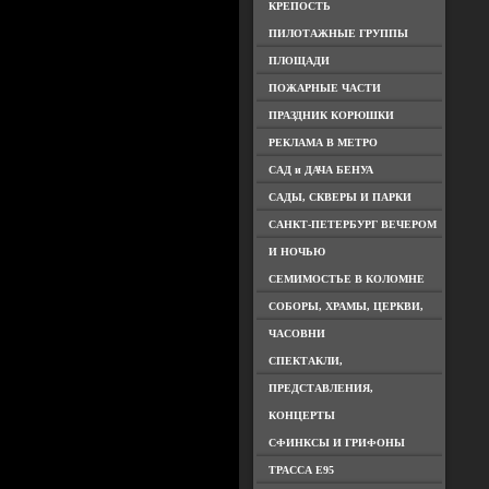
КРЕПОСТЬ
ПИЛОТАЖНЫЕ ГРУППЫ
ПЛОЩАДИ
ПОЖАРНЫЕ ЧАСТИ
ПРАЗДНИК КОРЮШКИ
РЕКЛАМА В МЕТРО
САД и ДАЧА БЕНУА
САДЫ, СКВЕРЫ И ПАРКИ
САНКТ-ПЕТЕРБУРГ ВЕЧЕРОМ
И НОЧЬЮ
СЕМИМОСТЬЕ В КОЛОМНЕ
СОБОРЫ, ХРАМЫ, ЦЕРКВИ,
ЧАСОВНИ
СПЕКТАКЛИ,
ПРЕДСТАВЛЕНИЯ,
КОНЦЕРТЫ
СФИНКСЫ И ГРИФОНЫ
ТРАССА Е95