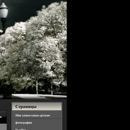
Страницы
Мои самые-самые детские
я:
фотографии
О сайте