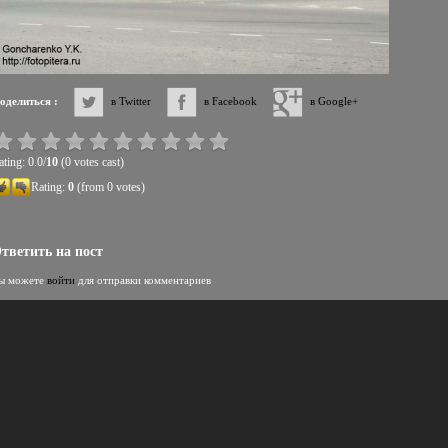
оделиться :
в Twitter
в Facebook
в Google+
ting: 0.0/
10
(0 votes cast)
Rating:
0
(from 0 votes)
тветить на пост
ы можете
войти
для отправки комментариев