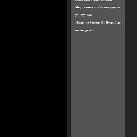
Мирликийского Чудотворца на
ул. Фучика
«Величие России. От Петра I до
наших дней!»