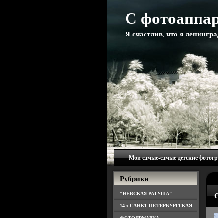
С фотоаппар
Я счастлив, что я ленингр
Мои самые-самые детские фотог
Рубрики
"НЕВСКАЯ РАТУША"
C
14-я САНКТ-ПЕТЕРБУРГСКАЯ
ФОТОЯРМАРКА