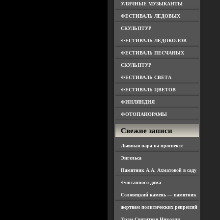
УЛИЧНЫЕ МУЗЫКАНТЫ
ФЕСТИВАЛЬ ЛЕДОВЫХ
СКУЛЬПТУР
ФЕСТИВАЛЬ ЛЕДОКОЛОВ
ФЕСТИВАЛЬ ПЕСЧАНЫХ
СКУЛЬПТУР
ФЕСТИВАЛЬ СВЕТА
ФЕСТИВАЛЬ ЦВЕТОВ
ФИНЛЯНДИЯ
ФОТОПАНОРАМЫ
Свежие записи
Львиная пара на проспекте
Энгельса
Памятник А.А. Ахматовой в саду
Фонтанного дома
Соловецкий камень — памятник
жертвам политических репрессий
Храм Святителя Николая