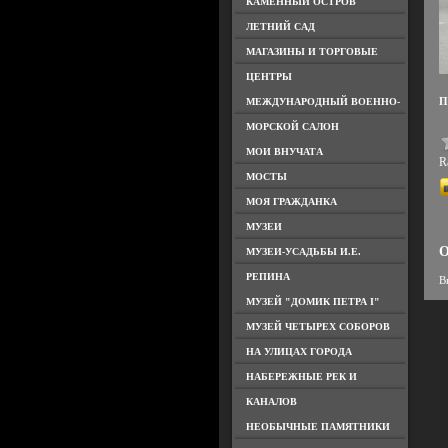
КАМЕННЫЙ ОСТРОВ
ЛЕТНИЙ САД
МАГАЗИНЫ И ТОРГОВЫЕ
ЦЕНТРЫ
П
МЕЖДУНАРОДНЫЙ ВОЕННО-
МОРСКОЙ САЛОН
МОИ ВНУЧАТА
Ra
МОСТЫ
МОЯ ГРАЖДАНКА
МУЗЕИ
О
МУЗЕИ-УСАДЬБЫ И.Е.
РЕПИНА
В
МУЗЕЙ "ДОМИК ПЕТРА I"
МУЗЕЙ ЧЕТЫРЕХ СОБОРОВ
НА УЛИЦАХ ГОРОДА
НАБЕРЕЖНЫЕ РЕК И
КАНАЛОВ
НЕОБЫЧНЫЕ ПАМЯТНИКИ