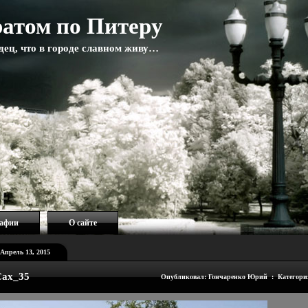
атом по Питеру
адец, что в городе славном живу…
рафии
О сайте
Апрель 13, 2015
ax_35
Опубликовал: Гончаренко Юрий : Категори