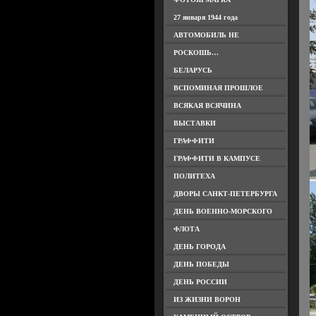
27 января 1944 года
АВТОМОБИЛЬ НЕ
РОСКОШЬ…
БЕЛАРУСЬ
ВСПОМИНАЯ ПРОШЛОЕ
ВСЯКАЯ ВСЯЧИНА
ВЫСТАВКИ
ГРАФФИТИ
ГРАФФИТИ В КАМПУСЕ
ПОЛИТЕХА
ДВОРЫ САНКТ-ПЕТЕРБУРГА
ДЕНЬ ВОЕННО-МОРСКОГО
ФЛОТА
ДЕНЬ ГОРОДА
ДЕНЬ ПОБЕДЫ
ДЕНЬ РОССИИ
ИЗ ЖИЗНИ ВОРОН