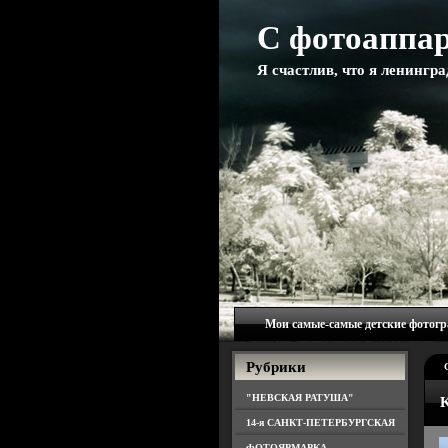
С фотоаппар
Я счастлив, что я ленингр
Мои самые-самые детские фотог
Рубрики
"НЕВСКАЯ РАТУША"
K
14-я САНКТ-ПЕТЕРБУРГСКАЯ
ФОТОЯРМАРКА