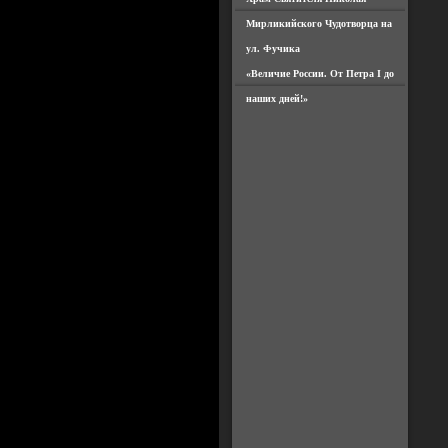
Мирликийского Чудотворца на
ул. Фучика
«Величие России. От Петра I до
наших дней!»