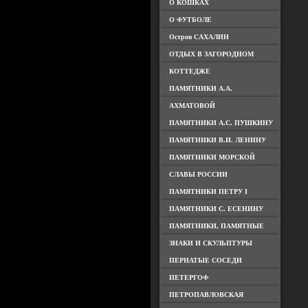
О КОШКАХ
О ФУТБОЛЕ
Остров САХАЛИН
ОТДЫХ В ЗАГОРОДНОМ
КОТТЕДЖЕ
ПАМЯТНИКИ А.А.
АХМАТОВОЙ
ПАМЯТНИКИ А.С. ПУШКИНУ
ПАМЯТНИКИ В.И. ЛЕНИНУ
ПАМЯТНИКИ МОРСКОЙ
СЛАВЫ РОССИИ
ПАМЯТНИКИ ПЕТРУ I
ПАМЯТНИКИ С. ЕСЕНИНУ
ПАМЯТНИКИ, ПАМЯТНЫЕ
ЗНАКИ И СКУЛЬПТУРЫ
ПЕРНАТЫЕ СОСЕДИ
ПЕТЕРГОФ
ПЕТРОПАВЛОВСКАЯ