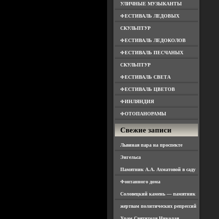
УЛИЧНЫЕ МУЗЫКАНТЫ
ФЕСТИВАЛЬ ЛЕДОВЫХ
СКУЛЬПТУР
ФЕСТИВАЛЬ ЛЕДОКОЛОВ
ФЕСТИВАЛЬ ПЕСЧАНЫХ
СКУЛЬПТУР
ФЕСТИВАЛЬ СВЕТА
ФЕСТИВАЛЬ ЦВЕТОВ
ФИНЛЯНДИЯ
ФОТОПАНОРАМЫ
Свежие записи
Львиная пара на проспекте
Энгельса
Памятник А.А. Ахматовой в саду
Фонтанного дома
Соловецкий камень — памятник
жертвам политических репрессий
Храм Святителя Николая