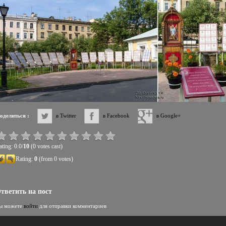
оделиться :
в Twitter
в Facebook
в Google+
ting: 0.0/
10
(0 votes cast)
Rating:
0
(from 0 votes)
тветить на пост
ы можете
войти
для отправки комментариев