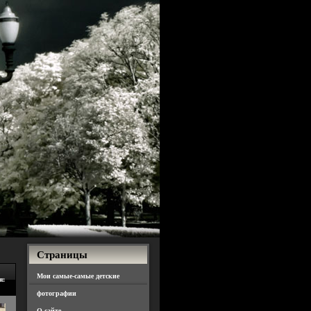
Страницы
Мои самые-самые детские
я:
фотографии
О сайте