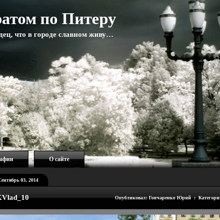
атом по Питеру
адец, что в городе славном живу…
рафии
О сайте
Сентябрь 03, 2014
Vlad_10
Опубликовал: Гончаренко Юрий : Категори