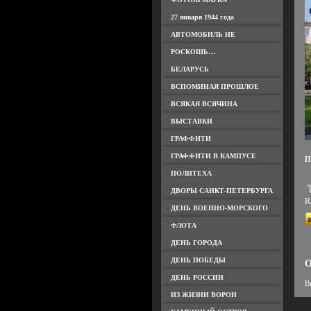
27 января 1944 года
АВТОМОБИЛЬ НЕ
РОСКОШЬ…
БЕЛАРУСЬ
ВСПОМИНАЯ ПРОШЛОЕ
ВСЯКАЯ ВСЯЧИНА
ВЫСТАВКИ
ГРАФФИТИ
ГРАФФИТИ В КАМПУСЕ
П
ПОЛИТЕХА
ДВОРЫ САНКТ-ПЕТЕРБУРГА
Ra
ДЕНЬ ВОЕННО-МОРСКОГО
ФЛОТА
ДЕНЬ ГОРОДА
ДЕНЬ ПОБЕДЫ
О
ДЕНЬ РОССИИ
В
ИЗ ЖИЗНИ ВОРОН