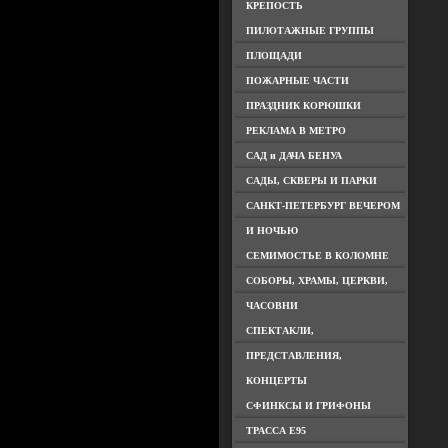
КРЕПОСТЬ
ПИЛОТАЖНЫЕ ГРУППЫ
ПЛОЩАДИ
ПОЖАРНЫЕ ЧАСТИ
ПРАЗДНИК КОРЮШКИ
РЕКЛАМА В МЕТРО
САД и ДАЧА БЕНУА
САДЫ, СКВЕРЫ И ПАРКИ
САНКТ-ПЕТЕРБУРГ ВЕЧЕРОМ
И НОЧЬЮ
СЕМИМОСТЬЕ В КОЛОМНЕ
СОБОРЫ, ХРАМЫ, ЦЕРКВИ,
ЧАСОВНИ
СПЕКТАКЛИ,
ПРЕДСТАВЛЕНИЯ,
КОНЦЕРТЫ
СФИНКСЫ И ГРИФОНЫ
ТРАССА Е95