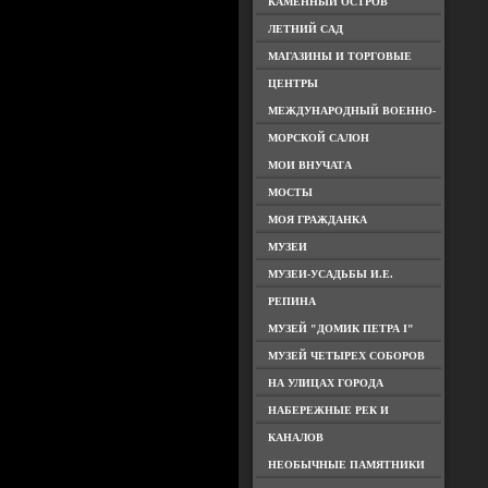
КАМЕННЫЙ ОСТРОВ
ЛЕТНИЙ САД
МАГАЗИНЫ И ТОРГОВЫЕ
ЦЕНТРЫ
МЕЖДУНАРОДНЫЙ ВОЕННО-
МОРСКОЙ САЛОН
МОИ ВНУЧАТА
МОСТЫ
МОЯ ГРАЖДАНКА
МУЗЕИ
МУЗЕИ-УСАДЬБЫ И.Е.
РЕПИНА
МУЗЕЙ "ДОМИК ПЕТРА I"
МУЗЕЙ ЧЕТЫРЕХ СОБОРОВ
НА УЛИЦАХ ГОРОДА
НАБЕРЕЖНЫЕ РЕК И
КАНАЛОВ
НЕОБЫЧНЫЕ ПАМЯТНИКИ