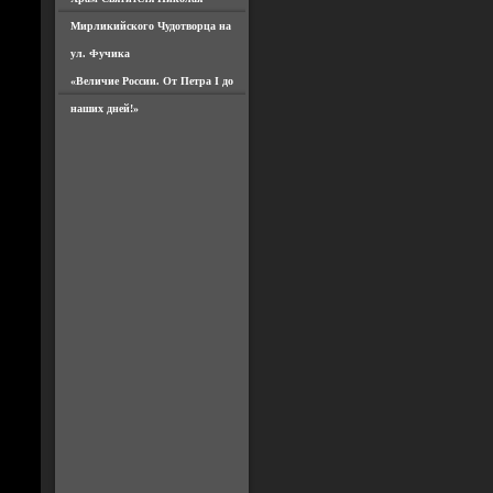
Мирликийского Чудотворца на
ул. Фучика
«Величие России. От Петра I до
наших дней!»