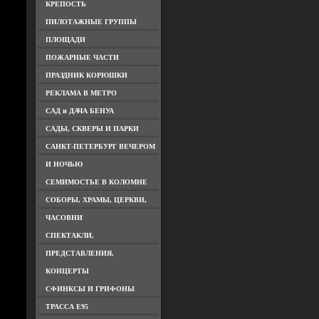
КРЕПОСТЬ
ПИЛОТАЖНЫЕ ГРУППЫ
ПЛОЩАДИ
ПОЖАРНЫЕ ЧАСТИ
ПРАЗДНИК КОРЮШКИ
РЕКЛАМА В МЕТРО
САД и ДАЧА БЕНУА
САДЫ, СКВЕРЫ И ПАРКИ
САНКТ-ПЕТЕРБУРГ ВЕЧЕРОМ
И НОЧЬЮ
СЕМИМОСТЬЕ В КОЛОМНЕ
СОБОРЫ, ХРАМЫ, ЦЕРКВИ,
ЧАСОВНИ
СПЕКТАКЛИ,
ПРЕДСТАВЛЕНИЯ,
КОНЦЕРТЫ
СФИНКСЫ И ГРИФОНЫ
ТРАССА Е95