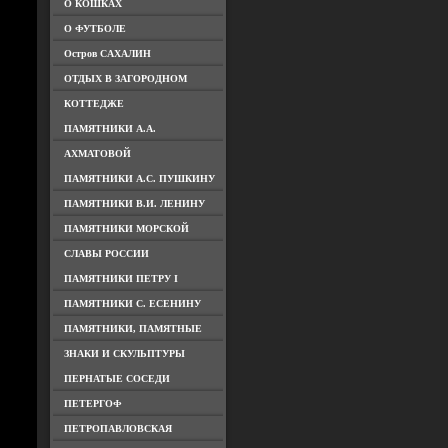
О КОШКАХ
О ФУТБОЛЕ
Остров САХАЛИН
ОТДЫХ В ЗАГОРОДНОМ
КОТТЕДЖЕ
ПАМЯТНИКИ А.А.
АХМАТОВОЙ
ПАМЯТНИКИ А.С. ПУШКИНУ
ПАМЯТНИКИ В.И. ЛЕНИНУ
ПАМЯТНИКИ МОРСКОЙ
СЛАВЫ РОССИИ
ПАМЯТНИКИ ПЕТРУ I
ПАМЯТНИКИ С. ЕСЕНИНУ
ПАМЯТНИКИ, ПАМЯТНЫЕ
ЗНАКИ И СКУЛЬПТУРЫ
ПЕРНАТЫЕ СОСЕДИ
ПЕТЕРГОФ
ПЕТРОПАВЛОВСКАЯ