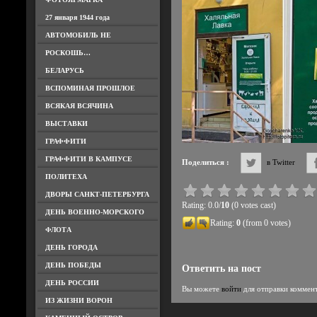
27 января 1944 года
АВТОМОБИЛЬ НЕ
РОСКОШЬ…
БЕЛАРУСЬ
ВСПОМИНАЯ ПРОШЛОЕ
ВСЯКАЯ ВСЯЧИНА
ВЫСТАВКИ
ГРАФФИТИ
ГРАФФИТИ В КАМПУСЕ
Поделиться :
в Twitter
ПОЛИТЕХА
ДВОРЫ САНКТ-ПЕТЕРБУРГА
Rating: 0.0/
10
(0 votes cast)
ДЕНЬ ВОЕННО-МОРСКОГО
Rating:
0
(from 0 votes)
ФЛОТА
ДЕНЬ ГОРОДА
ДЕНЬ ПОБЕДЫ
Ответить на пост
ДЕНЬ РОССИИ
Вы можете
войти
для отправки коммен
ИЗ ЖИЗНИ ВОРОН