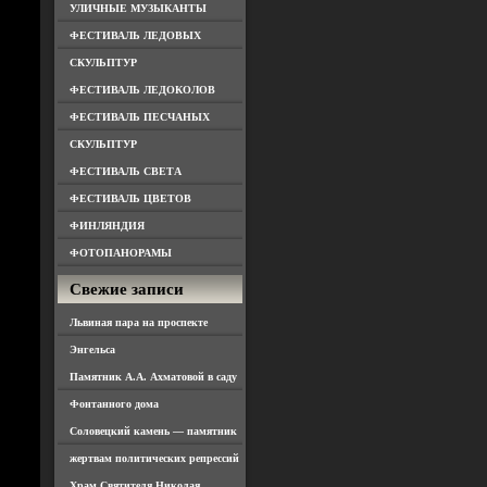
УЛИЧНЫЕ МУЗЫКАНТЫ
ФЕСТИВАЛЬ ЛЕДОВЫХ
СКУЛЬПТУР
ФЕСТИВАЛЬ ЛЕДОКОЛОВ
ФЕСТИВАЛЬ ПЕСЧАНЫХ
СКУЛЬПТУР
ФЕСТИВАЛЬ СВЕТА
ФЕСТИВАЛЬ ЦВЕТОВ
ФИНЛЯНДИЯ
ФОТОПАНОРАМЫ
Свежие записи
Львиная пара на проспекте
Энгельса
Памятник А.А. Ахматовой в саду
Фонтанного дома
Соловецкий камень — памятник
жертвам политических репрессий
Храм Святителя Николая