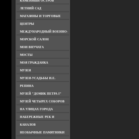
КАМЕННЫЙ ОСТРОВ
ЛЕТНИЙ САД
МАГАЗИНЫ И ТОРГОВЫЕ
ЦЕНТРЫ
МЕЖДУНАРОДНЫЙ ВОЕННО-
МОРСКОЙ САЛОН
МОИ ВНУЧАТА
МОСТЫ
МОЯ ГРАЖДАНКА
МУЗЕИ
МУЗЕИ-УСАДЬБЫ И.Е.
РЕПИНА
МУЗЕЙ "ДОМИК ПЕТРА I"
МУЗЕЙ ЧЕТЫРЕХ СОБОРОВ
НА УЛИЦАХ ГОРОДА
НАБЕРЕЖНЫЕ РЕК И
КАНАЛОВ
НЕОБЫЧНЫЕ ПАМЯТНИКИ