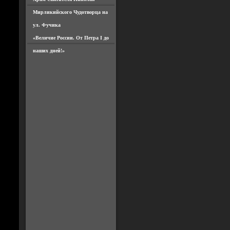
Мирликийского Чудотворца на
ул. Фучика
«Величие России. От Петра I до
наших дней!»