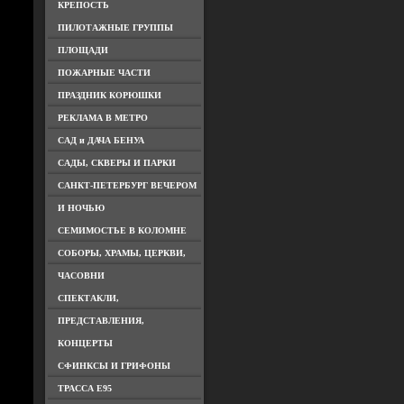
КРЕПОСТЬ
ПИЛОТАЖНЫЕ ГРУППЫ
ПЛОЩАДИ
ПОЖАРНЫЕ ЧАСТИ
ПРАЗДНИК КОРЮШКИ
РЕКЛАМА В МЕТРО
САД и ДАЧА БЕНУА
САДЫ, СКВЕРЫ И ПАРКИ
САНКТ-ПЕТЕРБУРГ ВЕЧЕРОМ
И НОЧЬЮ
СЕМИМОСТЬЕ В КОЛОМНЕ
СОБОРЫ, ХРАМЫ, ЦЕРКВИ,
ЧАСОВНИ
СПЕКТАКЛИ,
ПРЕДСТАВЛЕНИЯ,
КОНЦЕРТЫ
СФИНКСЫ И ГРИФОНЫ
ТРАССА Е95