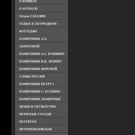
О КОШКАХ
О ФУТБОЛЕ
Остров САХАЛИН
ОТДЫХ В ЗАГОРОДНОМ
КОТТЕДЖЕ
ПАМЯТНИКИ А.А.
АХМАТОВОЙ
ПАМЯТНИКИ А.С. ПУШКИНУ
ПАМЯТНИКИ В.И. ЛЕНИНУ
ПАМЯТНИКИ МОРСКОЙ
СЛАВЫ РОССИИ
ПАМЯТНИКИ ПЕТРУ I
ПАМЯТНИКИ С. ЕСЕНИНУ
ПАМЯТНИКИ, ПАМЯТНЫЕ
ЗНАКИ И СКУЛЬПТУРЫ
ПЕРНАТЫЕ СОСЕДИ
ПЕТЕРГОФ
ПЕТРОПАВЛОВСКАЯ