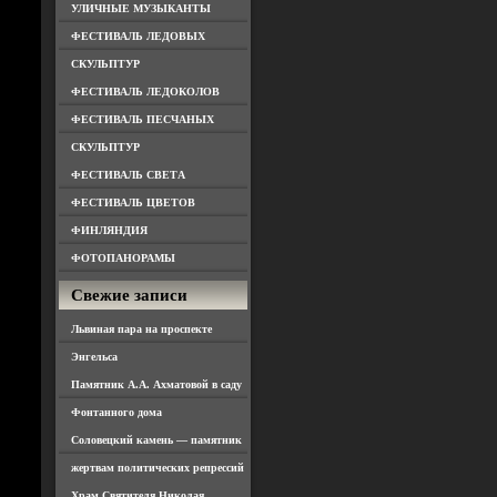
УЛИЧНЫЕ МУЗЫКАНТЫ
ФЕСТИВАЛЬ ЛЕДОВЫХ
СКУЛЬПТУР
ФЕСТИВАЛЬ ЛЕДОКОЛОВ
ФЕСТИВАЛЬ ПЕСЧАНЫХ
СКУЛЬПТУР
ФЕСТИВАЛЬ СВЕТА
ФЕСТИВАЛЬ ЦВЕТОВ
ФИНЛЯНДИЯ
ФОТОПАНОРАМЫ
Свежие записи
Львиная пара на проспекте
Энгельса
Памятник А.А. Ахматовой в саду
Фонтанного дома
Соловецкий камень — памятник
жертвам политических репрессий
Храм Святителя Николая