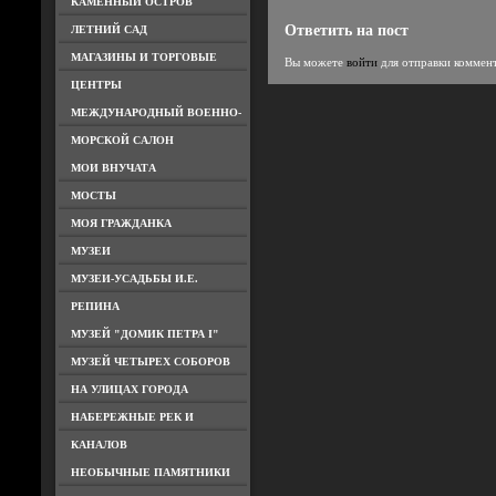
КАМЕННЫЙ ОСТРОВ
Ответить на пост
ЛЕТНИЙ САД
МАГАЗИНЫ И ТОРГОВЫЕ
Вы можете
войти
для отправки коммен
ЦЕНТРЫ
МЕЖДУНАРОДНЫЙ ВОЕННО-
МОРСКОЙ САЛОН
МОИ ВНУЧАТА
МОСТЫ
МОЯ ГРАЖДАНКА
МУЗЕИ
МУЗЕИ-УСАДЬБЫ И.Е.
РЕПИНА
МУЗЕЙ "ДОМИК ПЕТРА I"
МУЗЕЙ ЧЕТЫРЕХ СОБОРОВ
НА УЛИЦАХ ГОРОДА
НАБЕРЕЖНЫЕ РЕК И
КАНАЛОВ
НЕОБЫЧНЫЕ ПАМЯТНИКИ