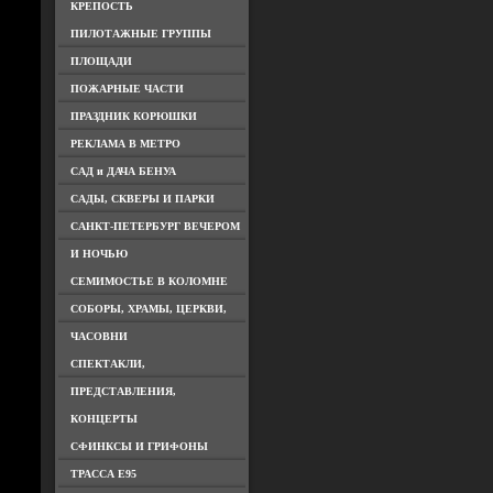
КРЕПОСТЬ
ПИЛОТАЖНЫЕ ГРУППЫ
ПЛОЩАДИ
ПОЖАРНЫЕ ЧАСТИ
ПРАЗДНИК КОРЮШКИ
РЕКЛАМА В МЕТРО
САД и ДАЧА БЕНУА
САДЫ, СКВЕРЫ И ПАРКИ
САНКТ-ПЕТЕРБУРГ ВЕЧЕРОМ
И НОЧЬЮ
СЕМИМОСТЬЕ В КОЛОМНЕ
СОБОРЫ, ХРАМЫ, ЦЕРКВИ,
ЧАСОВНИ
СПЕКТАКЛИ,
ПРЕДСТАВЛЕНИЯ,
КОНЦЕРТЫ
СФИНКСЫ И ГРИФОНЫ
ТРАССА Е95