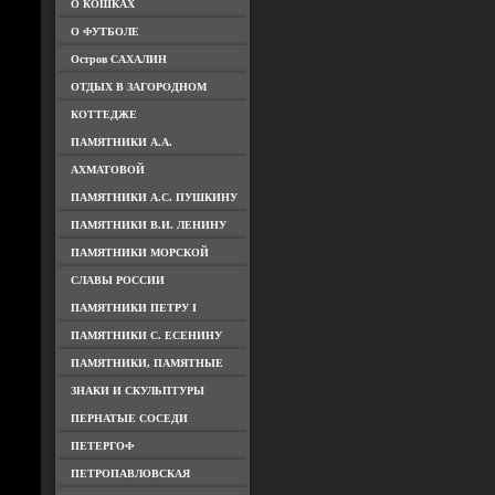
О КОШКАХ
О ФУТБОЛЕ
Остров САХАЛИН
ОТДЫХ В ЗАГОРОДНОМ
КОТТЕДЖЕ
ПАМЯТНИКИ А.А.
АХМАТОВОЙ
ПАМЯТНИКИ А.С. ПУШКИНУ
ПАМЯТНИКИ В.И. ЛЕНИНУ
ПАМЯТНИКИ МОРСКОЙ
СЛАВЫ РОССИИ
ПАМЯТНИКИ ПЕТРУ I
ПАМЯТНИКИ С. ЕСЕНИНУ
ПАМЯТНИКИ, ПАМЯТНЫЕ
ЗНАКИ И СКУЛЬПТУРЫ
ПЕРНАТЫЕ СОСЕДИ
ПЕТЕРГОФ
ПЕТРОПАВЛОВСКАЯ