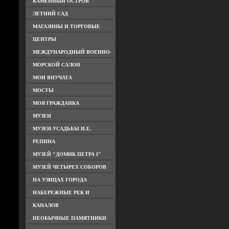
КАМЕННЫЙ ОСТРОВ
ЛЕТНИЙ САД
МАГАЗИНЫ И ТОРГОВЫЕ
ЦЕНТРЫ
МЕЖДУНАРОДНЫЙ ВОЕННО-
МОРСКОЙ САЛОН
МОИ ВНУЧАТА
МОСТЫ
МОЯ ГРАЖДАНКА
МУЗЕИ
МУЗЕИ-УСАДЬБЫ И.Е.
РЕПИНА
МУЗЕЙ "ДОМИК ПЕТРА I"
МУЗЕЙ ЧЕТЫРЕХ СОБОРОВ
НА УЛИЦАХ ГОРОДА
НАБЕРЕЖНЫЕ РЕК И
КАНАЛОВ
НЕОБЫЧНЫЕ ПАМЯТНИКИ