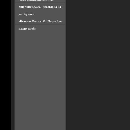
Мирликийского Чудотворца на
ул. Фучика
«Величие России. От Петра I до
наших дней!»