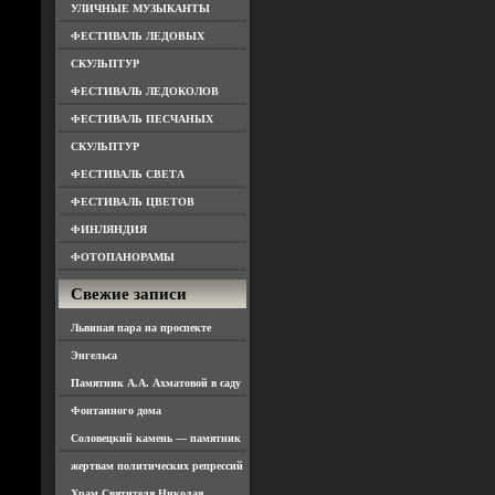
УЛИЧНЫЕ МУЗЫКАНТЫ
ФЕСТИВАЛЬ ЛЕДОВЫХ
СКУЛЬПТУР
ФЕСТИВАЛЬ ЛЕДОКОЛОВ
ФЕСТИВАЛЬ ПЕСЧАНЫХ
СКУЛЬПТУР
ФЕСТИВАЛЬ СВЕТА
ФЕСТИВАЛЬ ЦВЕТОВ
ФИНЛЯНДИЯ
ФОТОПАНОРАМЫ
Свежие записи
Львиная пара на проспекте
Энгельса
Памятник А.А. Ахматовой в саду
Фонтанного дома
Соловецкий камень — памятник
жертвам политических репрессий
Храм Святителя Николая