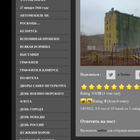
27 января 1944 года
АВТОМОБИЛЬ НЕ
РОСКОШЬ…
БЕЛАРУСЬ
ВСПОМИНАЯ ПРОШЛОЕ
ВСЯКАЯ ВСЯЧИНА
ВЫСТАВКИ
ГРАФФИТИ
ГРАФФИТИ В КАМПУСЕ
Поделиться :
в Twitter
ПОЛИТЕХА
ДВОРЫ САНКТ-ПЕТЕРБУРГА
Rating: 9.0/
10
(1 vote cast)
ДЕНЬ ВОЕННО-МОРСКОГО
Rating:
0
(from 0 votes)
ФЛОТА
1403052
,
9.0
out of
10
based on
1
ratin
ДЕНЬ ГОРОДА
ДЕНЬ ПОБЕДЫ
Ответить на пост
ДЕНЬ РОССИИ
Вы можете
войти
для отправки коммен
ИЗ ЖИЗНИ ВОРОН