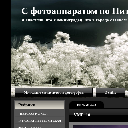
С фотоаппаратом по Пи
Я счастлив, что я ленинградец, что в городе славно
Мои самые-самые детские фотографии
О сайте
Рубрики
Июль 28, 2013
"НЕВСКАЯ РАТУША"
VMF_10
14-я САНКТ-ПЕТЕРБУРГСКАЯ
ФОТОЯРМАРКА