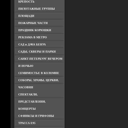
КРЕПОСТЬ
ПИЛОТАЖНЫЕ ГРУППЫ
ПЛОЩАДИ
ПОЖАРНЫЕ ЧАСТИ
ПРАЗДНИК КОРЮШКИ
РЕКЛАМА В МЕТРО
САД и ДАЧА БЕНУА
САДЫ, СКВЕРЫ И ПАРКИ
САНКТ-ПЕТЕРБУРГ ВЕЧЕРОМ
И НОЧЬЮ
СЕМИМОСТЬЕ В КОЛОМНЕ
СОБОРЫ, ХРАМЫ, ЦЕРКВИ,
ЧАСОВНИ
СПЕКТАКЛИ,
ПРЕДСТАВЛЕНИЯ,
КОНЦЕРТЫ
СФИНКСЫ И ГРИФОНЫ
ТРАССА Е95