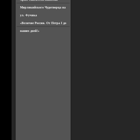
Мирликийского Чудотворца на
ул. Фучика
«Величие России. От Петра I до
наших дней!»