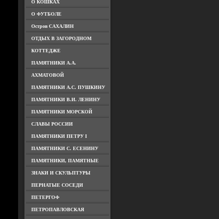
О КОШКАХ
О ФУТБОЛЕ
Остров САХАЛИН
ОТДЫХ В ЗАГОРОДНОМ
КОТТЕДЖЕ
ПАМЯТНИКИ А.А.
АХМАТОВОЙ
ПАМЯТНИКИ А.С. ПУШКИНУ
ПАМЯТНИКИ В.И. ЛЕНИНУ
ПАМЯТНИКИ МОРСКОЙ
СЛАВЫ РОССИИ
ПАМЯТНИКИ ПЕТРУ I
ПАМЯТНИКИ С. ЕСЕНИНУ
ПАМЯТНИКИ, ПАМЯТНЫЕ
ЗНАКИ И СКУЛЬПТУРЫ
ПЕРНАТЫЕ СОСЕДИ
ПЕТЕРГОФ
ПЕТРОПАВЛОВСКАЯ