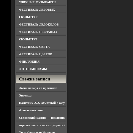
УЛИЧНЫЕ МУЗЫКАНТЫ
ФЕСТИВАЛЬ ЛЕДОВЫХ
СКУЛЬПТУР
ФЕСТИВАЛЬ ЛЕДОКОЛОВ
ФЕСТИВАЛЬ ПЕСЧАНЫХ
СКУЛЬПТУР
ФЕСТИВАЛЬ СВЕТА
ФЕСТИВАЛЬ ЦВЕТОВ
ФИНЛЯНДИЯ
ФОТОПАНОРАМЫ
Свежие записи
Львиная пара на проспекте
Энгельса
Памятник А.А. Ахматовой в саду
Фонтанного дома
Соловецкий камень — памятник
жертвам политических репрессий
Храм Святителя Николая