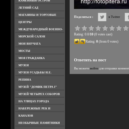
КАМЕННЫЙ ОСТРОВ
ЛЕТНИЙ САД
МАГАЗИНЫ И ТОРГОВЫЕ
Поделиться :
в Twitter
ЦЕНТРЫ
МЕЖДУНАРОДНЫЙ ВОЕННО-
Rating: 0.0/
10
(0 votes cast)
МОРСКОЙ САЛОН
Rating:
0
(from 0 votes)
МОИ ВНУЧАТА
МОСТЫ
МОЯ ГРАЖДАНКА
Ответить на пост
МУЗЕИ
Вы можете
войти
для отправки коммен
МУЗЕИ-УСАДЬБЫ И.Е.
РЕПИНА
МУЗЕЙ "ДОМИК ПЕТРА I"
МУЗЕЙ ЧЕТЫРЕХ СОБОРОВ
НА УЛИЦАХ ГОРОДА
НАБЕРЕЖНЫЕ РЕК И
КАНАЛОВ
НЕОБЫЧНЫЕ ПАМЯТНИКИ