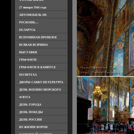
27 января 1944 года
АВТОМОБИЛЬ НЕ
РОСКОШЬ…
БЕЛАРУСЬ
ВСПОМИНАЯ ПРОШЛОЕ
ВСЯКАЯ ВСЯЧИНА
ВЫСТАВКИ
ГРАФФИТИ
ГРАФФИТИ В КАМПУСЕ
ПОЛИТЕХА
ДВОРЫ САНКТ-ПЕТЕРБУРГА
ДЕНЬ ВОЕННО-МОРСКОГО
ФЛОТА
ДЕНЬ ГОРОДА
ДЕНЬ ПОБЕДЫ
ДЕНЬ РОССИИ
ИЗ ЖИЗНИ ВОРОН