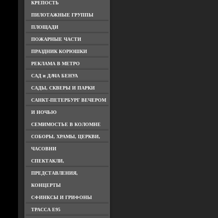
КРЕПОСТЬ
ПИЛОТАЖНЫЕ ГРУППЫ
ПЛОЩАДИ
ПОЖАРНЫЕ ЧАСТИ
ПРАЗДНИК КОРЮШКИ
РЕКЛАМА В МЕТРО
САД и ДАЧА БЕНУА
САДЫ, СКВЕРЫ И ПАРКИ
САНКТ-ПЕТЕРБУРГ ВЕЧЕРОМ
И НОЧЬЮ
СЕМИМОСТЬЕ В КОЛОМНЕ
СОБОРЫ, ХРАМЫ, ЦЕРКВИ,
ЧАСОВНИ
СПЕКТАКЛИ,
ПРЕДСТАВЛЕНИЯ,
КОНЦЕРТЫ
СФИНКСЫ И ГРИФОНЫ
ТРАССА Е95