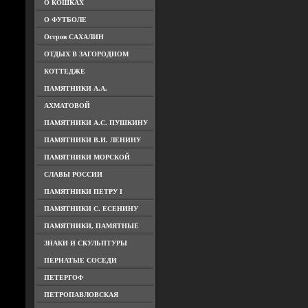
О КОШКАХ
О ФУТБОЛЕ
Остров САХАЛИН
ОТДЫХ В ЗАГОРОДНОМ
КОТТЕДЖЕ
ПАМЯТНИКИ А.А.
АХМАТОВОЙ
ПАМЯТНИКИ А.С. ПУШКИНУ
ПАМЯТНИКИ В.И. ЛЕНИНУ
ПАМЯТНИКИ МОРСКОЙ
СЛАВЫ РОССИИ
ПАМЯТНИКИ ПЕТРУ I
ПАМЯТНИКИ С. ЕСЕНИНУ
ПАМЯТНИКИ, ПАМЯТНЫЕ
ЗНАКИ И СКУЛЬПТУРЫ
ПЕРНАТЫЕ СОСЕДИ
ПЕТЕРГОФ
ПЕТРОПАВЛОВСКАЯ