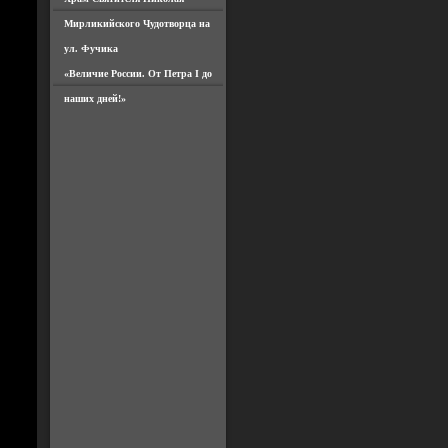
Мирликийского Чудотворца на
ул. Фучика
«Величие России. От Петра I до
наших дней!»