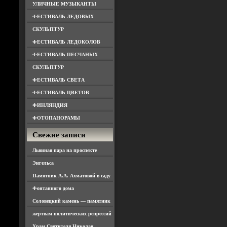
УЛИЧНЫЕ МУЗЫКАНТЫ
ФЕСТИВАЛЬ ЛЕДОВЫХ
СКУЛЬПТУР
ФЕСТИВАЛЬ ЛЕДОКОЛОВ
ФЕСТИВАЛЬ ПЕСЧАНЫХ
СКУЛЬПТУР
ФЕСТИВАЛЬ СВЕТА
ФЕСТИВАЛЬ ЦВЕТОВ
ФИНЛЯНДИЯ
ФОТОПАНОРАМЫ
Свежие записи
Львиная пара на проспекте
Энгельса
Памятник А.А. Ахматовой в саду
Фонтанного дома
Соловецкий камень — памятник
жертвам политических репрессий
Храм Святителя Николая