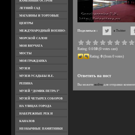
КАМЕННЫЙ ОСТРОВ
ЛЕТНИЙ САД
МАГАЗИНЫ И ТОРГОВЫЕ
ЦЕНТРЫ
Поделиться :
в Twitter
МЕЖДУНАРОДНЫЙ ВОЕННО-
МОРСКОЙ САЛОН
МОИ ВНУЧАТА
Rating: 0.0/
10
(0 votes cast)
МОСТЫ
Rating:
0
(from 0 votes)
МОЯ ГРАЖДАНКА
МУЗЕИ
Ответить на пост
МУЗЕИ-УСАДЬБЫ И.Е.
РЕПИНА
Вы можете
войти
для отправки коммен
МУЗЕЙ "ДОМИК ПЕТРА I"
МУЗЕЙ ЧЕТЫРЕХ СОБОРОВ
НА УЛИЦАХ ГОРОДА
НАБЕРЕЖНЫЕ РЕК И
КАНАЛОВ
НЕОБЫЧНЫЕ ПАМЯТНИКИ