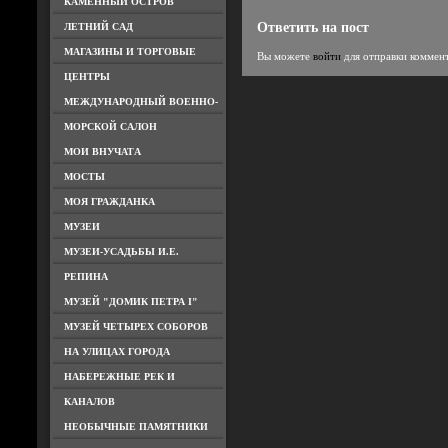
КАМЕННЫЙ ОСТРОВ
Ответить на пост
ЛЕТНИЙ САД
МАГАЗИНЫ И ТОРГОВЫЕ
Вы можете
войти
для отправки коммен
ЦЕНТРЫ
МЕЖДУНАРОДНЫЙ ВОЕННО-
МОРСКОЙ САЛОН
МОИ ВНУЧАТА
МОСТЫ
МОЯ ГРАЖДАНКА
МУЗЕИ
МУЗЕИ-УСАДЬБЫ И.Е.
РЕПИНА
МУЗЕЙ "ДОМИК ПЕТРА I"
МУЗЕЙ ЧЕТЫРЕХ СОБОРОВ
НА УЛИЦАХ ГОРОДА
НАБЕРЕЖНЫЕ РЕК И
КАНАЛОВ
НЕОБЫЧНЫЕ ПАМЯТНИКИ