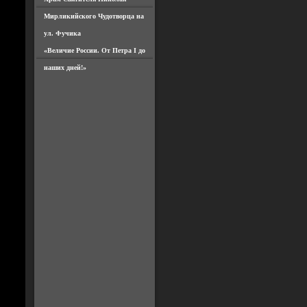
Мирликийского Чудотворца на
ул. Фучика
«Величие России. От Петра I до
наших дней!»