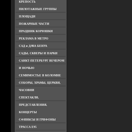
КРЕПОСТЬ
ПИЛОТАЖНЫЕ ГРУППЫ
ПЛОЩАДИ
ПОЖАРНЫЕ ЧАСТИ
ПРАЗДНИК КОРЮШКИ
РЕКЛАМА В МЕТРО
САД и ДАЧА БЕНУА
САДЫ, СКВЕРЫ И ПАРКИ
САНКТ-ПЕТЕРБУРГ ВЕЧЕРОМ
И НОЧЬЮ
СЕМИМОСТЬЕ В КОЛОМНЕ
СОБОРЫ, ХРАМЫ, ЦЕРКВИ,
ЧАСОВНИ
СПЕКТАКЛИ,
ПРЕДСТАВЛЕНИЯ,
КОНЦЕРТЫ
СФИНКСЫ И ГРИФОНЫ
ТРАССА Е95