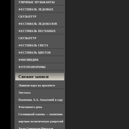
УЛИЧНЫЕ МУЗЫКАНТЫ
ФЕСТИВАЛЬ ЛЕДОВЫХ
СКУЛЬПТУР
ФЕСТИВАЛЬ ЛЕДОКОЛОВ
ФЕСТИВАЛЬ ПЕСЧАНЫХ
СКУЛЬПТУР
ФЕСТИВАЛЬ СВЕТА
ФЕСТИВАЛЬ ЦВЕТОВ
ФИНЛЯНДИЯ
ФОТОПАНОРАМЫ
Свежие записи
Львиная пара на проспекте
Энгельса
Памятник А.А. Ахматовой в саду
Фонтанного дома
Соловецкий камень — памятник
жертвам политических репрессий
Храм Святителя Николая