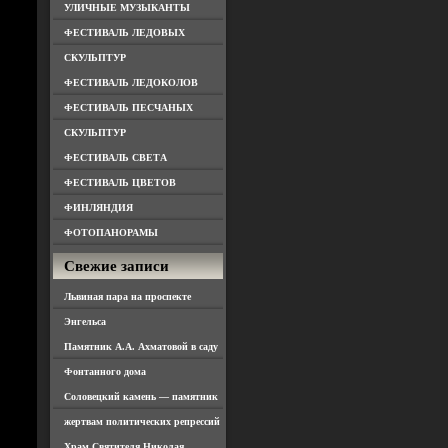
УЛИЧНЫЕ МУЗЫКАНТЫ
ФЕСТИВАЛЬ ЛЕДОВЫХ
СКУЛЬПТУР
ФЕСТИВАЛЬ ЛЕДОКОЛОВ
ФЕСТИВАЛЬ ПЕСЧАНЫХ
СКУЛЬПТУР
ФЕСТИВАЛЬ СВЕТА
ФЕСТИВАЛЬ ЦВЕТОВ
ФИНЛЯНДИЯ
ФОТОПАНОРАМЫ
Свежие записи
Львиная пара на проспекте
Энгельса
Памятник А.А. Ахматовой в саду
Фонтанного дома
Соловецкий камень — памятник
жертвам политических репрессий
Храм Святителя Николая