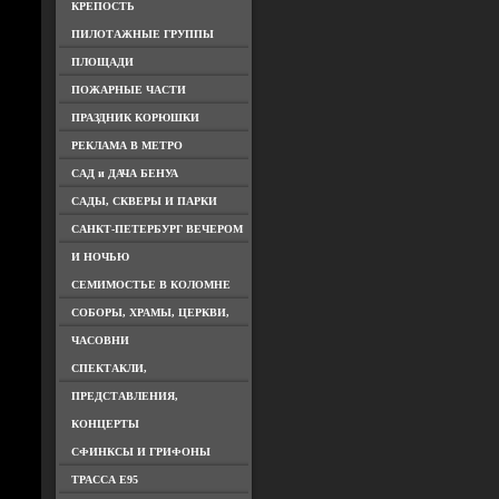
КРЕПОСТЬ
ПИЛОТАЖНЫЕ ГРУППЫ
ПЛОЩАДИ
ПОЖАРНЫЕ ЧАСТИ
ПРАЗДНИК КОРЮШКИ
РЕКЛАМА В МЕТРО
САД и ДАЧА БЕНУА
САДЫ, СКВЕРЫ И ПАРКИ
САНКТ-ПЕТЕРБУРГ ВЕЧЕРОМ
И НОЧЬЮ
СЕМИМОСТЬЕ В КОЛОМНЕ
СОБОРЫ, ХРАМЫ, ЦЕРКВИ,
ЧАСОВНИ
СПЕКТАКЛИ,
ПРЕДСТАВЛЕНИЯ,
КОНЦЕРТЫ
СФИНКСЫ И ГРИФОНЫ
ТРАССА Е95