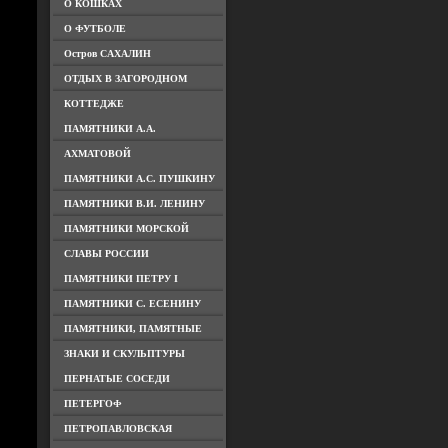
О КОШКАХ
О ФУТБОЛЕ
Остров САХАЛИН
ОТДЫХ В ЗАГОРОДНОМ
КОТТЕДЖЕ
ПАМЯТНИКИ А.А.
АХМАТОВОЙ
ПАМЯТНИКИ А.С. ПУШКИНУ
ПАМЯТНИКИ В.И. ЛЕНИНУ
ПАМЯТНИКИ МОРСКОЙ
СЛАВЫ РОССИИ
ПАМЯТНИКИ ПЕТРУ I
ПАМЯТНИКИ С. ЕСЕНИНУ
ПАМЯТНИКИ, ПАМЯТНЫЕ
ЗНАКИ И СКУЛЬПТУРЫ
ПЕРНАТЫЕ СОСЕДИ
ПЕТЕРГОФ
ПЕТРОПАВЛОВСКАЯ