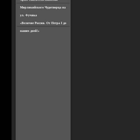
Мирликийского Чудотворца на
ул. Фучика
«Величие России. От Петра I до
наших дней!»