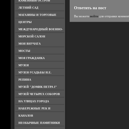
КАМЕННЫЙ ОСТРОВ
Ответить на пост
ЛЕТНИЙ САД
МАГАЗИНЫ И ТОРГОВЫЕ
Вы можете
войти
для отправки коммен
ЦЕНТРЫ
МЕЖДУНАРОДНЫЙ ВОЕННО-
МОРСКОЙ САЛОН
МОИ ВНУЧАТА
МОСТЫ
МОЯ ГРАЖДАНКА
МУЗЕИ
МУЗЕИ-УСАДЬБЫ И.Е.
РЕПИНА
МУЗЕЙ "ДОМИК ПЕТРА I"
МУЗЕЙ ЧЕТЫРЕХ СОБОРОВ
НА УЛИЦАХ ГОРОДА
НАБЕРЕЖНЫЕ РЕК И
КАНАЛОВ
НЕОБЫЧНЫЕ ПАМЯТНИКИ