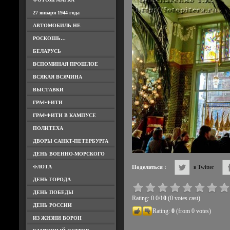
27 января 1944 года
АВТОМОБИЛЬ НЕ
РОСКОШЬ…
БЕЛАРУСЬ
ВСПОМИНАЯ ПРОШЛОЕ
ВСЯКАЯ ВСЯЧИНА
ВЫСТАВКИ
ГРАФФИТИ
ГРАФФИТИ В КАМПУСЕ
ПОЛИТЕХА
ДВОРЫ САНКТ-ПЕТЕРБУРГА
ДЕНЬ ВОЕННО-МОРСКОГО
ФЛОТА
Поделиться :
в Twitter
ДЕНЬ ГОРОДА
ДЕНЬ ПОБЕДЫ
Rating: 0.0/
10
(0 votes cast)
ДЕНЬ РОССИИ
Rating:
0
(from 0 votes)
ИЗ ЖИЗНИ ВОРОН