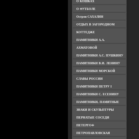
О КОШКАХ
О ФУТБОЛЕ
Остров САХАЛИН
ОТДЫХ В ЗАГОРОДНОМ
КОТТЕДЖЕ
ПАМЯТНИКИ А.А.
АХМАТОВОЙ
ПАМЯТНИКИ А.С. ПУШКИНУ
ПАМЯТНИКИ В.И. ЛЕНИНУ
ПАМЯТНИКИ МОРСКОЙ
СЛАВЫ РОССИИ
ПАМЯТНИКИ ПЕТРУ I
ПАМЯТНИКИ С. ЕСЕНИНУ
ПАМЯТНИКИ, ПАМЯТНЫЕ
ЗНАКИ И СКУЛЬПТУРЫ
ПЕРНАТЫЕ СОСЕДИ
ПЕТЕРГОФ
ПЕТРОПАВЛОВСКАЯ