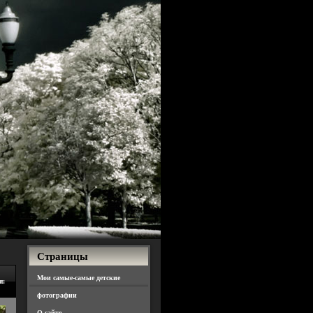
Страницы
Мои самые-самые детские
я:
фотографии
О сайте