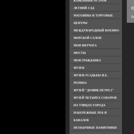
КАМЕННЫЙ ОСТРОВ
О
ЛЕТНИЙ САД
МАГАЗИНЫ И ТОРГОВЫЕ
В
ЦЕНТРЫ
МЕЖДУНАРОДНЫЙ ВОЕННО-
МОРСКОЙ САЛОН
МОИ ВНУЧАТА
МОСТЫ
МОЯ ГРАЖДАНКА
МУЗЕИ
МУЗЕИ-УСАДЬБЫ И.Е.
РЕПИНА
МУЗЕЙ "ДОМИК ПЕТРА I"
МУЗЕЙ ЧЕТЫРЕХ СОБОРОВ
НА УЛИЦАХ ГОРОДА
НАБЕРЕЖНЫЕ РЕК И
КАНАЛОВ
НЕОБЫЧНЫЕ ПАМЯТНИКИ