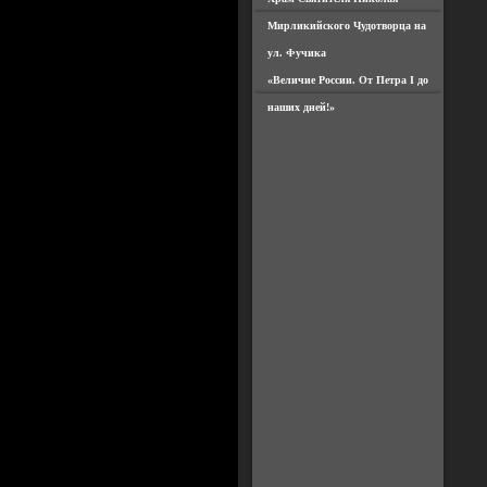
Мирликийского Чудотворца на
ул. Фучика
«Величие России. От Петра I до
наших дней!»