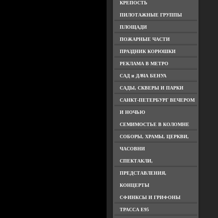
КРЕПОСТЬ
ПИЛОТАЖНЫЕ ГРУППЫ
ПЛОЩАДИ
ПОЖАРНЫЕ ЧАСТИ
ПРАЗДНИК КОРЮШКИ
РЕКЛАМА В МЕТРО
САД и ДАЧА БЕНУА
САДЫ, СКВЕРЫ И ПАРКИ
САНКТ-ПЕТЕРБУРГ ВЕЧЕРОМ
И НОЧЬЮ
СЕМИМОСТЬЕ В КОЛОМНЕ
СОБОРЫ, ХРАМЫ, ЦЕРКВИ,
ЧАСОВНИ
СПЕКТАКЛИ,
ПРЕДСТАВЛЕНИЯ,
КОНЦЕРТЫ
СФИНКСЫ И ГРИФОНЫ
ТРАССА Е95