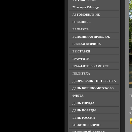
27 января 1944 года
АВТОМОБИЛЬ НЕ
РОСКОШЬ…
БЕЛАРУСЬ
ВСПОМИНАЯ ПРОШЛОЕ
ВСЯКАЯ ВСЯЧИНА
ВЫСТАВКИ
ГРАФФИТИ
ГРАФФИТИ В КАМПУСЕ
ПОЛИТЕХА
ДВОРЫ САНКТ-ПЕТЕРБУРГА
ДЕНЬ ВОЕННО-МОРСКОГО
ФЛОТА
П
ДЕНЬ ГОРОДА
ДЕНЬ ПОБЕДЫ
Ra
ДЕНЬ РОССИИ
ИЗ ЖИЗНИ ВОРОН