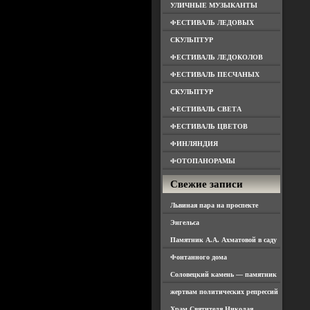
УЛИЧНЫЕ МУЗЫКАНТЫ
ФЕСТИВАЛЬ ЛЕДОВЫХ
СКУЛЬПТУР
ФЕСТИВАЛЬ ЛЕДОКОЛОВ
ФЕСТИВАЛЬ ПЕСЧАНЫХ
СКУЛЬПТУР
ФЕСТИВАЛЬ СВЕТА
ФЕСТИВАЛЬ ЦВЕТОВ
ФИНЛЯНДИЯ
ФОТОПАНОРАМЫ
Свежие записи
Львиная пара на проспекте
Энгельса
Памятник А.А. Ахматовой в саду
Фонтанного дома
Соловецкий камень — памятник
жертвам политических репрессий
Храм Святителя Николая