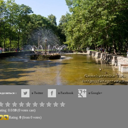
оделиться :
в Twitter
в Facebook
в Google+
ting: 0.0/
10
(0 votes cast)
Rating:
0
(from 0 votes)