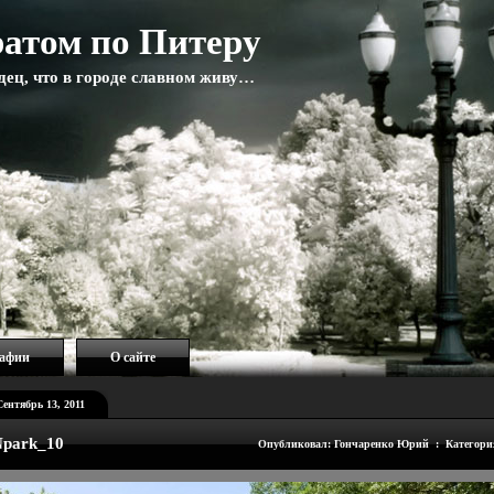
атом по Питеру
адец, что в городе славном живу…
рафии
О сайте
Сентябрь 13, 2011
park_10
Опубликовал: Гончаренко Юрий : Категори