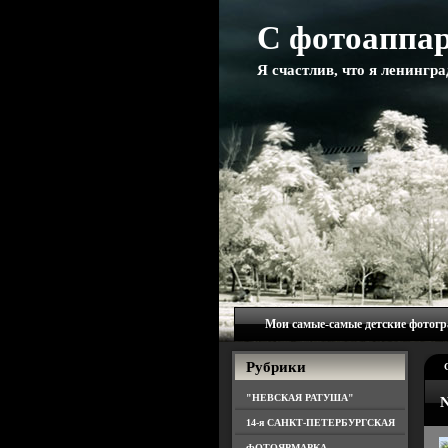
С фотоаппар
Я счастлив, что я ленингр
Мои самые-самые детские фотог
Рубрики
"НЕВСКАЯ РАТУША"
N
14-я САНКТ-ПЕТЕРБУРГСКАЯ
ФОТОЯРМАРКА